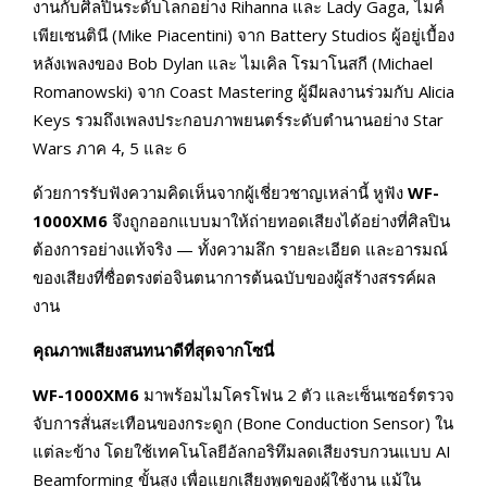
งานกับศิลปินระดับโลกอย่าง Rihanna และ Lady Gaga, ไมค์
เพียเซนตินี (Mike Piacentini) จาก Battery Studios ผู้อยู่เบื้อง
หลังเพลงของ Bob Dylan และ ไมเคิล โรมาโนสกี (Michael
Romanowski) จาก Coast Mastering ผู้มีผลงานร่วมกับ Alicia
Keys รวมถึงเพลงประกอบภาพยนตร์ระดับตำนานอย่าง Star
Wars ภาค 4, 5 และ 6
ด้วยการรับฟังความคิดเห็นจากผู้เชี่ยวชาญเหล่านี้ หูฟัง
WF-
1000
XM
6
จึงถูกออกแบบมาให้ถ่ายทอดเสียงได้อย่างที่ศิลปิน
ต้องการอย่างแท้จริง — ทั้งความลึก รายละเอียด และอารมณ์
ของเสียงที่ซื่อตรงต่อจินตนาการต้นฉบับของผู้สร้างสรรค์ผล
งาน
คุณภาพเสียงสนทนาดีที่สุดจากโซนี่
WF-1000XM6
มาพร้อมไมโครโฟน 2 ตัว และเซ็นเซอร์ตรวจ
จับการสั่นสะเทือนของกระดูก (Bone Conduction Sensor) ใน
แต่ละข้าง โดยใช้เทคโนโลยีอัลกอริทึมลดเสียงรบกวนแบบ AI
Beamforming ขั้นสูง เพื่อแยกเสียงพูดของผู้ใช้งาน แม้ใน