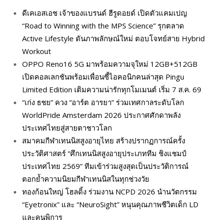
ดีเคเอสเอช เจ้าของแบรนด์ ฮีรูดอยด์ เปิดตัวแคมเปญ
“Road to Winning with the MPS Science” รุกตลาด
Active Lifestyle ดันภาพลักษณ์ใหม่ ตอบโจทย์สาย Hybrid
Workout
OPPO Reno16 5G มาพร้อมความจุใหม่ 12GB+512GB
เปิดคอลเลกชันพร้อมเพื่อนซี้ไอคอนิกคนล่าสุด Pingu
Limited Edition เติมความน่ารักทุกโมเมนต์ เริ่ม 7 ส.ค. 69
“เก่ง ธชย” ควง “อาร์ต อารยา” ร่วมเทศกาลระดับโลก
WorldPride Amsterdam 2026 ประกาศศักดาพลัง
ประเทศไทยสู่สายตาชาวโลก
สมาคมกีฬาเทนนิสสูงอายุไทย สร้างปรากฏการณ์ครั้ง
ประวัติศาสตร์ “ศึกเทนนิสสูงอายุประเภททีม ชิงแชมป์
ประเทศไทย 2569” ทีมเข้าร่วมสูงสุดเป็นประวัติการณ์
ตอกย้ำความนิยมกีฬาเทนนิสในทุกช่วงวัย
ทองก้อนใหญ่ โฮลดิ้ง ร่วมงาน NCPD 2026 นำนวัตกรรม
“Eyetronix” และ “NeuroSight” หนุนคุณภาพชีวิตเด็ก LD
และคนพิการ