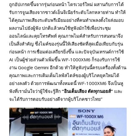
ถูกอัปเกรดขึ้นจากรุ่นก่อนหน้า ไดรเวอร์ใหม่ ผสานกับการได้
รับการจูนเสียงจากซาวด์เอ็นจิเนียร์ระดับโลกหลายท่าน ทำให้
ได้คุณภาพเสียงระดับพรีเมียมอย่างที่คนทำเพลงตั้งใจส่งมอบ
ผลงานไปยังผู้ฟัง ปกติแล้วคนใช้หูฟังมักใช้เพื่อประชุม
ออนไลน์และคุยโทรศัพท์ คุณภาพไมค์สำหรับการสนทนาจึง
เป็นสิ่งสำคัญ ซึ่งไมค์ของรุ่นนี้ให้เสียงชัดที่สุดเมื่อเทียบกับรุ่น
ก่อนหน้า การเชื่อมต่อเสถียรยิ่งขึ้น และปัจจุบันเทรนด์การใช้
AI เป็นผู้ช่วยส่วนตัวเพิ่มขึ้น WF-1000XM6 ก็รองรับการใช้
งาน Google Gemini อีกด้วย ทำให้หูฟังรุ่นนี้ครบเครื่องทั้งด้าน
คุณภาพและการเติมเต็มไลฟ์สไตล์ของผู้บริโภคยุคใหม่ได้
อย่างลงตัว ด้วยการพัฒนาทั้งหมดนี้ WF-1000XM6 จึงเป็นหู
ฟังที่เรามั่นใจว่าผู้ใช้จะรู้สึก
“อินเต็มเสียง ตัดทุกนอยส์”
และ
จะได้รับการตอบรับอย่างดีจากผู้บริโภคชาวไทย”