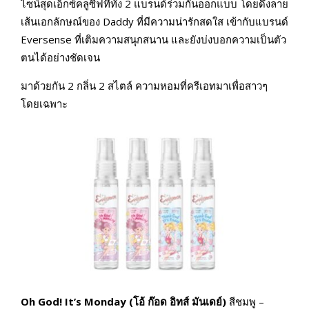
ไซน์สุดเอ็กซ์คลูซีฟที่ทั้ง 2 แบรนด์ร่วมกันออกแบบ โดยดึงลาย
เส้นเอกลักษณ์ของ Daddy ที่มีความน่ารักสดใส เข้ากับแบรนด์
Eversense ที่เติมความสนุกสนาน และยังบ่งบอกความเป็นตัว
ตนได้อย่างชัดเจน
มาด้วยกัน 2 กลิ่น 2 สไตล์ ความหอมที่ครีเอทมาเพื่อสาวๆ
โดยเฉพาะ
Oh God! It’s Monday (โอ้ ก๊อด อิทส์ มันเดย์)
สีชมพู –