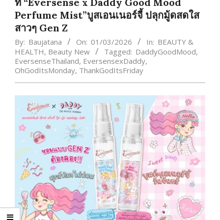
ท์ “Eversense x Daddy Good Mood
Perfume Mist”บูสเอนเนอร์จี้ ปลุกมู้ดสดใส
สาวๆ Gen Z
By:
Baujatana
On:
01/03/2026
In:
BEAUTY &
HEALTH
,
Beauty New
Tagged:
DaddyGoodMood
,
EversenseThailand
,
EversensexDaddy
,
OhGodItsMonday
,
ThankGodItsFriday