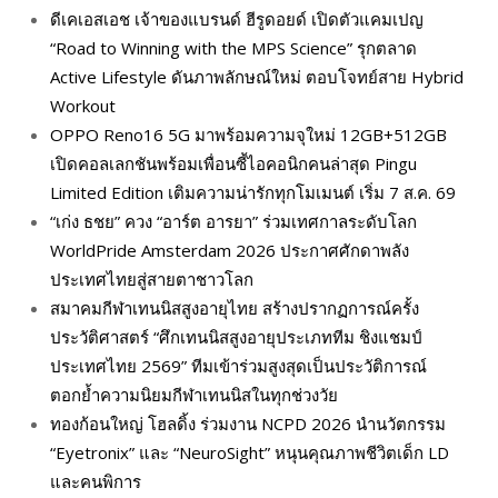
ดีเคเอสเอช เจ้าของแบรนด์ ฮีรูดอยด์ เปิดตัวแคมเปญ
“Road to Winning with the MPS Science” รุกตลาด
Active Lifestyle ดันภาพลักษณ์ใหม่ ตอบโจทย์สาย Hybrid
Workout
OPPO Reno16 5G มาพร้อมความจุใหม่ 12GB+512GB
เปิดคอลเลกชันพร้อมเพื่อนซี้ไอคอนิกคนล่าสุด Pingu
Limited Edition เติมความน่ารักทุกโมเมนต์ เริ่ม 7 ส.ค. 69
“เก่ง ธชย” ควง “อาร์ต อารยา” ร่วมเทศกาลระดับโลก
WorldPride Amsterdam 2026 ประกาศศักดาพลัง
ประเทศไทยสู่สายตาชาวโลก
สมาคมกีฬาเทนนิสสูงอายุไทย สร้างปรากฏการณ์ครั้ง
ประวัติศาสตร์ “ศึกเทนนิสสูงอายุประเภททีม ชิงแชมป์
ประเทศไทย 2569” ทีมเข้าร่วมสูงสุดเป็นประวัติการณ์
ตอกย้ำความนิยมกีฬาเทนนิสในทุกช่วงวัย
ทองก้อนใหญ่ โฮลดิ้ง ร่วมงาน NCPD 2026 นำนวัตกรรม
“Eyetronix” และ “NeuroSight” หนุนคุณภาพชีวิตเด็ก LD
และคนพิการ