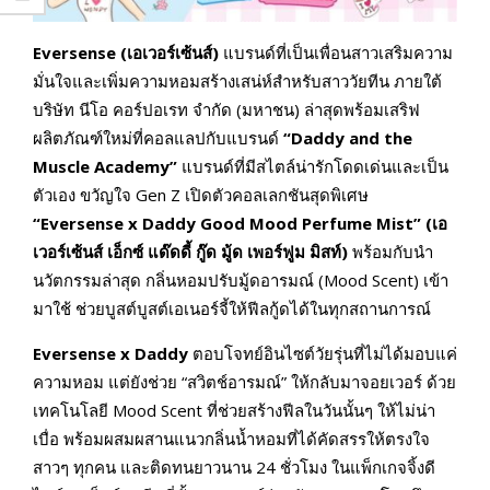
Eversense (เอเวอร์เซ้นส์)
แบรนด์ที่เป็นเพื่อนสาวเสริมความ
มั่นใจและเพิ่มความหอมสร้างเสน่ห์สำหรับสาววัยทีน ภายใต้
บริษัท นีโอ คอร์ปอเรท จำกัด (มหาชน) ล่าสุดพร้อมเสริฟ
ผลิตภัณฑ์ใหม่ที่คอลแลปกับแบรนด์
“Daddy and the
Muscle Academy”
แบรนด์ที่มีสไตล์น่ารักโดดเด่นและเป็น
ตัวเอง ขวัญใจ Gen Z เปิดตัวคอลเลกชันสุดพิเศษ
“Eversense x Daddy Good Mood Perfume Mist” (เอ
เวอร์เซ้นส์ เอ็กซ์ แด๊ดดี้ กู๊ด มู้ด เพอร์ฟูม มิสท์)
พร้อมกับนำ
นวัตกรรมล่าสุด กลิ่นหอมปรับมู้ดอารมณ์ (Mood Scent) เข้า
มาใช้ ช่วยบูสต์บูสต์เอเนอร์จี้ให้ฟีลกู้ดได้ในทุกสถานการณ์
Eversense x Daddy
ตอบโจทย์อินไซต์วัยรุ่นที่ไม่ได้มอบแค่
ความหอม แต่ยังช่วย “สวิตช์อารมณ์” ให้กลับมาจอยเวอร์ ด้วย
เทคโนโลยี Mood Scent ที่ช่วยสร้างฟีลในวันนั้นๆ ให้ไม่น่า
เบื่อ พร้อมผสมผสานแนวกลิ่นน้ำหอมที่ได้คัดสรรให้ตรงใจ
สาวๆ ทุกคน และติดทนยาวนาน 24 ชั่วโมง ในแพ็กเกจจิ้งดี