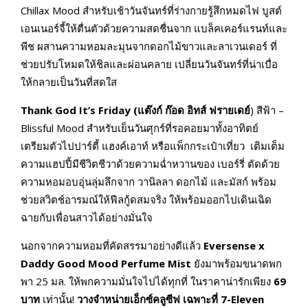
Chillax Mood สำหรับเช้าวันจันทร์ที่ร่างกายรู้สึกหมดไฟ บูสต์
เอนเนอร์จี้ให้ตื่นตัวด้วยความสดชื่นจาก แบล็คเคอร์แรนท์และ
พีช ผสานความหอมละมุนจากดอกไม้ขาวและลาเวนเดอร์ ที่
ช่วยปรับโหมดให้ชิลและผ่อนคลาย เปลี่ยนวันจันทร์ที่น่าเบื่อ
ให้กลายเป็นวันที่สดใส
Thank God It’s Friday (แต๊งก์ ก๊อด อิทส์
ฟรายเดย์
) สีฟ้า –
Blissful Mood สำหรับเย็นวันศุกร์ที่รอคอยมาทั้งอาทิตย์
เตรียมตัวไปปาร์ตี้ แฮงค์เอาท์ หรือแพ็กกระเป๋าเที่ยว เติมเต็ม
ความแฮปปี้มีชีวิตชีวาด้วยความฉ่ำหวานของ เบอร์รี่ ตัดด้วย
ความหอมอบอุ่นลุ่มลึกจาก วานิลลา ดอกไม้ และมัสก์ พร้อม
ช่วยสวิตช์อารมณ์ให้ฟีลกู้ดสมจริง ให้พร้อมออกไปเดินเฉิด
ฉายกับเพื่อนสาวได้อย่างมั่นใจ
นอกจากความหอมที่คัดสรรมาอย่างดีแล้ว
Eversense x
Daddy Good Mood Perfume Mist
ยังมาพร้อมขนาดพก
พา 25 มล. ให้พกความมั่นใจไปได้ทุกที่ ในราคาน่ารักเพียง
69
บาท
เท่านั้น!
วางจำหน่ายเอ็กซ์คลูซีฟ เฉพาะที่
7-Eleven