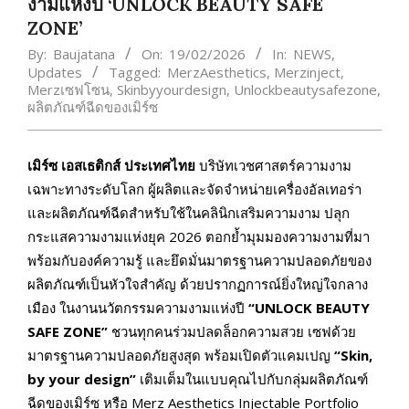
งามแห่งปี ‘UNLOCK BEAUTY SAFE
ZONE’
By:
Baujatana
On:
19/02/2026
In:
NEWS
,
Updates
Tagged:
MerzAesthetics
,
Merzinject
,
Merzเซฟโซน
,
Skinbyyourdesign
,
Unlockbeautysafezone
,
ผลิตภัณฑ์ฉีดของเมิร์ซ
เมิร์ซ เอสเธติกส์ ประเทศไทย
บริษัทเวชศาสตร์ความงาม
เฉพาะทางระดับโลก ผู้ผลิตและจัดจำหน่ายเครื่องอัลเทอร่า
และผลิตภัณฑ์ฉีดสำหรับใช้ในคลินิกเสริมความงาม ปลุก
กระแสความงามแห่งยุค 2026 ตอกย้ำมุมมองความงามที่มา
พร้อมกับองค์ความรู้ และยึดมั่นมาตรฐานความปลอดภัยของ
ผลิตภัณฑ์เป็นหัวใจสำคัญ ด้วยปรากฏการณ์ยิ่งใหญ่ใจกลาง
เมือง ในงานนวัตกรรมความงามแห่งปี
“UNLOCK BEAUTY
SAFE ZONE”
ชวนทุกคนร่วมปลดล็อกความสวย เซฟด้วย
มาตรฐานความปลอดภัยสูงสุด พร้อมเปิดตัวแคมเปญ
“Skin,
by your design”
เติมเต็มในแบบคุณไปกับกลุ่มผลิตภัณฑ์
ฉีดของเมิร์ซ หรือ Merz Aesthetics Injectable Portfolio