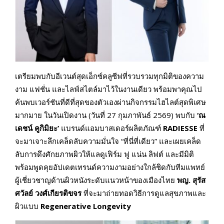
เตรียมพบกับอีเวนต์สุดเอ็กซ์คลูซีฟที่รวบรวมทุกมิติของความ
งาม แฟชั่น และไลฟ์สไตล์มาไว้ในงานเดียว พร้อมพาคุณไป
ค้นพบเวอร์ชันที่ดีที่สุดของตัวเองผ่านกิจกรรมไฮไลต์สุดพิเศษ
มากมาย ในวันเปิดงาน (วันที่ 27 กุมภาพันธ์ 2569) พบกับ
‘ณ
เดชน์ คูกิมิยะ’
แบรนด์แอมบาสเดอร์ผลิตภัณฑ์
RADIESSE
ที่
จะมาเจาะลึกเคล็ดลับความมั่นใจ “ที่นี่ที่เดียว” และเผยเคล็ด
ลับการดึงศักยภาพผิวให้แลดูเฟิร์ม ฟู แน่น ลิฟต์ และมีมิติ
พร้อมพูดคุยอัปเดตเทรนด์ความงามอย่างใกล้ชิดกับทีมแพทย์
ผู้เชี่ยวชาญด้านผิวหนังระดับแนวหน้าของเมืองไทย
พญ. สุรัส
ศวัลย์ วงศ์เกียรติขจร
ที่จะมาถ่ายทอดวิธีการดูแลสุขภาพและ
ผิวแบบ
Regenerative Longevity