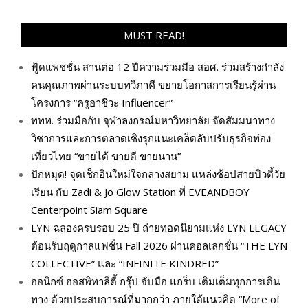
MUST READ!
ฟู้ดแพชชั่น สานต่อ 12 ปีความร่วมมือ สอศ. ร่วมสร้างกำลัง
คนคุณภาพผ่านระบบทวิภาคี ขยายโอกาสการเรียนรู้ผ่าน
โครงการ “ครูอาชีวะ Influencer”
ททท. ร่วมมือกับ จุฬาลงกรณ์มหาวิทยาลัย จัดสัมมนาทาง
วิชาการและการตลาดเชิงรุกแนะเคล็ดลับปรับธุรกิจท่อง
เที่ยวไทย “ขายได้ ขายดี ขายนาน”
ปักหมุด! จุดเช็กอินใหม่ใจกลางสยาม แหล่งช้อปสายบิวตี้วัย
เรียน กับ Zadi & Jo Glow Station ที่ EVEANDBOY
Centerpoint Siam Square
LYN ฉลองครบรอบ 25 ปี ถ่ายทอดนิยามแห่ง LYN LEGACY
ต้อนรับฤดูกาลแฟชั่น Fall 2026 ผ่านคอลเลกชั่น “THE LYN
COLLECTIVE” และ “INFINITE KINDRED”
ออนิกซ์ ฮอสพิทาลิตี้ กรุ๊ป จับมือ แกร็บ เติมเต็มทุกการเดิน
ทาง ด้วยประสบการณ์ที่มากกว่า ภายใต้แนวคิด “More of