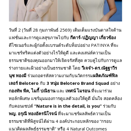
วันที่ 2 (วันที่ 28 กุมภาพันธ์ 2569) เติมเต็มแรงบันดาลใจด้าน
แฟชั่นและการดูแลสุขภาพไปกับ
กีตาร์-ปฏิญญา เกี่ยวข้อง
ดีไซเนอร์และผู้ก่อตั้งแบรนด์ระดับท็อปอย่าง PATINYA ที่จะ
มาแชร์ทริคแต่งตัวอย่างไรให้ดูดี และคงเสน่ห์ความเป็น
ธรรมชาติของคุณออกมาให้เจิดจรัสที่สุด ควบคู่ไปกับการดูแล
ร่างกายและผิวอย่างเป็นธรรมชาติ โดย
วีเจจ๋า
-ดร.ณัฐฐาวีร
นุช ทองมี
ร่วมถอดรหัสความงามกับนวัตกรรม
ผลิตภัณฑ์ฟิล
เลอร์
Belotero
กับ
3 หนุ่ม Belotero Brand Squad
อย่าง
กองทัพ พีค
, ไมกี้ ปณิธาน
และ
เทศน์ ไมรอน
ที่จะมาร่วม
ทอล์กพิเศษ แชร์มุมมองการดูแลตัวเองให้ดูดี มั่นใจ สอดคล้อง
กับคอนเซปต์
“
Nature is in the detail, is you”
ร่วมกับ
พญ. อรุณี ทองอัครนิโรจน์
ที่จะมาแชร์ผลลัพธ์ความเป็น
ธรรมชาติที่พิสูจน์ได้ผ่าน 4 องค์ประกอบหลักของ “กรอบ
แนวคิดผลลัพธ์ธรรมชาติ” หรือ 4 Natural Outcomes