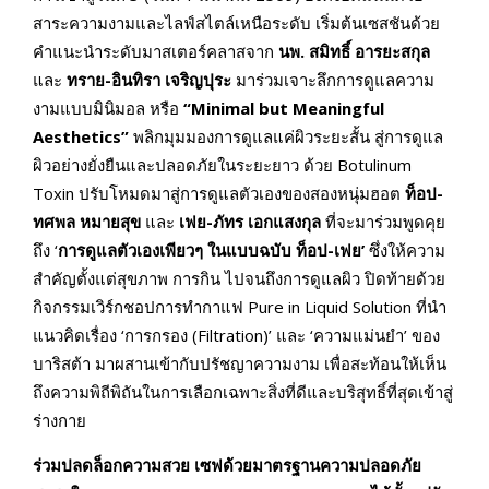
สาระความงามและไลฟ์สไตล์เหนือระดับ เริ่มต้นเซสชันด้วย
คำแนะนำระดับมาสเตอร์คลาสจาก
นพ. สมิทธิ์ อารยะสกุล
และ
ทราย
-อินทิรา เจริญปุระ
มาร่วมเจาะลึกการดูแลความ
งามแบบมินิมอล หรือ
“
Minimal but Meaningful
Aesthetics”
พลิกมุมมองการดูแลแค่ผิวระยะสั้น สู่การดูแล
ผิวอย่างยั่งยืนและปลอดภัยในระยะยาว ด้วย Botulinum
Toxin ปรับโหมดมาสู่การดูแลตัวเองของสองหนุ่มฮอต
ท็อป-
ทศพล หมายสุข
และ
เฟย-ภัทร เอกแสงกุล
ที่จะมาร่วมพูดคุย
ถึง ‘
การดูแลตัวเองเพียวๆ ในแบบฉบับ ท็อป-เฟย’
ซึ่งให้ความ
สำคัญตั้งแต่สุขภาพ การกิน ไปจนถึงการดูแลผิว ปิดท้ายด้วย
กิจกรรมเวิร์กชอปการทำกาแฟ Pure in Liquid Solution ที่นำ
แนวคิดเรื่อง ‘การกรอง (Filtration)’ และ ‘ความแม่นยำ’ ของ
บาริสต้า มาผสานเข้ากับปรัชญาความงาม เพื่อสะท้อนให้เห็น
ถึงความพิถีพิถันในการเลือกเฉพาะสิ่งที่ดีและบริสุทธิ์ที่สุดเข้าสู่
ร่างกาย
ร่วมปลดล็อกความสวย เซฟด้วยมาตรฐานความปลอดภัย