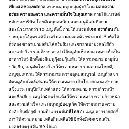
เพียงแค่ช่วงเทศกาล
ครอบคลุมทุกกลุ่มผู้บริโภค
มอบ
ความ
อร่อย ความสะดวก และความมั่นใจในคุณภาพ
ภายใต้แบรนด์
หลักของบริษัท โดยมีเมนูยอดนิยมและเมนูพิเศษที่อยาก
แนะนำ มากกว่า 10 เมนู ดังนี้ ภายใต้แบรนด์
เจด ดราก้อน
กับ
ขาหมูพะโล้สูตรแต้จิ๋ว เสริมความมงคลด้วยซาลาเปาซิ่วท้อไส้
ถั่วทอง ซาลาเปาผลส้มไส้ครีมส้ม และซาลาเปามงคลไส้ถั่ว
แดงแปะก๊วย รวมถึง ซาลาเปาไส้หมูสับเห็ดหอม เหมาะทั้งเป็น
อาหารไหว้ อีกทั้งยังมีเมนูกุ้งอบวุ้นเส้น ให้ความหมาย อายุมั่น
ขวัญยืน, เมนูผัดโหงวก๊วย ให้ความหมาย รวมความโชคดี,
เมนูซุปเสฉวน ให้ความหมาย ความอุดมสมบูรณ์, เมนูถั่วแขก
ผัดหมูสับสไตล์เสฉวน ให้ความหมาย เติบโต งอกงาม สุขภาพ
แข็งแรง, เมนูปีกไก่เหล้าแดง ให้ความหมาย ความก้าวหน้า
และชื่อเสียง, เมนูไก่ผัดพริกแห้ง ให้ความหมาย ความก้าวหน้า
และความสำเร็จ และเมนูหมูฮ้องภูเก็ต ให้ความหมาย ความ
มั่งคั่ง กินดีอยู่ดี รวมถึงแบรนด์
เดลี่ไทย
กับเมนูปลากรายผัดขี้
เมา ให้ความหมาย เหลือกินเหลือใช้ อีกทั้งยังจัดเซตเสริม
มงคลรับตรุษจีน ’69 ได้แก่