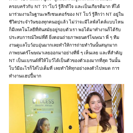
ครอบครัวกับ NT ว่า “โบว์ รู้สึกดีใจ และเป็นเกียรติมาก ที่ได้
มาร่วมงานในฐานะพรีเซนเตอร์ของ NT โบว์ รู้สึกว่า NT อยู่ใน
ชีวิตประจำวันของทุกคนอยู่แล้ว ไม่ว่าจะมีไลฟ์สไตล์แบบไหน
ก็มีเทคโนโลยีที่ทันสมัยอยู่รอบตัวเรา พอได้มาทำงานก็ได้รับ
ประสบการณ์ใหม่ที่ดี ยิ่งตอนถ่ายภาพยนตร์โฆษณา พี่ ๆ ทีม
งานดูแลโบว์อบอุ่นมากเลยทำให้การถ่ายทำวันนั้นสนุกมาก
ภาพยนตร์โฆษณาเลยออกมาอย่างที่พี่ ๆ เห็นเลย และที่สำคัญ
NT เป็นแบรนด์ที่ให้โบว์ได้เป็นตัวของตัวเองมากที่สุด วันนั้น
โบว์มีอะไรก็ใส่ไปเต็มที่ เลยทำให้ทุกอย่างลงตัวไปหมด การ
ทำงานแฮปปี้มาก