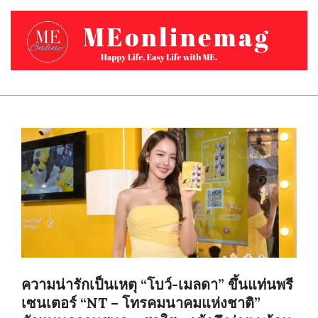
Skip
to
content
MEONLINEMAG.COM
Primary
Navigation
Menu
ความน่ารักเป็นเหตุ “โบว์-เมลดา” ขึ้นแท่นพรี
เซนเตอร์ “NT – โทรคมนาคมแห่งชาติ”