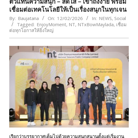
ตัวแทนความสนุก – สดใส – เข้าถึงง่าย พร้อม
เชื่อมต่อเทคโนโลยีให้เป็นเรื่องสนุกในทุกเจน
By:
Baujatana
On:
12/02/2026
In:
NEWS
,
Social
Tagged:
EnjoyMoment
,
NT
,
NTxBowMaylada
,
เชื่อม
ต่อทุกโอกาสให้ยิ่งใหญ่
เรียกว่าบรรยากาศเต็มไปด้วยความสนุกสนานตั้งแต่เริ่มงาน