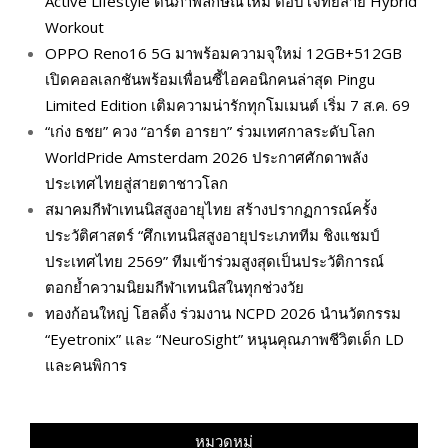
Active Lifestyle ดันภาพลักษณ์ใหม่ ตอบโจทย์สาย Hybrid
Workout
OPPO Reno16 5G มาพร้อมความจุใหม่ 12GB+512GB
เปิดคอลเลกชันพร้อมเพื่อนซี้ไอคอนิกคนล่าสุด Pingu
Limited Edition เติมความน่ารักทุกโมเมนต์ เริ่ม 7 ส.ค. 69
“เก่ง ธชย” ควง “อาร์ต อารยา” ร่วมเทศกาลระดับโลก
WorldPride Amsterdam 2026 ประกาศศักดาพลัง
ประเทศไทยสู่สายตาชาวโลก
สมาคมกีฬาเทนนิสสูงอายุไทย สร้างปรากฏการณ์ครั้ง
ประวัติศาสตร์ “ศึกเทนนิสสูงอายุประเภททีม ชิงแชมป์
ประเทศไทย 2569” ทีมเข้าร่วมสูงสุดเป็นประวัติการณ์
ตอกย้ำความนิยมกีฬาเทนนิสในทุกช่วงวัย
ทองก้อนใหญ่ โฮลดิ้ง ร่วมงาน NCPD 2026 นำนวัตกรรม
“Eyetronix” และ “NeuroSight” หนุนคุณภาพชีวิตเด็ก LD
และคนพิการ
หมวดหมู่