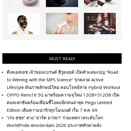
MUST READ!
ดีเคเอสเอช เจ้าของแบรนด์ ฮีรูดอยด์ เปิดตัวแคมเปญ “Road
to Winning with the MPS Science” รุกตลาด Active
Lifestyle ดันภาพลักษณ์ใหม่ ตอบโจทย์สาย Hybrid Workout
OPPO Reno16 5G มาพร้อมความจุใหม่ 12GB+512GB เปิด
คอลเลกชันพร้อมเพื่อนซี้ไอคอนิกคนล่าสุด Pingu Limited
Edition เติมความน่ารักทุกโมเมนต์ เริ่ม 7 ส.ค. 69
“เก่ง ธชย” ควง “อาร์ต อารยา” ร่วมเทศกาลระดับโลก
WorldPride Amsterdam 2026 ประกาศศักดาพลัง