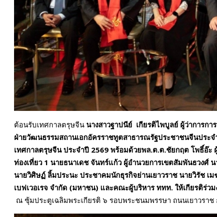
ต้อนรับเทศกาลตรุษจีน
นางสาวฐาปนีย์ เกียรติไพบูลย์ ผู้ว่าการก
ฝ่ายวัฒนธรรมสถานเอกอัครราชทูตสาธารณรัฐประชาชนจีนประ
เทศกาลตรุษจีน ประจำปี 2569 พร้อมด้วยพล.ต.ต.ชัยกฤต โพธิ์อ๊ะ ผู
ท่องเที่ยว 1 นายธนาเดช จันทร์แก้ว ผู้อำนวยการเขตสัมพันธวงศ์ 
นายวิศิษฏ์ ลิ้มประนะ ประชาคมนักธุรกิจย่านเยาวราช นายวิรัช เม
เบฟเวอเรจ จำกัด (มหาชน) และคณะผู้บริหาร ททท. ให้เกียรติร่วม
ณ ซุ้มประตูเฉลิมพระเกียรติ ๖ รอบพระชนมพรรษา ถนนเยาวราช