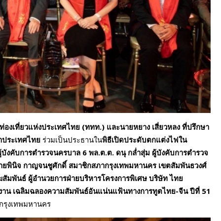
ารท่องเที่ยวแห่งประเทศไทย
(ททท.) และนายหยาง เสี่ยวหลง ที่ปรึกษา
จำประเทศไทย
ร่วมเป็นประธานใน
พิธีเปิดประดับตกแต่งไฟใน
้บังคับการตำรวจนครบาล 6 พล.ต.ต. ดนุ กล่ำสุ่ม ผู้บังคับการตำรวจ
นายพินิจ กาญจนชูศักดิ์ สมาชิกสภากรุงเทพมหานคร เขตสัมพันธวงศ์
ฆสัมพันธ์ ผู้อำนวยการฝ่ายบริหารโครงการพิเศษ บริษัท ไทย
งาน เฉลิมฉลองความสัมพันธ์อันแน่นแฟ้นทางการทูตไทย-จีน ปีที่ 51
 กรุงเทพมหานคร