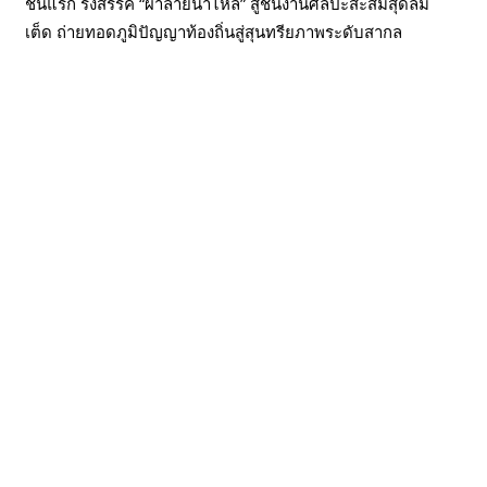
ชันแรก รังสรรค์ “ผ้าลายน้ำไหล” สู่ชิ้นงานศิลปะสะสมสุดลิมิ
เต็ด ถ่ายทอดภูมิปัญญาท้องถิ่นสู่สุนทรียภาพระดับสากล