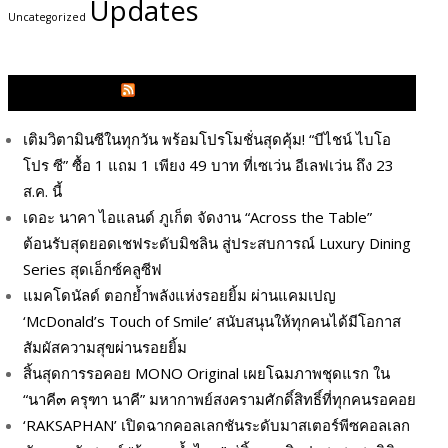
Updates
Uncategorized
GLITZMAGAZINES.COM
เติมวิตามินซีในทุกวัน พร้อมโปรโมชั่นสุดคุ้ม! “บีไชน์ ไบโอ
โปร ซี” ซื้อ 1 แถม 1 เพียง 49 บาท ที่เซเว่น อีเลฟเว่น ถึง 23
ส.ค. นี้
เดอะ นาคา ไอแลนด์ ภูเก็ต จัดงาน “Across the Table”
ต้อนรับสุดยอดเชฟระดับมิชลิน สู่ประสบการณ์ Luxury Dining
Series สุดเอ็กซ์คลูซีฟ
แมคโดนัลด์ ตอกย้ำพลังแห่งรอยยิ้ม ผ่านแคมเปญ
‘McDonald’s Touch of Smile’ สนับสนุนให้ทุกคนได้มีโอกาส
สัมผัสความสุขผ่านรอยยิ้ม
สิ้นสุดการรอคอย MONO Original เผยโฉมภาพชุดแรก ใน
“นาคี๓ ครุฑา นาคี” มหากาพย์สงครามศักดิ์สิทธิ์ที่ทุกคนรอคอย
‘RAKSAPHAN’ เปิดฉากคอลเลกชันระดับมาสเตอร์พีซคอลเลก