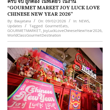
ครบ จบ ถูกต้อง ในที่เดียว ในงาน
“GOURMET MARKET JOY LUCK LOVE
CHINESE NEW YEAR 2026”
By:
Baujatana
On:
09/02/2026
In:
NEWS
,
Updates
Tagged:
GourmetEats
,
GOURMETMARKET
,
JoyLuckLoveChineseNewYear2026
,
WorldClassGourmetDestination