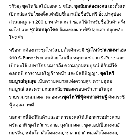
วก๊วย) ชุดไหว้ผลไม้มงคล 5 ชนิด,
ชุดส้มกล่องมงคล
เฮงตั้งแต่
เปิดกล่อง รับโชคตั้งแต่หยิบขึ้นมาเมื่อซื้อรับฟรี อั่งเปาคูปอง
ส่วนลดมูลค่า 200 บาท จำนวน 1 ซอง ใช้สำหรับซื้อสินค้าครั้ง
ต่อไป และ
ชุดส้มปลุกโชค
ส้มมงคลผ่านพิธีปลุกเสก ปลุกพลัง
โชคชัย
หรือหากต้องการชุดไหว้แบบดั้งเดิมจะมี
ชุดไหว้ซาแซมหาเฮง
จาก S-Pure
ประกอบด้วย ไก่เนื้อ หมูบะแซ จาก S-Pure และ
เป็ดพะโล้ เบทาโกร หมายถึง ความอุดมสมบูรณ์ มีกินมีใช้
ตลอดปี การงานเจริญก้าวหน้า และมีสติปัญญา,
ชุดไหว้
สมบูรณ์พูนสุข
เน้นความหมายแห่งความสุข ความอุดม
สมบูรณ์ และความกลมเกลียวของครอบครัว ภายในชุด
รวบรวมขนมมงคล ตลอดจน
ชุดไหว้ซีฟู้ดมหาเศรษฐี
คัดสรรซี
ฟู้ดคุณภาพดี
นอกจากนี้ยังมีสินค้าและอาหารมงคลให้เลือกสรรอย่างครบ
ครัน อาทิ ชุดไหว้กระดาษ, ถุงส้มมงคล, ชุดแอปเปิ้ลมงคลอั
กษรจีน, หมั่นโถวสิงโตมงคล, ซาลาเปาถั่วทองสิงโตมงคล,