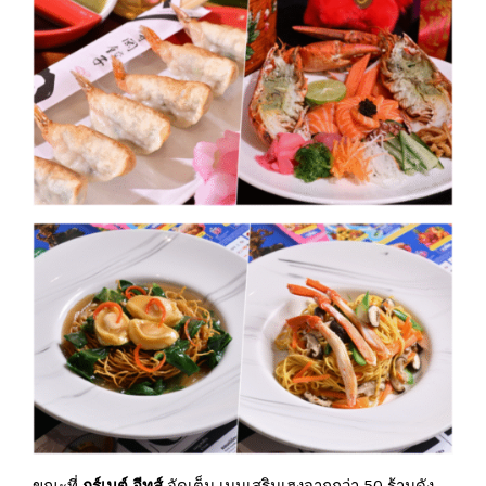
ขณะที่
กูร์เมต์ อีทส์
จัดเต็ม เมนูเสริมเฮงจากกว่า 50 ร้านดัง