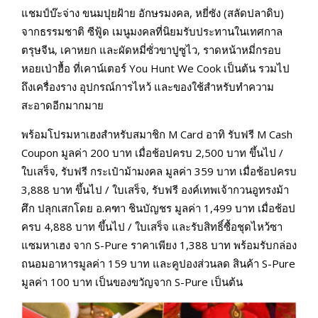
แชมป์บ๊ะจ่าง ขนมปุยฝ้าย อักษรมงคล, หยี่ซัง (สลัดปลาดิบ)
จากธรรมชาติ​ ซีฟู้ด​ เมนูมงคลที่นิยมรับประทานในเทศกาล
ตรุษจีน​, เคาหยก และผัดหมี่ซั่วขาปูซูไว, ราดหน้าหมี่กรอบ
หอยเป่าฮื้อ ที่เคาน์เตอร์ You Hunt We Cook เป็นต้น รวมไป
ถึงเครื่องราง อุปกรณ์การไหว้ และของใช้สำหรับทำความ
สะอาดอีกมากมาย
พร้อมโปรมหาเฮงสำหรับสมาชิก M Card อาทิ รับฟรี M Cash
Coupon มูลค่า 200 บาท เมื่อช้อปครบ 2,500 บาท ขึ้นไป /
ใบเสร็จ, รับฟรี กระเป๋าม้ามงคล มูลค่า 359 บาท เมื่อช้อปครบ
3,888 บาท ขึ้นไป / ใบเสร็จ, รับฟรี องค์เทพเจ้ากวนอูทรงม้า
ศึก ปลุกเสกโดย อ.คฑา ชินบัญชร มูลค่า 1,499 บาท เมื่อช้อป
ครบ 4,888 บาท ขึ้นไป / ใบเสร็จ และรับสิทธิ์ซื้อชุดไหว้ซา
แซมหาเฮง จาก S-Pure ราคาเพียง 1,388 บาท พร้อมรับกล่อง
ถนอมอาหารมูลค่า 159 บาท และคูปองส่วนลด สินค้า S-Pure
มูลค่า 100 บาท เป็นของขวัญจาก S-Pure เป็นต้น