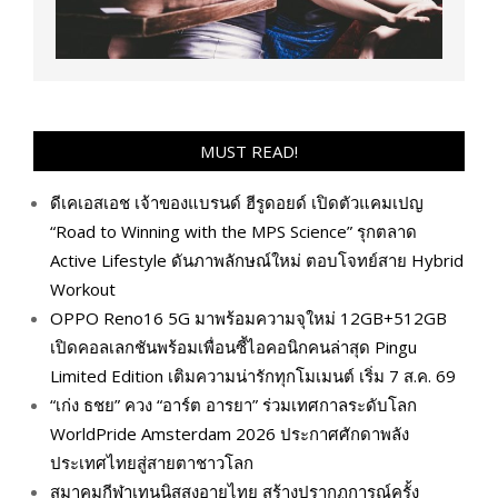
MUST READ!
ดีเคเอสเอช เจ้าของแบรนด์ ฮีรูดอยด์ เปิดตัวแคมเปญ
“Road to Winning with the MPS Science” รุกตลาด
Active Lifestyle ดันภาพลักษณ์ใหม่ ตอบโจทย์สาย Hybrid
Workout
OPPO Reno16 5G มาพร้อมความจุใหม่ 12GB+512GB
เปิดคอลเลกชันพร้อมเพื่อนซี้ไอคอนิกคนล่าสุด Pingu
Limited Edition เติมความน่ารักทุกโมเมนต์ เริ่ม 7 ส.ค. 69
“เก่ง ธชย” ควง “อาร์ต อารยา” ร่วมเทศกาลระดับโลก
WorldPride Amsterdam 2026 ประกาศศักดาพลัง
ประเทศไทยสู่สายตาชาวโลก
สมาคมกีฬาเทนนิสสูงอายุไทย สร้างปรากฏการณ์ครั้ง