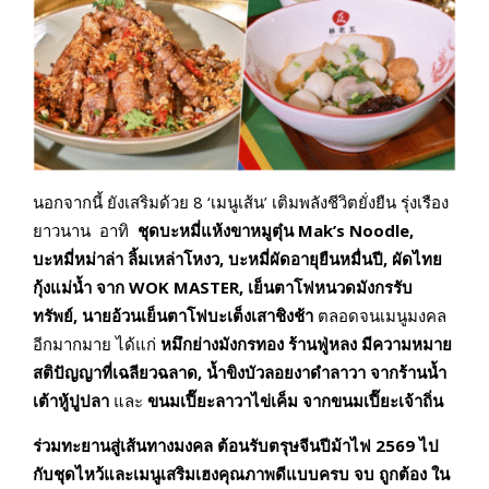
นอกจากนี้ ยังเสริมด้วย 8 ‘เมนูเส้น’ เติมพลังชีวิตยั่งยืน รุ่งเรือง
ยาวนาน อาทิ
ชุดบะหมี่แห้งขาหมูตุ๋น
Mak’s Noodle,
บะหมี่หม่าล่า ลิ้มเหล่าโหงว, บะหมี่ผัดอายุยืนหมื่นปี, ผัดไทย
กุ้งแม่น้ำ จาก WOK MASTER, เย็นตาโฟหนวดมังกรรับ
ทรัพย์, นายอ้วนเย็นตาโฟบะเต็งเสาชิงช้า
ตลอดจนเมนูมงคล
อีกมากมาย ได้แก่
หมึกย่างมังกรทอง ร้านฟู่หลง มีความหมาย
สติปัญญาที่เฉลียวฉลาด
, น้ำขิงบัวลอยงาดำลาวา จากร้านน้ำ
เต้าหู้ปูปลา
และ
ขนมเปี๊ยะลาวาไข่เค็ม จากขนมเปี๊ยะเจ้าถิ่น
ร่วมทะยานสู่เส้นทางมงคล ต้อนรับตรุษจีนปีม้าไฟ 2569 ไป
กับชุดไหว้และเมนูเสริมเฮงคุณภาพดีแบบครบ จบ ถูกต้อง ใน