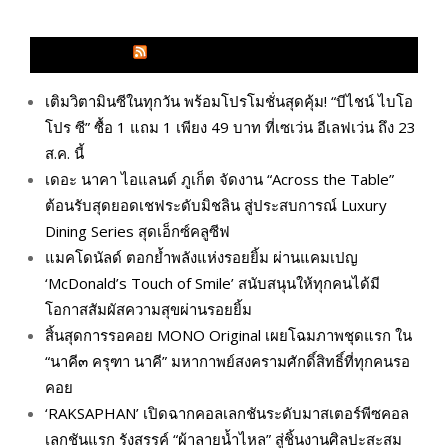
GLITZMAGAZINES.COM
เติมวิตามินซีในทุกวัน พร้อมโปรโมชั่นสุดคุ้ม! “บีไชน์ ไบโอ
โปร ซี” ซื้อ 1 แถม 1 เพียง 49 บาท ที่เซเว่น อีเลฟเว่น ถึง 23
ส.ค. นี้
เดอะ นาคา ไอแลนด์ ภูเก็ต จัดงาน “Across the Table”
ต้อนรับสุดยอดเชฟระดับมิชลิน สู่ประสบการณ์ Luxury
Dining Series สุดเอ็กซ์คลูซีฟ
แมคโดนัลด์ ตอกย้ำพลังแห่งรอยยิ้ม ผ่านแคมเปญ
‘McDonald’s Touch of Smile’ สนับสนุนให้ทุกคนได้มี
โอกาสสัมผัสความสุขผ่านรอยยิ้ม
สิ้นสุดการรอคอย MONO Original เผยโฉมภาพชุดแรก ใน
“นาคี๓ ครุฑา นาคี” มหากาพย์สงครามศักดิ์สิทธิ์ที่ทุกคนรอ
คอย
‘RAKSAPHAN’ เปิดฉากคอลเลกชันระดับมาสเตอร์พีซคอล
เลกชันแรก รังสรรค์ “ผ้าลายน้ำไหล” สู่ชิ้นงานศิลปะสะสม