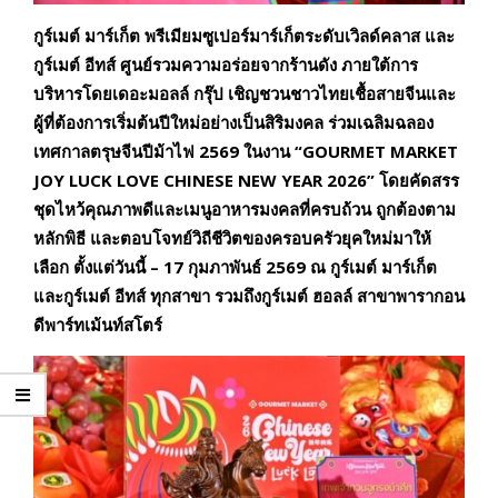
กูร์เมต์ มาร์เก็ต พรีเมียมซูเปอร์มาร์เก็ตระดับเวิลด์คลาส และ
กูร์เมต์ อีทส์ ศูนย์รวมความอร่อยจากร้านดัง ภายใต้การ
บริหารโดยเดอะมอลล์ กรุ๊ป เชิญชวนชาวไทยเชื้อสายจีนและ
ผู้ที่ต้องการเริ่มต้นปีใหม่อย่างเป็นสิริมงคล ร่วมเฉลิมฉลอง
เทศกาลตรุษจีนปีม้าไฟ 2569 ในงาน “
GOURMET MARKET
JOY LUCK LOVE CHINESE NEW YEAR
2026” โดยคัดสรร
ชุดไหว้คุณภาพดีและเมนูอาหารมงคลที่ครบถ้วน ถูกต้องตาม
หลักพิธี และตอบโจทย์วิถีชีวิตของครอบครัวยุคใหม่มาให้
เลือก ตั้งแต่วันนี้ – 17 กุมภาพันธ์ 2569 ณ กูร์เมต์ มาร์เก็ต
และกูร์เมต์ อีทส์ ทุกสาขา รวมถึงกูร์เมต์ ฮอลล์ สาขาพารากอน
ดีพาร์ทเม้นท์สโตร์