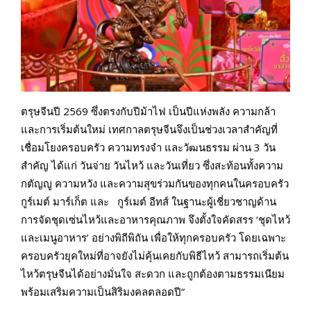
ตรุษจีนปี 2569 ซึ่งตรงกับปีม้าไฟ เป็นปีแห่งพลัง ความกล้า
และการเริ่มต้นใหม่ เทศกาลตรุษจีนจึงเป็นช่วงเวลาสำคัญที่
เชื่อมโยงครอบครัว ความทรงจำ และวัฒนธรรม ผ่าน 3 วัน
สำคัญ ได้แก่ วันจ่าย วันไหว้ และวันเที่ยว ซึ่งสะท้อนทั้งความ
กตัญญู ความหวัง และความสุขร่วมกันของทุกคนในครอบครัว
กูร์เมต์ มาร์เก็ต และ กูร์เมต์ อีทส์ ในฐานะผู้เชี่ยวชาญด้าน
การจัดชุดเซ่นไหว้และอาหารคุณภาพ จึงตั้งใจคัดสรร ‘ชุดไหว้
และเมนูอาหาร’ อย่างพิถีพิถัน เพื่อให้ทุกครอบครัว โดยเฉพาะ
ครอบครัวยุคใหม่ที่อาจยังไม่คุ้นเคยกับพิธีไหว้ สามารถเริ่มต้น
ไหว้ตรุษจีนได้อย่างมั่นใจ สะดวก และถูกต้องตามธรรมเนียม
พร้อมเสริมความเป็นสิริมงคลตลอดปี”