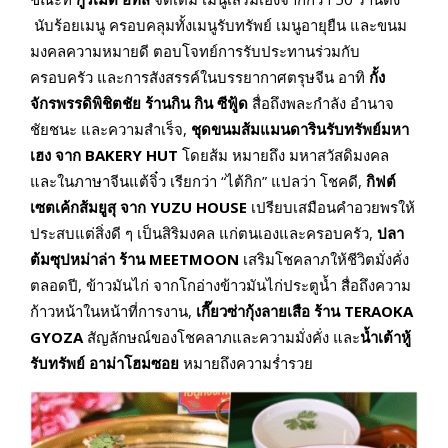
นับร้อยเมนู ครอบคลุมทั้งเมนูรับทรัพย์ เมนูอายุยืน และขนม
มงคลความหมายดี ตอบโจทย์การรับประทานร่วมกับ
ครอบครัว และการสังสรรค์ในบรรยากาศตรุษจีน อาทิ
กั้ง
จักรพรรดิพิชิตชัย
ร้านกิน กิน ซีฟู้ด
สื่อถึงพละกำลัง อำนาจ
ชัยชนะ และความสำเร็จ,
ชุดขนมส้มแมนดารินรับทรัพย์มหา
เฮง จาก BAKERY HUT
โดยส้ม หมายถึง มหาสวัสดิมงคล
และในภาษาจีนแต้จิ๋ว เรียกว่า “ไต้กิก” แปลว่า โชคดี,
กิฟต์
เซตเค้กส้มยูสุ จาก YUZU HOUSE
เปรียบเสมือนคำอวยพรให้
ประสบแต่สิ่งดี ๆ เป็นสิริมงคล แก่ตนเองและครอบครัว,
ปลา
ต้มซุปหม่าล่า ร้าน MEETMOON
เสริมโชคลาภให้ชีวิตมั่งคั่ง
ตลอดปี, ข้าวมันไก่ จากโกอ่างข้าวมันไก่ประตูน้ำ สื่อถึงความ
ก้าวหน้าในหน้าที่การงาน,
เกี๊ยวซ่ากุ้งลายเสือ ร้าน TERAOKA
GYOZA
สัญลักษณ์ของโชคลาภและความมั่งคั่ง และ
น้ำเต้าหู้
รับทรัพย์ อาม่าโฮมซอย
หมายถึงความร่ำรวย