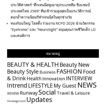
ประวัติศาสตร์ “ศึกเทนนิสสูงอายุประเภททีม ชิงแชมป์
ประเทศไทย 2569” ทีมเข้าร่วมสูงสุดเป็นประวัติการณ์
ตอกย้ำความนิยมกีฬาเทนนิสในทุกช่วงวัย
ทองก้อนใหญ่ โฮลดิ้ง ร่วมงาน NCPD 2026 นำนวัตกรรม
“Eyetronix” และ “NeuroSight” หนุนคุณภาพชีวิตเด็ก LD
และคนพิการ
หมวดหมู่
BEAUTY & HEALTH
Beauty New
FASHION
Beauty Style
Food
Business
& Drink
INTERVIEW
Health
Innovation
NEWS
Intrend
LIFESTYLE
My​ Guest
Social
Runway
Travel & Leisure
REVIEW
Updates
Uncategorized