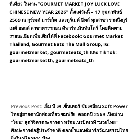
ที่เดียว ในงาน “
GOURMET MARKET JOY LUCK LOVE
CHINESE NEW YEAR
2026” ตั้งแต่วันนี้ – 17 กุมภาพันธ์
2569 ณ กูร์เมต์ มาร์เก็ต และกูร์เมต์ อีทส์ ทุกสาขา รวมถึงกูร์
เมต์ ฮอลล์ สาขาพารากอน ดีพาร์ทเม้นท์สโตร์
โดยติดตาม
รายละเอียดเพิ่มเติมได้ที่
Facebook: Gourmet Market
Thailand, Gourmet Eats The Mall Group, IG:
gourmetmarket, gourmeteats_th
และ
TikTok:
gourmetmarketth, gourmeteats_th
2026-
02-
Previous Post:
เอ็ม บี เค เซ็นเตอร์ ขับเคลื่อน Soft Power
09
ไทยสู่สายตานักท่องเที่ยว ชมฟรี!!! ตลอดปี 2569 เปิดม่าน
“โขน” สุดวิจิตรตระการตา พร้อมเนรมิตเวที “มวยไทย”
ศิลปะการต่อสู้ประจำชาติ ตอกย้ำแลนด์มาร์กวัฒนธรรมไทย
ยิ่งใหญ่ใจกลางเมือง