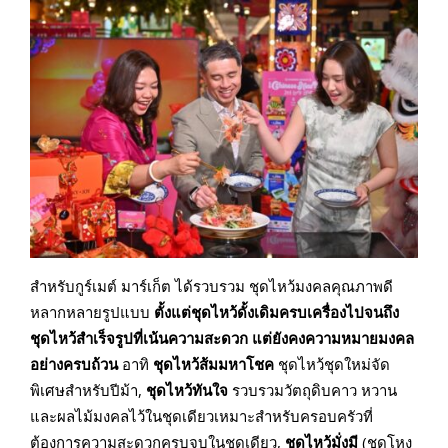
สำหรับกูร์เมต์ มาร์เก็ต ได้รวบรวม ชุดไหว้มงคลคุณภาพดี
หลากหลายรูปแบบ
ตั้งแต่ชุดไหว้ดั้งเดิมครบเครื่อง
ไปจนถึง
ชุดไหว้สำเร็จรูปที่เน้นความสะดวก แต่ยังคงความหมายมงคล
อย่างครบถ้วน
อาทิ
ชุดไหว้ส้มมหาโชค
ชุดไหว้ชุดใหม่จัด
พิเศษสำหรับปีม้า,
ชุดไหว้ทันใจ
รวบรวมวัตถุดิบคาว หวาน
และผลไม้มงคลไว้ในชุดเดียวเหมาะสำหรับครอบครัวที่
ต้องการความสะดวกครบจบในชุดเดียว,
ชุดไหว้มั่งมี
(ชุดโหง