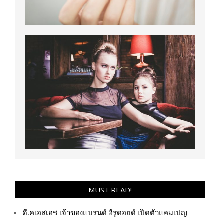
MUST READ!
ดีเคเอสเอช เจ้าของแบรนด์ ฮีรูดอยด์ เปิดตัวแคมเปญ