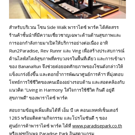
สำหรับบริเวณ โซน Side Walk พาราไดซ์ พาร์ค ได้คัดสรร
ร้านค้าชั้นนำที่มีความเชี่ยวชาญเฉพาะด้านด้านสุขภาพและ
การออกกำลังกายมาเปิดให้บริการอย่างต่อเนื่อง อาทิ
Run2Paradise, Rev Runnr และ Ving เพื่อสร้างประสบการณ์
ด้านไลฟ์สไตล์สุขภาพที่ครบวงจรในพื้นที่เดียว และการเข้ามา
ของ BananaRun จึงช่วยต่อยอดศักยภาพของโซนดังกล่าวให้
แข็งแกร่งยิ่งขึ้น และตอกย้ำการพัฒนาศูนย์การค้าฯ ที่มุ่งตอบ
โจทย์การใช้ชีวิตของคนเมืองอย่างรอบด้าน และสอดคล้องกับ
แนวคิด “Living in Harmony ใส่ใจการใช้ชีวิต กินดี อยู่ดี
สุขภาพดี” ของพาราไดซ์ พาร์ค
สอบถามข้อมูลเพิ่มเติมได้ที่ เอ็ม บี เค คอนแทคท์เซ็นเตอร์
1285 พร้อมติดตามกิจกรรม และโปรโมชันดี ๆ ของ
ศูนย์การค้าพาราไดซ์ พาร์ค ได้ที่
www.paradisepark.co.th
หรือเฟซบุ๊กเพจ Paradise Park อินสตาแกรม