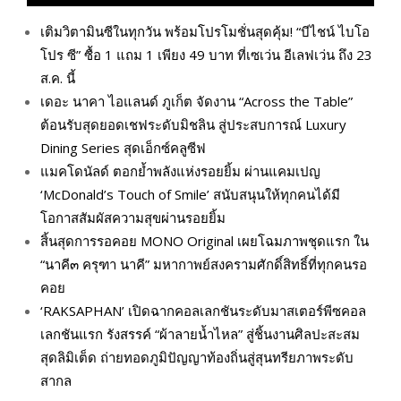
เติมวิตามินซีในทุกวัน พร้อมโปรโมชั่นสุดคุ้ม! “บีไชน์ ไบโอ
โปร ซี” ซื้อ 1 แถม 1 เพียง 49 บาท ที่เซเว่น อีเลฟเว่น ถึง 23
ส.ค. นี้
เดอะ นาคา ไอแลนด์ ภูเก็ต จัดงาน “Across the Table”
ต้อนรับสุดยอดเชฟระดับมิชลิน สู่ประสบการณ์ Luxury
Dining Series สุดเอ็กซ์คลูซีฟ
แมคโดนัลด์ ตอกย้ำพลังแห่งรอยยิ้ม ผ่านแคมเปญ
‘McDonald’s Touch of Smile’ สนับสนุนให้ทุกคนได้มี
โอกาสสัมผัสความสุขผ่านรอยยิ้ม
สิ้นสุดการรอคอย MONO Original เผยโฉมภาพชุดแรก ใน
“นาคี๓ ครุฑา นาคี” มหากาพย์สงครามศักดิ์สิทธิ์ที่ทุกคนรอ
คอย
‘RAKSAPHAN’ เปิดฉากคอลเลกชันระดับมาสเตอร์พีซคอล
เลกชันแรก รังสรรค์ “ผ้าลายน้ำไหล” สู่ชิ้นงานศิลปะสะสม
สุดลิมิเต็ด ถ่ายทอดภูมิปัญญาท้องถิ่นสู่สุนทรียภาพระดับ
สากล