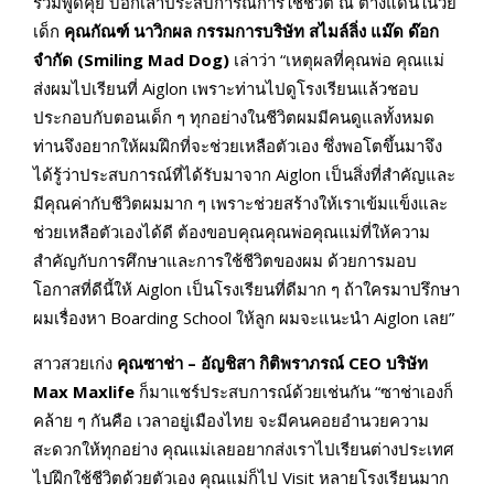
ร่วมพูดคุย บอกเล่าประสบการณ์การใช้ชีวิต ณ ต่างแดนในวัย
เด็ก
คุณกัณฑ์ นาวิกผล กรรมการบริษัท สไมล์ลิ่ง แม๊ด ด๊อก
จำกัด (Smiling Mad Dog)
เล่าว่า “เหตุผลที่คุณพ่อ คุณแม่
ส่งผมไปเรียนที่ Aiglon เพราะท่านไปดูโรงเรียนแล้วชอบ
ประกอบกับตอนเด็ก ๆ ทุกอย่างในชีวิตผมมีคนดูแลทั้งหมด
ท่านจึงอยากให้ผมฝึกที่จะช่วยเหลือตัวเอง ซึ่งพอโตขึ้นมาจึง
ได้รู้ว่าประสบการณ์ที่ได้รับมาจาก Aiglon เป็นสิ่งที่สำคัญและ
มีคุณค่ากับชีวิตผมมาก ๆ เพราะช่วยสร้างให้เราเข้มแข็งและ
ช่วยเหลือตัวเองได้ดี ต้องขอบคุณคุณพ่อคุณแม่ที่ให้ความ
สำคัญกับการศึกษาและการใช้ชีวิตของผม ด้วยการมอบ
โอกาสที่ดีนี้ให้ Aiglon เป็นโรงเรียนที่ดีมาก ๆ ถ้าใครมาปรึกษา
ผมเรื่องหา Boarding School ให้ลูก ผมจะแนะนำ Aiglon เลย”
สาวสวยเก่ง
คุณซาช่า – อัญชิสา กิติพราภรณ์ CEO บริษัท
Max Maxlife
ก็มาแชร์ประสบการณ์ด้วยเช่นกัน “ซาช่าเองก็
คล้าย ๆ กันคือ เวลาอยู่เมืองไทย จะมีคนคอยอำนวยความ
สะดวกให้ทุกอย่าง คุณแม่เลยอยากส่งเราไปเรียนต่างประเทศ
ไปฝึกใช้ชีวิตด้วยตัวเอง คุณแม่ก็ไป Visit หลายโรงเรียนมาก