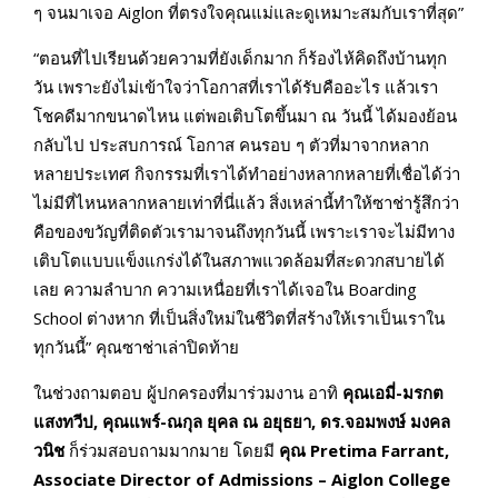
ๆ จนมาเจอ Aiglon ที่ตรงใจคุณแม่และดูเหมาะสมกับเราที่สุด”
“ตอนที่ไปเรียนด้วยความที่ยังเด็กมาก ก็ร้องไห้คิดถึงบ้านทุก
วัน เพราะยังไม่เข้าใจว่าโอกาสที่เราได้รับคืออะไร แล้วเรา
โชคดีมากขนาดไหน แต่พอเติบโตขึ้นมา ณ วันนี้ ได้มองย้อน
กลับไป ประสบการณ์ โอกาส คนรอบ ๆ ตัวที่มาจากหลาก
หลายประเทศ กิจกรรมที่เราได้ทำอย่างหลากหลายที่เชื่อได้ว่า
ไม่มีที่ไหนหลากหลายเท่าที่นี่แล้ว สิ่งเหล่านี้ทำให้ซาช่ารู้สึกว่า
คือของขวัญที่ติดตัวเรามาจนถึงทุกวันนี้ เพราะเราจะไม่มีทาง
เติบโตแบบแข็งแกร่งได้ในสภาพแวดล้อมที่สะดวกสบายได้
เลย ความลำบาก ความเหนื่อยที่เราได้เจอใน Boarding
School ต่างหาก ที่เป็นสิ่งใหม่ในชีวิตที่สร้างให้เราเป็นเราใน
ทุกวันนี้” คุณซาช่าเล่าปิดท้าย
ในช่วงถามตอบ ผู้ปกครองที่มาร่วมงาน อาทิ
คุณเอมี่-มรกต
แสงทวีป, คุณแพร์-ณกุล ยุคล ณ อยุธยา, ดร.จอมพงษ์ มงคล
วนิช
ก็ร่วมสอบถามมากมาย โดยมี
คุณ Pretima Farrant,
Associate Director of Admissions – Aiglon College