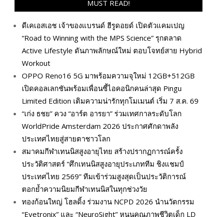
MUST READ!
ดีเคเอสเอช เจ้าของแบรนด์ ฮีรูดอยด์ เปิดตัวแคมเปญ
“Road to Winning with the MPS Science” รุกตลาด
Active Lifestyle ดันภาพลักษณ์ใหม่ ตอบโจทย์สาย Hybrid
Workout
OPPO Reno16 5G มาพร้อมความจุใหม่ 12GB+512GB
เปิดคอลเลกชันพร้อมเพื่อนซี้ไอคอนิกคนล่าสุด Pingu
Limited Edition เติมความน่ารักทุกโมเมนต์ เริ่ม 7 ส.ค. 69
“เก่ง ธชย” ควง “อาร์ต อารยา” ร่วมเทศกาลระดับโลก
WorldPride Amsterdam 2026 ประกาศศักดาพลัง
ประเทศไทยสู่สายตาชาวโลก
สมาคมกีฬาเทนนิสสูงอายุไทย สร้างปรากฏการณ์ครั้ง
ประวัติศาสตร์ “ศึกเทนนิสสูงอายุประเภททีม ชิงแชมป์
ประเทศไทย 2569” ทีมเข้าร่วมสูงสุดเป็นประวัติการณ์
ตอกย้ำความนิยมกีฬาเทนนิสในทุกช่วงวัย
ทองก้อนใหญ่ โฮลดิ้ง ร่วมงาน NCPD 2026 นำนวัตกรรม
“Eyetronix” และ “NeuroSight” หนุนคุณภาพชีวิตเด็ก LD