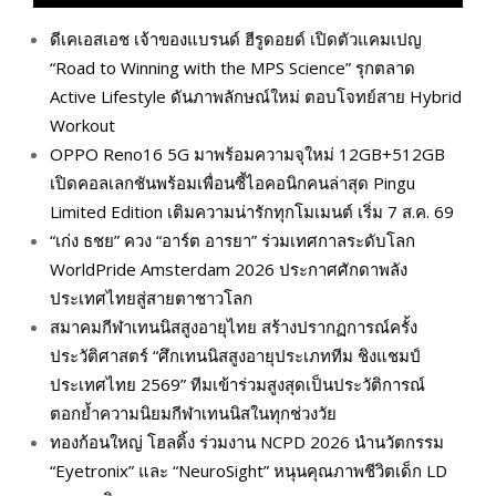
ดีเคเอสเอช เจ้าของแบรนด์ ฮีรูดอยด์ เปิดตัวแคมเปญ
“Road to Winning with the MPS Science” รุกตลาด
Active Lifestyle ดันภาพลักษณ์ใหม่ ตอบโจทย์สาย Hybrid
Workout
OPPO Reno16 5G มาพร้อมความจุใหม่ 12GB+512GB
เปิดคอลเลกชันพร้อมเพื่อนซี้ไอคอนิกคนล่าสุด Pingu
Limited Edition เติมความน่ารักทุกโมเมนต์ เริ่ม 7 ส.ค. 69
“เก่ง ธชย” ควง “อาร์ต อารยา” ร่วมเทศกาลระดับโลก
WorldPride Amsterdam 2026 ประกาศศักดาพลัง
ประเทศไทยสู่สายตาชาวโลก
สมาคมกีฬาเทนนิสสูงอายุไทย สร้างปรากฏการณ์ครั้ง
ประวัติศาสตร์ “ศึกเทนนิสสูงอายุประเภททีม ชิงแชมป์
ประเทศไทย 2569” ทีมเข้าร่วมสูงสุดเป็นประวัติการณ์
ตอกย้ำความนิยมกีฬาเทนนิสในทุกช่วงวัย
ทองก้อนใหญ่ โฮลดิ้ง ร่วมงาน NCPD 2026 นำนวัตกรรม
“Eyetronix” และ “NeuroSight” หนุนคุณภาพชีวิตเด็ก LD