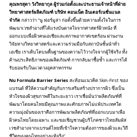
คุณพรสุดา วังวิทยากุล ผู้ร่วมก่อตั้งและประธานเจ้าหน้าที่ฝ่าย
วิทยาศาสตร์ผลิตภัณฑ์ บริษัท คอนเน็ต อินเตอร์เนชั่นแนล
จำกัด
กล่าวว่า “นู ฟอร์มูล่า ก่อตั้งขึ้นด้วยความตั้งใจในการ
พัฒนาเวชสำอางที่ได้แรงบันดาลใจจากศาสตร์ผิวหนัง ที่
ออกแบบเพื่อผิวคนเอเชียและสภาพอากาศเขตร้อน ผ่านงาน
วิจัยทางวิทยาศาสตร์และความร่วมมือกับสถาบันชั้นนำทั่ว
เอเชีย เราเติบโตบนพื้นฐานของความไว้วางใจจากผู้ใช้จริง ทั้ง
ด้านประสิทธิภาพของผลิตภัณฑ์ การกลับมาซื้อซ้ำ และการได้
รับยอมรับในแวดวงอุตสาหกรรม
Nu Formula Barrier Series
สะท้อนแนวคิด Skin-First ของ
แบรนด์ ที่ให้ความสำคัญกับการเสริมสร้างปราการผิว ซึ่งเป็น
หัวใจของผิวสุขภาพดีในระยะยาว เราเชื่อมั่นว่าผลิตภัณฑ์ที่
พัฒนาโดยคนไทยมีคุณภาพและศักยภาพไม่แพ้ประเทศใด
ความมุ่งมั่นของเราคือการพัฒนาผลิตภัณฑ์ที่ออกแบบมาเพื่อ
ผิวคนไทยโดยเฉพาะ และขอเชิญชวนผู้บริโภคชาวไทยสัมผัส
เวชสำอางจากแบรนด์ไทยที่เข้าใจความต้องการของผิวและวิถี
ชีวิตของคนไทยอย่างแท้จริง”