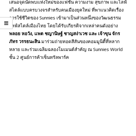
เสนอจุดนัดพบแห่งใหม่ของแฟชั่น ความงาม สุขภาพ และไลฟ์
สไตล์แบบครบวงจรสำหรับคนเมืองยุคใหม่ ที่พาแนวคิดเรื่อง
การใช้ชีวิตของ Sunnies เข้ามาเป็นส่วนหนึ่งของวัฒนธรรม
ไลฟ์สไตล์เมืองไทย โดยได้รับเกียรติจากเหล่าคนดังอย่าง
พลอย หอวัง, แพต ชญานิษฐ์ ชาญสง่าเวช และ เจ้าขุน จักร
ภัทร วรรธนะสิน
มาร่วมถ่ายทอดสีสันของคอมมูนิตี้ที่หลาก
หลาย และร่วมเฉลิมฉลองโมเมนต์สำคัญ ณ Sunnies World
ชั้น 2 ศูนย์การค้าเซ็นทรัลพาร์ค