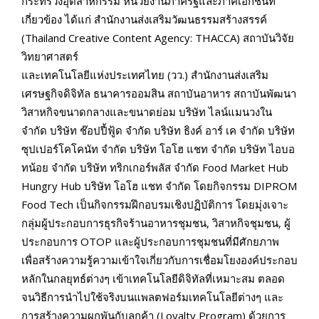
กระทรวงอุตสาหกรรม หน่วยงานภาครัฐและภาคเอกชนที่
เกี่ยวข้อง ได้แก่ สำนักงานส่งเสริมวัฒนธรรมสร้างสรรค์
(Thailand Creative Content Agency: THACCA) สถาบันวิจัย
วิทยาศาสตร์
และเทคโนโลยีแห่งประเทศไทย (วว.) สำนักงานส่งเสริม
เศรษฐกิจดิจิทัล ธนาคารออมสิน สถาบันอาหาร สถาบันพัฒนา
วิสาหกิจขนาดกลางและขนาดย่อม บริษัท ไลน์แมนวงใน
จำกัด บริษัท ช๊อปปี้ฟู้ด จำกัด บริษัท ธิงค์ อาร์ เค จำกัด บริษัท
ซุปเปอร์โคโคนัท จำกัด บริษัท โอโฮ แชท จำกัด บริษัท ไอบอ
ทน้อย จำกัด บริษัท ทริกเกอร์พลัส จำกัด Food Market Hub
Hungry Hub บริษัท โอโฮ แชท จำกัด โดยกิจกรรม DIPROM
Food Tech เป็นกิจกรรมฝึกอบรมเชิงปฏิบัติการ โดยมุ่งเจาะ
กลุ่มผู้ประกอบการธุรกิจร้านอาหารชุมชน, วิสาหกิจชุมชน, ผู้
ประกอบการ OTOP และผู้ประกอบการชุมชนที่มีศักยภาพ
เพื่อสร้างความรู้ความเข้าใจเกี่ยวกับการเชื่อมโยงองค์ประกอบ
หลักในกลยุทธ์ต่างๆ เข้าเทคโนโลยีดิจิทัลที่เหมาะสม ตลอด
จนวิธีการนำไปใช้จริงบนแพลตฟอร์มเทคโนโลยีต่างๆ และ
การสร้างความผูกพันกับลูกค้า (Loyalty Program) ด้วยการ