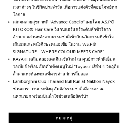
เวลาต่างๆ ในชีวิตประจำวัน เพื่อการแต่งตัวที่ตอบโจทย์ทุก
โอกาส
เสกผมสวยสุขภาพดี “Advance Cabello” เผยโฉม A.S.P®
KITOKO® Hair Care วีแกนแฮร์แคร์ระดับลักชัวรีจาก
อังกฤษ ผสานพลังจากธรรมชาติเข้ากับนวัตกรรมที่เข้าใจ
เส้นผมและหนังศีรษะคนเอเชีย ในงาน “A.S.P®
SIGNATURE – WHERE COLOUR MEETS CARE”
KAYAKI เฉลิมฉลองเดสติเนชันใหม่ ณ ศูนย์การค้าดิเอ็มค
วอเทียร์ พร้อมเปิดตัวเซ็ตเมนูใหม่ ‘Toyosu’ เสิร์ฟ 4 วัตถุดิบ
ล้ำค่าแห่งท้องทะเลที่ควรค่าแก่การลิ้มลอง
Lamborghini Club Thailand Bull Run at Nakhon Nayok
ชวนคาราวานกระทิงดุ สัมผัสธรรมชาติเมืองรอง ณ
นครนายก พร้อมปันน้ำใจช่วยเหลือสัตว์ป่า
หมวดหมู่