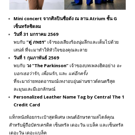
Mini concert จากศิลปินชื่อดัง ณ ลาน Atrium ชั้น G
เซ็นทรัลชิดลม
วันที่
31 มกราคม 2569
พบกับ
“ตู่ ภพธร”
เจ้าของเสียงร้องนุ่มลึกและเต็มไปด้วย
เสน่ห์ ที่จะมาทำให้หัวใจของคุณละลาย
วันที่
1 กุมภาพันธ์ 2569
พบกับ
วง
“The Parkinson”
เจ้าของบทเพลงฮิตอย่าง
จะ
บอกเธอว่ารัก
,
เพื่อนรัก
, และ
แค่อีกครั้ง
ที่จะมาถ่ายทอดอารมณ์เหงาอบอุ่นผ่านซาวด์ดนตรีสุด
ละมุนและมีเอกลักษณ์
Personalized Leather Name Tag by Central The 1
Credit Card
แท็กหนังห้อยกระเป๋าสุดพิเศษ เพนต์อักษรตามสไตล์คุณ
สำหรับผู้ถือบัตรเครดิต เซ็นทรัล เดอะวัน แบล็ค และเซ็นทรัล
เดอะวัน เดอะแบล็ค