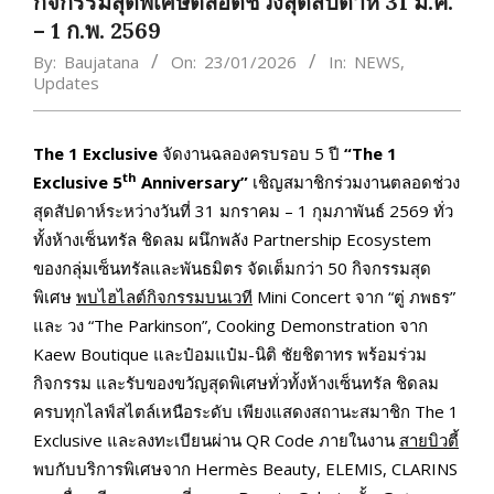
กิจกรรมสุดพิเศษตลอดช่วงสุดสัปดาห์ 31 ม.ค.
– 1 ก.พ. 2569
By:
Baujatana
On:
23/01/2026
In:
NEWS
,
Updates
The 1 Exclusive
จัดงานฉลองครบรอบ 5 ปี
“The 1
th
Exclusive 5
Anniversary”
เชิญสมาชิกร่วมงานตลอดช่วง
สุดสัปดาห์ระหว่างวันที่ 31 มกราคม – 1 กุมภาพันธ์ 2569 ทั่ว
ทั้งห้างเซ็นทรัล ชิดลม ผนึกพลัง Partnership Ecosystem
ของกลุ่มเซ็นทรัลและพันธมิตร จัดเต็มกว่า 50 กิจกรรมสุด
พิเศษ
พบไฮไลต์กิจกรรมบนเวที
Mini Concert จาก “ตู่ ภพธร”
และ วง “The Parkinson”, Cooking Demonstration จาก
Kaew Boutique และป๋อมแป๋ม-นิติ ชัยชิตาทร พร้อมร่วม
กิจกรรม และรับของขวัญสุดพิเศษทั่วทั้งห้างเซ็นทรัล ชิดลม
ครบทุกไลฟ์สไตล์เหนือระดับ เพียงแสดงสถานะสมาชิก The 1
Exclusive และลงทะเบียนผ่าน QR Code ภายในงาน
สายบิวตี้
พบกับบริการพิเศษจาก Hermès Beauty, ELEMIS, CLARINS