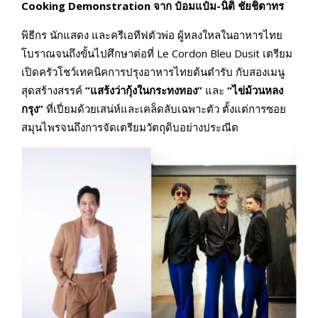
Cooking Demonstration จาก ป๋อมแป๋ม-นิติ ชัยชิตาทร
พิธีกร นักแสดง และครีเอทีฟตัวพ่อ ผู้หลงใหลในอาหารไทย
โบราณจนถึงขั้นไปศึกษาต่อที่ Le Cordon Bleu Dusit เตรียม
เปิดครัวโชว์เทคนิคการปรุงอาหารไทยต้นตำรับ กับสองเมนู
สุดสร้างสรรค์
“แสร้งว่ากุ้งในกระทงทอง”
และ
“ไข่ม้วนหลง
กรุง”
ที่เปี่ยมด้วยเสน่ห์และเคล็ดลับเฉพาะตัว ตั้งแต่การซอย
สมุนไพรจนถึงการจัดเตรียมวัตถุดิบอย่างประณีต