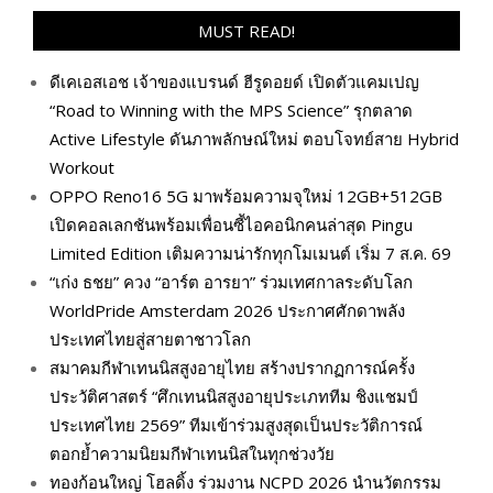
MUST READ!
ดีเคเอสเอช เจ้าของแบรนด์ ฮีรูดอยด์ เปิดตัวแคมเปญ
“Road to Winning with the MPS Science” รุกตลาด
Active Lifestyle ดันภาพลักษณ์ใหม่ ตอบโจทย์สาย Hybrid
Workout
OPPO Reno16 5G มาพร้อมความจุใหม่ 12GB+512GB
เปิดคอลเลกชันพร้อมเพื่อนซี้ไอคอนิกคนล่าสุด Pingu
Limited Edition เติมความน่ารักทุกโมเมนต์ เริ่ม 7 ส.ค. 69
“เก่ง ธชย” ควง “อาร์ต อารยา” ร่วมเทศกาลระดับโลก
WorldPride Amsterdam 2026 ประกาศศักดาพลัง
ประเทศไทยสู่สายตาชาวโลก
สมาคมกีฬาเทนนิสสูงอายุไทย สร้างปรากฏการณ์ครั้ง
ประวัติศาสตร์ “ศึกเทนนิสสูงอายุประเภททีม ชิงแชมป์
ประเทศไทย 2569” ทีมเข้าร่วมสูงสุดเป็นประวัติการณ์
ตอกย้ำความนิยมกีฬาเทนนิสในทุกช่วงวัย
ทองก้อนใหญ่ โฮลดิ้ง ร่วมงาน NCPD 2026 นำนวัตกรรม