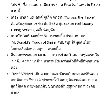
โปร ซี” ซื้อ 1 แถม 1 เพียง 49 บาท ที่เซเว่น อีเลฟเว่น ถึง 23
ส.ค. นี้
เดอะ นาคา ไอแลนด์ ภูเก็ต จัดงาน “Across the Table”
ต้อนรับสุดยอดเชฟระดับมิชลิน สู่ประสบการณ์ Luxury
Dining Series สุดเอ็กซ์คลูซีฟ
แมคโดนัลด์ ตอกย้ำพลังแห่งรอยยิ้ม ผ่านแคมเปญ
‘McDonald’s Touch of Smile’ สนับสนุนให้ทุกคนได้มี
โอกาสสัมผัสความสุขผ่านรอยยิ้ม
สิ้นสุดการรอคอย MONO Original เผยโฉมภาพชุดแรก ใน
“นาคี๓ ครุฑา นาคี” มหากาพย์สงครามศักดิ์สิทธิ์ที่ทุกคนรอ
คอย
‘RAKSAPHAN’ เปิดฉากคอลเลกชันระดับมาสเตอร์พีซคอล
เลกชันแรก รังสรรค์ “ผ้าลายน้ำไหล” สู่ชิ้นงานศิลปะสะสม
สุดลิมิเต็ด ถ่ายทอดภูมิปัญญาท้องถิ่นสู่สุนทรียภาพระดับ
สากล