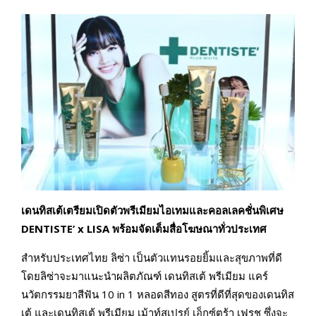
เดนทิสเต้เตรียมเปิดตัว
พรีเมียมไอเทมและคอลเลคชั่นพิเศษ
DENTISTE’ x LISA พร้อม
จัดเต็มสื่อโฆษณาทั่วประเทศ
สำหรับประเทศไทย ลิซ่า เป็นตัวแทนรอยยิ้มและสุขภาพที่ดี
โดยลิซ่าจะมาแนะนำผลิตภัณฑ์ เดนทิสเต้ พรีเมียม แคร์
นวัตกรรมยาสีฟัน 10 in 1 หลอดสีทอง สูตรที่ดีที่สุดของเดนทิส
เต้ และเดนทิสเต้ พรีเมียม เม้าท์สเปรย์ เอ็กซ์ตร้า เฟรช ซึ่งจะ