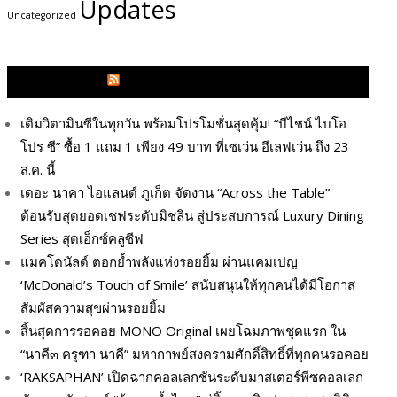
Updates
Uncategorized
GLITZMAGAZINES.COM
เติมวิตามินซีในทุกวัน พร้อมโปรโมชั่นสุดคุ้ม! “บีไชน์ ไบโอ
โปร ซี” ซื้อ 1 แถม 1 เพียง 49 บาท ที่เซเว่น อีเลฟเว่น ถึง 23
ส.ค. นี้
เดอะ นาคา ไอแลนด์ ภูเก็ต จัดงาน “Across the Table”
ต้อนรับสุดยอดเชฟระดับมิชลิน สู่ประสบการณ์ Luxury Dining
Series สุดเอ็กซ์คลูซีฟ
แมคโดนัลด์ ตอกย้ำพลังแห่งรอยยิ้ม ผ่านแคมเปญ
‘McDonald’s Touch of Smile’ สนับสนุนให้ทุกคนได้มีโอกาส
สัมผัสความสุขผ่านรอยยิ้ม
สิ้นสุดการรอคอย MONO Original เผยโฉมภาพชุดแรก ใน
“นาคี๓ ครุฑา นาคี” มหากาพย์สงครามศักดิ์สิทธิ์ที่ทุกคนรอคอย
‘RAKSAPHAN’ เปิดฉากคอลเลกชันระดับมาสเตอร์พีซคอลเลก