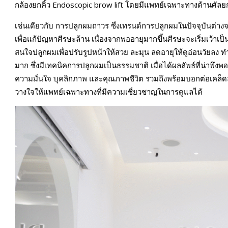
กล้องยกคิ้ว Endoscopic brow lift โดยมีแพทย์เฉพาะทางด้านศัลย
เช่นเดียวกับ การปลูกผมถาวร ซึ่งเทรนด์การปลูกผมในปัจจุบันต่างจา
เพื่อแก้ปัญหาศีรษะล้าน เนื่องจากพออายุมากขึ้นศีรษะจะเริ่มเว้าเป
สนใจปลูกผมเพื่อปรับรูปหน้าให้สวย ละมุน ลดอายุให้ดูอ่อนวัยลง ท
มาก ซึ่งมีเทคนิคการปลูกผมเป็นธรรมชาติ เมื่อได้ผลลัพธ์ที่น่าพึง
ความมั่นใจ บุคลิกภาพ และคุณภาพชีวิต รวมถึงพร้อมบอกต่อเคล็ดล
วางใจให้แพทย์เฉพาะทางที่มีความเชี่ยวชาญในการดูแลได้