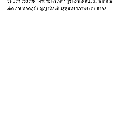
ชันแรก รังสรรค์ “ผ้าลายน้ำไหล” สู่ชิ้นงานศิลปะสะสมสุดลิมิ
เต็ด ถ่ายทอดภูมิปัญญาท้องถิ่นสู่สุนทรียภาพระดับสากล