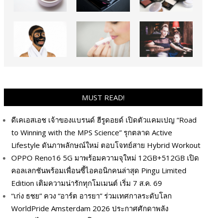
MUST READ!
ดีเคเอสเอช เจ้าของแบรนด์ ฮีรูดอยด์ เปิดตัวแคมเปญ “Road
to Winning with the MPS Science” รุกตลาด Active
Lifestyle ดันภาพลักษณ์ใหม่ ตอบโจทย์สาย Hybrid Workout
OPPO Reno16 5G มาพร้อมความจุใหม่ 12GB+512GB เปิด
คอลเลกชันพร้อมเพื่อนซี้ไอคอนิกคนล่าสุด Pingu Limited
Edition เติมความน่ารักทุกโมเมนต์ เริ่ม 7 ส.ค. 69
“เก่ง ธชย” ควง “อาร์ต อารยา” ร่วมเทศกาลระดับโลก
WorldPride Amsterdam 2026 ประกาศศักดาพลัง