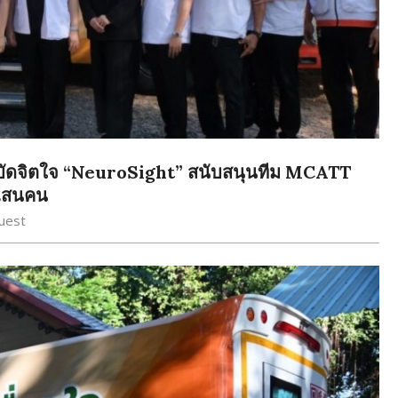
ำบัดจิตใจ “NeuroSight” สนับสนุนทีม MCATT
 แสนคน
uest