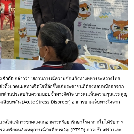
ง
จำกัด
กล่าวว่า “สถานการณ์ความขัดแย้งทางทหารระหว่างไทย
ังทิ้งบาดแผลทางจิตใจที่ลึกซึ้งแก่ประชาชนที่ต้องหลบหนีออกจาก
ย์อพยพล้วนประสบกับความบอบช้ำทางจิตใจ บางคนเห็นความรุนแรง สูญ
ครียดเฉียบพลัน (Acute Stress Disorder) อาการบาดเจ็บทางใจจาก
นแรงไม่แพ้การขาดแคลนอาหารหรือยารักษาโรค หากไม่ได้รับการ
โรคเครียดหลังเหตุการณ์สะเทือนขวัญ (PTSD) ภาวะซึมเศร้า และ