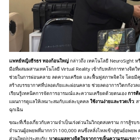
แพทย์หญิงธีรธร ทองก้อนใหญ่
กล่าวถึง เทคโนโลยี NeuroSight หร
มือที่ผสมผสานเทคโนโลยี Virtual Reality เข้ากับหลักการทางจิตว
ช่วยในการผ่อนคลาย ลดความเครียด และฟื้นฟูสภาพจิตใจ โดยมีคุ
สร้างบรรยากาศที่ปลอดภัยและผ่อนคลาย ช่วยลดอาการวิตกกังวล
เรียนรู้เทคนิคการจัดการอารมณ์และความเครียดด้วยตนเอง
การต
แผนการดูแลให้เหมาะสมกับแต่ละบุคคล
ใช้งานง่ายและรวดเร็ว
: 
ฉุกเฉิน
ขณะที่เรื่องเกี่ยวกับความจำเป็นเร่งด่วนในวิกฤตสงคราม การสู้ร
จำนวนผู้อพยพที่มากกว่า 100,000 คนซึ่งหลั่งไหลเข้าสู่ศูนย์อพยพ
ส่วนใหญ่ประสบกับ:
บาดแผลทางจิตใจจากการเห็นความรุนแรง
การ