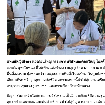
แพทย์หญิงธีรธร
ทองก้อนใหญ่ กรรมการบริษัททองก้อนใหญ่ โฮลดิ้
และกัมพูชาในขณะนี้ไม่เพียงแต่สร้างความสูญเสียทางกายภาพ แต่ย
พื้นที่สงคราม ผู้อพยพกว่า 100,000 คนที่หลั่งไหลเข้ามาในศูน
เสียคนที่รัก หรือถูกคุกคามต่อชีวิต สภาวะเหล่านี้นำไปสู่ความเ
เหตุการณ์รุนแรง (Trauma) และความวิตกกังวลที่รุนแรง
ปัญหาสุขภาพจิตในสถานการณ์สงครามเป็นวิกฤตเงียบที่มีความรุ
ดูแลอย่างเหมาะสมและทันท่วงที อาจนำไปสู่ปัญหาระยะยาว เช่น 