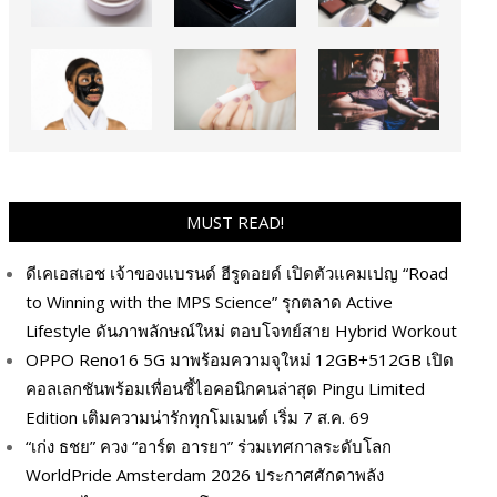
MUST READ!
ดีเคเอสเอช เจ้าของแบรนด์ ฮีรูดอยด์ เปิดตัวแคมเปญ “Road
to Winning with the MPS Science” รุกตลาด Active
Lifestyle ดันภาพลักษณ์ใหม่ ตอบโจทย์สาย Hybrid Workout
OPPO Reno16 5G มาพร้อมความจุใหม่ 12GB+512GB เปิด
คอลเลกชันพร้อมเพื่อนซี้ไอคอนิกคนล่าสุด Pingu Limited
Edition เติมความน่ารักทุกโมเมนต์ เริ่ม 7 ส.ค. 69
“เก่ง ธชย” ควง “อาร์ต อารยา” ร่วมเทศกาลระดับโลก
WorldPride Amsterdam 2026 ประกาศศักดาพลัง