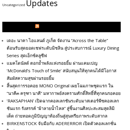
Updates
Uncategorized
GLITZMAGAZINES.COM
เดอะ นาคา ไอแลนด์ ภูเก็ต จัดงาน “Across the Table”
ต้อนรับสุดยอดเชฟระดับมิชลิน สู่ประสบการณ์ Luxury Dining
Series สุดเอ็กซ์คลูซีฟ
แมคโดนัลด์ ตอกย้ำพลังแห่งรอยยิ้ม ผ่านแคมเปญ
‘McDonald’s Touch of Smile’ สนับสนุนให้ทุกคนได้มีโอกาส
สัมผัสความสุขผ่านรอยยิ้ม
สิ้นสุดการรอคอย MONO Original เผยโฉมภาพชุดแรก ใน
“นาคี๓ ครุฑา นาคี” มหากาพย์สงครามศักดิ์สิทธิ์ที่ทุกคนรอคอย
‘RAKSAPHAN’ เปิดฉากคอลเลกชันระดับมาสเตอร์พีซคอลเลก
ชันแรก รังสรรค์ “ผ้าลายน้ำไหล” สู่ชิ้นงานศิลปะสะสมสุดลิมิ
เต็ด ถ่ายทอดภูมิปัญญาท้องถิ่นสู่สุนทรียภาพระดับสากล
BIRKENSTOCK จับมือกับ ADERERROR เปิดตัวคอลเลกชั่น