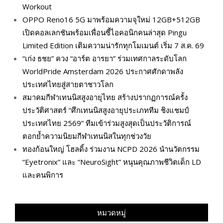
Workout
OPPO Reno16 5G มาพร้อมความจุใหม่ 12GB+512GB
เปิดคอลเลกชันพร้อมเพื่อนซี้ไอคอนิกคนล่าสุด Pingu
Limited Edition เติมความน่ารักทุกโมเมนต์ เริ่ม 7 ส.ค. 69
“เก่ง ธชย” ควง “อาร์ต อารยา” ร่วมเทศกาลระดับโลก
WorldPride Amsterdam 2026 ประกาศศักดาพลัง
ประเทศไทยสู่สายตาชาวโลก
สมาคมกีฬาเทนนิสสูงอายุไทย สร้างปรากฏการณ์ครั้ง
ประวัติศาสตร์ “ศึกเทนนิสสูงอายุประเภททีม ชิงแชมป์
ประเทศไทย 2569” ทีมเข้าร่วมสูงสุดเป็นประวัติการณ์
ตอกย้ำความนิยมกีฬาเทนนิสในทุกช่วงวัย
ทองก้อนใหญ่ โฮลดิ้ง ร่วมงาน NCPD 2026 นำนวัตกรรม
“Eyetronix” และ “NeuroSight” หนุนคุณภาพชีวิตเด็ก LD
และคนพิการ
หมวดหมู่