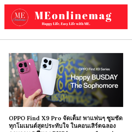
Skip
to
content
MEONLINEMAG.COM
Primary
Navigation
Menu
OPPO Find X9 Pro จัดเต็ม! พาแฟนๆ ซูมชัด
ทุกโมเมนต์สุดประทับใจ ในคอนเสิร์ตฉลอง