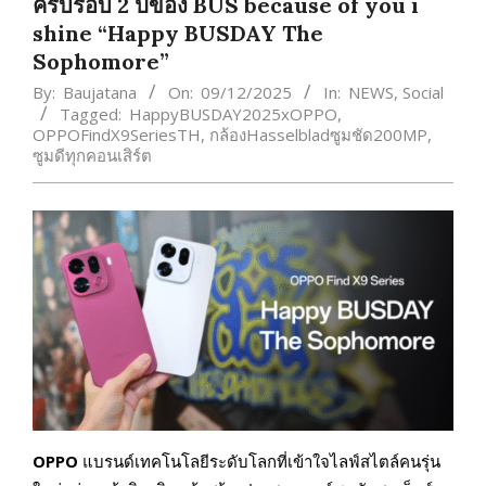
ครบรอบ 2 ปีของ BUS because of you i
shine “Happy BUSDAY The
Sophomore”
By:
Baujatana
On:
09/12/2025
In:
NEWS
,
Social
Tagged:
HappyBUSDAY2025xOPPO
,
OPPOFindX9SeriesTH
,
กล้องHasselbladซูมชัด200MP
,
ซูมดีทุกคอนเสิร์ต
OPPO
แบรนด์เทคโนโลยีระดับโลกที่เข้าใจไลฟ์สไตล์คนรุ่น