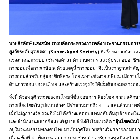
นายธีรลักษ์ แสงสนิท รองปลัดกระทรวงการคลัง ประธานกรรมการ
สูงวัยระดับสุดยอด” (
Super-Aged Society)
ที่สร้างความกังวล
แรงงานนอกระบบ เช่น พ่อค้าแม่ค้า เกษตรกร และผู้ประกอบอาชีพอิ
การออมเพื่อการเกษียณ ด้วยเหตุนี้ “การออม” จึงเป็นรากฐานสำคัญขอ
การออมสำหรับกลุ่มอาชีพอิสระ โดยเฉพาะช่วงวัยเกษียณ เมื่อรายได้ล
ด้านการออมของคนไทย และสร้างแรงจูงใจให้เริ่มต้นออมอย่างต่อเน
ทั้งนี้ ด้วยพฤติกรรมของคนไทยที่ชื่นชอบการเสี่ยงโชค จากผลศึกษ
การเสี่ยงโชคในรูปแบบต่างๆ มีจำนวนมากถึง 4 – 5 แสนล้านบาทต่อปี 
เมื่อไม่ถูกรางวัล รวมถึงไม่ได้สร้างผลตอบแทนกลับคืนสู่เจ้าของเง
และสำนักงานสลากกินแบ่งรัฐบาล จึงได้ริเริ่มแนวคิด
“ลุ้นโชคเงิน
อยู่ในวัฒนธรรมของคนไทยมาเป็นกุศโลบายสร้างวินัยการออมอย่างย
เดือน ข้อที่ 4 ‘เพิ่มการออมภาคประชาชน’ ของรัฐบาลชุดปัจจุบัน ผ