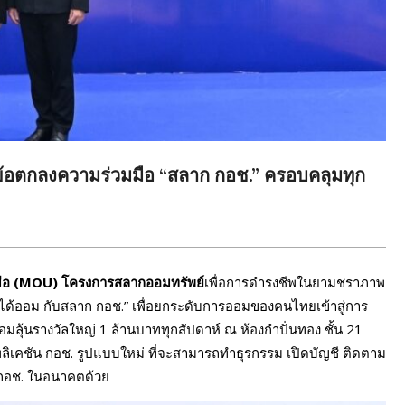
ข้อตกลงความร่วมมือ “สลาก กอช.” ครอบคลุมทุก
มือ (MOU) โครงการสลากออมทรัพย์
เพื่อการดำรงชีพในยามชราภาพ
ุขได้ออม กับสลาก กอช.” เพื่อยกระดับการออมของคนไทยเข้าสู่การ
ร้อมลุ้นรางวัลใหญ่ 1 ล้านบาททุกสัปดาห์ ณ ห้องกำปั่นทอง ชั้น 21
ิเคชัน กอช. รูปแบบใหม่ ที่จะสามารถทำธุรกรรม เปิดบัญชี ติดตาม
 กอช. ในอนาคตด้วย