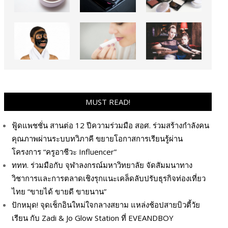
MUST READ!
ฟู้ดแพชชั่น สานต่อ 12 ปีความร่วมมือ สอศ. ร่วมสร้างกำลังคน
คุณภาพผ่านระบบทวิภาคี ขยายโอกาสการเรียนรู้ผ่าน
โครงการ “ครูอาชีวะ Influencer”
ททท. ร่วมมือกับ จุฬาลงกรณ์มหาวิทยาลัย จัดสัมมนาทาง
วิชาการและการตลาดเชิงรุกแนะเคล็ดลับปรับธุรกิจท่องเที่ยว
ไทย “ขายได้ ขายดี ขายนาน”
ปักหมุด! จุดเช็กอินใหม่ใจกลางสยาม แหล่งช้อปสายบิวตี้วัย
เรียน กับ Zadi & Jo Glow Station ที่ EVEANDBOY