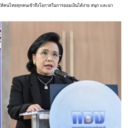
อให้คนไทยทุกคนเข้าถึงโอกาสในการออมเงินได้ง่าย สนุก และน่า