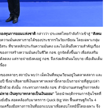
กองทุนการออมแห่งชาติ
กล่าวว่า ประเทศไทยกำลังก้าวเข้าสู่
“สังคม
ต่อความมั่นคงทางรายได้ของประชากรในวัยเกษียณ โดยเฉพาะกลุ่ม
สระ ที่ขาดหลักประกันความมั่นคง และไม่เห็นถึงความสำคัญเรื่อง
งการสร้างความมั่นคงในชีวิต กอช. ถูกจัดตั้งขึ้นมา เพื่อส่งเสริม
ดลง แต่รายจ่ายยังคงอยู่ กอช. จึงเร่งผลักดันนโยบาย เพื่อเติมเต็ม
ื่อง
าของหลายๆ สถาบัน พบว่า เม็ดเงินที่หมุนเวียนอยู่ในตลาดสลาก และ
ซึ่งน่าเสียดายที่เงินมหาศาลเหล่านี้กลายเป็นรายจ่ายที่สูญเปล่า
ินอีกด้วย ดังนั้น กระทรวงการคลัง กอช. สำนักงานเศรษฐกิจการคลัง
ไม่หาย เงินทุกบาทกลายเป็นเงินออม”
โดยนำพฤติกรรมการลุ้นโชคที่
ั่งยืน สอดคล้องกับมาตรการ Quick Big Win ฟื้นเศรษฐกิจใน 4
่านเครื่องมือทางการเงินที่ออกแบบมาเพื่อตอบโจทย์นี้โดยเฉพาะ จึง