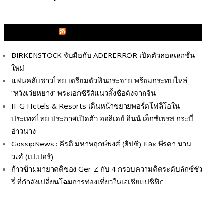
GLITZMAGAZINES.COM
BIRKENSTOCK จับมือกับ ADERERROR เปิดตัวคอลเลกชั่น
ใหม่
แฟนคลับชาวไทย เตรียมตัวฟินกระจาย พร้อมกระทบไหล่
“หวังเว่ยหยาง” พระเอกซีรีส์แนวตั้งชื่อดังจากจีน
IHG Hotels & Resorts เดินหน้าขยายพอร์ตโฟลิโอใน
ประเทศไทย ประกาศเปิดตัว ฮอลิเดย์ อินน์ เอ็กซ์เพรส กระบี่
อ่าวนาง
GossipNews : คีรติ มหาพฤกษ์พงศ์ (ยิปซี) และ พีรดา นาม
วงศ์ (เปเปอร์)
ก้าวข้ามมายาคติของ Gen Z กับ 4 กรอบความคิดระดับลักซ์ชัว
รี่ ที่กำลังเปลี่ยนโฉมการท่องเที่ยวในเอเชียแปซิฟิก