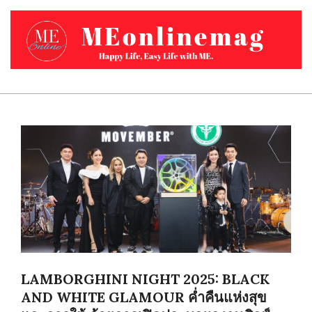
Skip
to
content
MEONLINEMAG.COM
Primary
Navigation
Menu
LAMBORGHINI NIGHT 2025: BLACK
AND WHITE GLAMOUR ค่ำคืนแห่งสุข