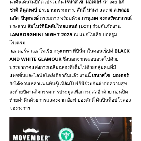
น่าตื่นเต้นในปีถัดไปร่วมกัน
เรนาสโซ มอเตอร์
นำโดย
อภิ
ชาติ ลีนุตพงษ์
ประธานกรรมการ,
ศักดิ์ นานา
และ
ม.ล.พลอย
นภัส ลีนุตพงษ์
กรรมการ พร้อมด้วย
ภานุเมศ จงกลรัตนาภรณ์
ประธาน
ลัมโบร์กินีคลับไทยแลนด์
(
LCT
)
ร่วมกันจัดงาน
LAMBORGHINI NIGHT 2025
ณ แมกโนเลีย บอลรูม
โรงแรม
วอลดอร์ฟ แอสโทเรีย กรุงเทพฯ ที่ปีนี้มาในคอนเซ็ปต์
BLACK
AND WHITE GLAMOUR
ซึ่งนอกจากจะอบอวลไปด้วย
บรรยากาศแห่งการเฉลิมฉลองที่เต็มไปด้วยกลุ่มคนที่มี
แพชชั่นและไลฟ์สไตล์เดียวกันแล้ว งานนี้
เรนาสโซ มอเตอร์
ยังได้ชวนเหล่าแฟนพันธุ์แท้ลัมโบร์กินีร่วมกันส่งต่อความสุข
ส่งท้ายปีผ่านกิจกรรมการประมูลเพื่อการกุศลอีกด้วย ก่อนปิด
ท้ายค่ำคืนด้วยการแสดงจาก อ๊อฟ ปองศักดิ์ ศิลปินท็อปโวคอล
ของวงการ