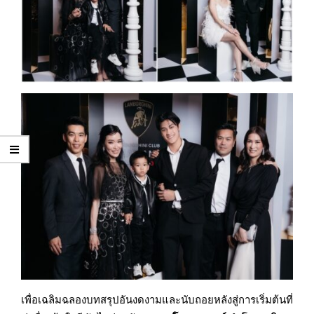
เพื่อเฉลิมฉลองบทสรุปอันงดงามและนับถอยหลังสู่การเริ่มต้นที่