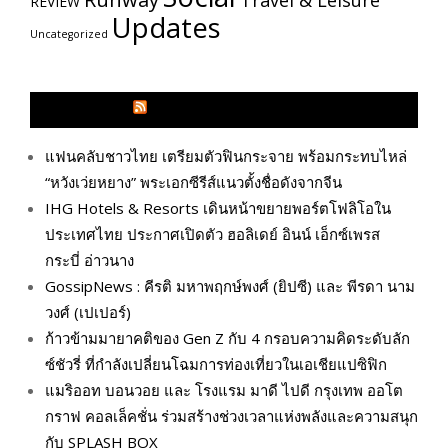
Travel & Leisure
REVIEW
Updates
Uncategorized
GLITZMAGAZINES.COM
แฟนคลับชาวไทย เตรียมตัวฟินกระจาย พร้อมกระทบไหล่
“หวังเว่ยหยาง” พระเอกซีรีส์แนวตั้งชื่อดังจากจีน
IHG Hotels & Resorts เดินหน้าขยายพอร์ตโฟลิโอใน
ประเทศไทย ประกาศเปิดตัว ฮอลิเดย์ อินน์ เอ็กซ์เพรส
กระบี่ อ่าวนาง
GossipNews : คีรติ มหาพฤกษ์พงศ์ (ยิปซี) และ พีรดา นาม
วงศ์ (เปเปอร์)
ก้าวข้ามมายาคติของ Gen Z กับ 4 กรอบความคิดระดับลัก
ซ์ชัวรี่ ที่กำลังเปลี่ยนโฉมการท่องเที่ยวในเอเชียแปซิฟิก
แมริออท บอนวอย และ โรงแรม มาดี ไปดี กรุงเทพ ออโต
กราฟ คอลเล็คชั่น ร่วมสร้างช่วงเวลาแห่งพลังและความสนุก
กับ SPLASH BOX