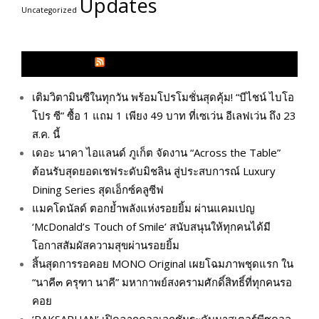
Updates
Uncategorized
GLITZMAGAZINES.COM
เติมวิตามินซีในทุกวัน พร้อมโปรโมชั่นสุดคุ้ม! “บีไชน์ ไบโอ
โปร ซี” ซื้อ 1 แถม 1 เพียง 49 บาท ที่เซเว่น อีเลฟเว่น ถึง 23
ส.ค. นี้
เดอะ นาคา ไอแลนด์ ภูเก็ต จัดงาน “Across the Table”
ต้อนรับสุดยอดเชฟระดับมิชลิน สู่ประสบการณ์ Luxury
Dining Series สุดเอ็กซ์คลูซีฟ
แมคโดนัลด์ ตอกย้ำพลังแห่งรอยยิ้ม ผ่านแคมเปญ
‘McDonald’s Touch of Smile’ สนับสนุนให้ทุกคนได้มี
โอกาสสัมผัสความสุขผ่านรอยยิ้ม
สิ้นสุดการรอคอย MONO Original เผยโฉมภาพชุดแรก ใน
“นาคี๓ ครุฑา นาคี” มหากาพย์สงครามศักดิ์สิทธิ์ที่ทุกคนรอ
คอย