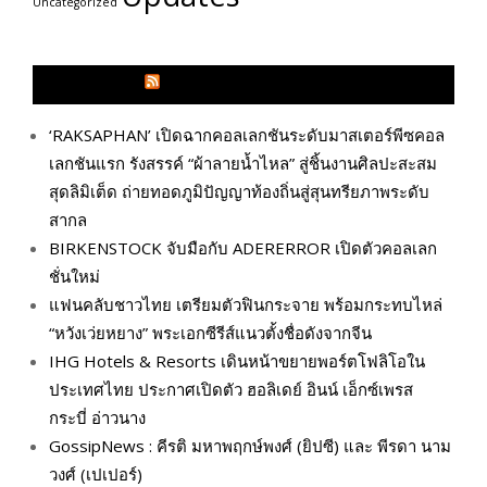
Uncategorized
GLITZMAGAZINES.COM
‘RAKSAPHAN’ เปิดฉากคอลเลกชันระดับมาสเตอร์พีซคอล
เลกชันแรก รังสรรค์ “ผ้าลายน้ำไหล” สู่ชิ้นงานศิลปะสะสม
สุดลิมิเต็ด ถ่ายทอดภูมิปัญญาท้องถิ่นสู่สุนทรียภาพระดับ
สากล
BIRKENSTOCK จับมือกับ ADERERROR เปิดตัวคอลเลก
ชั่นใหม่
แฟนคลับชาวไทย เตรียมตัวฟินกระจาย พร้อมกระทบไหล่
“หวังเว่ยหยาง” พระเอกซีรีส์แนวตั้งชื่อดังจากจีน
IHG Hotels & Resorts เดินหน้าขยายพอร์ตโฟลิโอใน
ประเทศไทย ประกาศเปิดตัว ฮอลิเดย์ อินน์ เอ็กซ์เพรส
กระบี่ อ่าวนาง
GossipNews : คีรติ มหาพฤกษ์พงศ์ (ยิปซี) และ พีรดา นาม
วงศ์ (เปเปอร์)