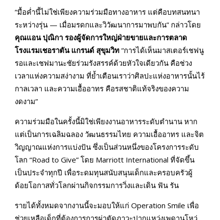
“มื้อค่ำนี้ไม่ใช่เพียงความร่วมมือทางอาหาร แต่คือบทสนทนา
ระหว่างรุ่น — เมื่อมรดกและวิวัฒนาการมาพบกัน” กล่าวโดย
คุณแอน ปุณิกา รองผู้จัดการใหญ่ฝ่ายขายและการตลาด
โรงแรมเชอราตัน แกรนด์ สุขุมวิท
“การได้เห็นมาสเตอร์เชฟนู
รอและเชฟมานะชัยร่วมรังสรรค์ด้วยหัวใจเดียวกัน คือช่วง
เวลาแห่งความสง่างาม ที่ย้ำเตือนเราว่าศิลปะแห่งอาหารนั้นไร้
กาลเวลา และความเอื้ออาทร คือรสชาติแท้จริงของความ
งดงาม”
ความร่วมมือในครั้งนี้มิใช่เพียงงานอาหารระดับตำนาน หาก
แต่เป็นการเฉลิมฉลอง วัฒนธรรมไทย ความเอื้ออาทร และจิต
วิญญาณแห่งการแบ่งปัน ซึ่งเป็นส่วนหนึ่งของโครงการระดับ
โลก “Road to Give” โดย Marriott International ที่จัดขึ้น
เป็นประจำทุกปี เพื่อระดมทุนสนับสนุนเด็กและครอบครัวผู้
ด้อยโอกาสทั่วโลกผ่านกิจกรรมการวิ่งและเดิน ฟัน รัน
รายได้ทั้งหมดจากงานนี้จะมอบให้แก่ Operation Smile เพื่อ
ช่วยเหลือเด็กที่ต้องการการผ่าตัดภาวะปากแหว่งเพดานโหว่