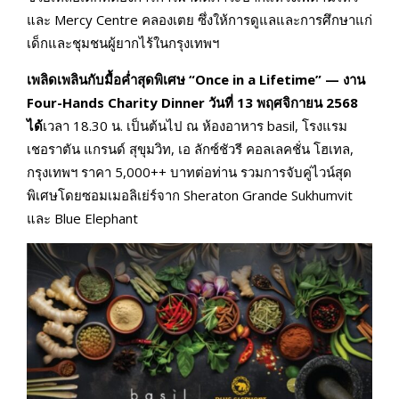
และ Mercy Centre คลองเตย ซึ่งให้การดูแลและการศึกษาแก่
เด็กและชุมชนผู้ยากไร้ในกรุงเทพฯ
เพลิดเพลินกับมื้อค่ำสุดพิเศษ “Once in a Lifetime” — งาน
Four-Hands Charity Dinner วันที่ 13
พฤศจิกายน 2568
ได้
เวลา 18.30 น. เป็นต้นไป ณ ห้องอาหาร basil, โรงแรม
เชอราตัน แกรนด์ สุขุมวิท, เอ ลักซ์ชัวรี คอลเลคชั่น โฮเทล,
กรุงเทพฯ ราคา 5,000++ บาทต่อท่าน รวมการจับคู่ไวน์สุด
พิเศษโดยซอมเมอลิเย่ร์จาก Sheraton Grande Sukhumvit
และ Blue Elephant