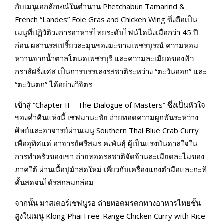
กับเมนูเอกลักษณ์ในตำนาน Phetchabun Tamarind &
French “Landes” Foie Gras and Chicken Wing ซึ่งถือเป็น
เมนูที่ปฏิวัติวงการอาหารไทยระดับไฟน์ไดนิ่งเมื่อกว่า 45 ปี
ก่อน ผสานรสเปรี้ยวละมุนของมะขามเพชรบูรณ์ ความหอม
หวานจากน้ำตาลโตนดเพชรบุรี และความละเมียดของฟัว
กราส์ฝรั่งเศส เป็นการบรรเลงรสชาติระหว่าง “ตะวันออก” และ
“ตะวันตก” ได้อย่างวิจิตร
เข้าสู่ “Chapter II – The Dialogue of Masters” ซึ่งเป็นหัวใจ
ของค่ำคืนแห่งนี้ เชฟมานะชัย ถ่ายทอดความผูกพันระหว่าง
ศิษย์และอาจารย์ผ่านเมนู Southern Thai Blue Crab Curry
เพื่ออุทิศแด่ อาจารย์ศรีสมร คงพันธุ์ ผู้เป็นแรงบันดาลใจใน
การทำครัวของเขา ถ่ายทอดรสชาติจัดจ้านละเมียดละไมของ
ภาคใต้ ผ่านเนื้อปูม้าสดใหม่ เคี่ยวกับเครื่องแกงตำมือและกะทิ
คั้นสดจนได้รสกลมกล่อม
จากนั้น มาสเตอร์เชฟนูรอ ถ่ายทอดมรดกทางอาหารไทยชั้น
สูงในเมนู Klong Phai Free-Range Chicken Curry with Rice