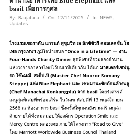
ตำนานอาหารไทย Blue Elephant และ
basil เพื่อการกุศล
By:
Baujatana
On:
12/11/2025
In:
NEWS
,
Updates
โรงแรมเชอราตัน แกรนด์ สุขุมวิท เอ ลักซ์ชัวรี คอลเลคชั่น โฮ
เทล กรุงเทพฯ
ภูมิใจนำเสนอ
“Once in a Lifetime” — งาน
Four-Hands Charity Dinner
สุดพิเศษที่รวมสองตำนาน
แห่งวงการอาหารไทยไว้บนเวทีเดียวกัน ได้แก่
มาสเตอร์เชฟนู
รอ โซ๊ะมณี สเต็ปเป้ (Master Chef Nooror Somany
Steppe) แห่ง Blue Elephant และ เชฟมานะชัยก้อนค้างพลู
(Chef Manachai Konkangplu) จาก basil
โดยรังสรรค์
เมนูสุดพิเศษที่พร้อมเสิร์ฟ ในวันพฤหัสบดีที่ 13 พฤศจิกายน
2568 ณ ห้องอาหาร basil ซึ่งครั้งนี้ทุกคนยังร่วมสร้างกุศล
ด้วยรายได้ทั้งหมดมอบให้องค์กร Operation Smile และ
Mercy Centre คลองเตย ภายใต้โครงการ “Road to Give”
โดย Marriott Worldwide Business Council Thailand