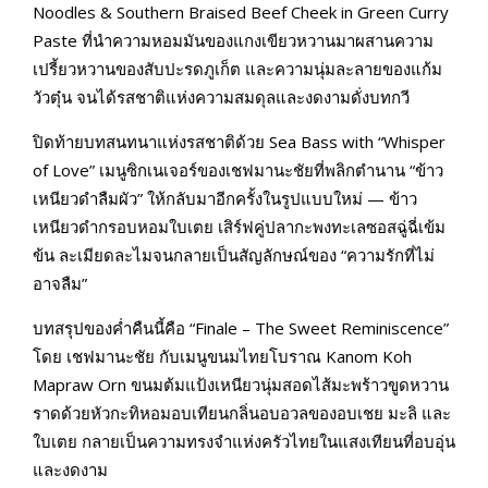
Noodles & Southern Braised Beef Cheek in Green Curry
Paste ที่นำความหอมมันของแกงเขียวหวานมาผสานความ
เปรี้ยวหวานของสับปะรดภูเก็ต และความนุ่มละลายของแก้ม
วัวตุ๋น จนได้รสชาติแห่งความสมดุลและงดงามดั่งบทกวี
ปิดท้ายบทสนทนาแห่งรสชาติด้วย Sea Bass with “Whisper
of Love” เมนูซิกเนเจอร์ของเชฟมานะชัยที่พลิกตำนาน “ข้าว
เหนียวดำลืมผัว” ให้กลับมาอีกครั้งในรูปแบบใหม่ — ข้าว
เหนียวดำกรอบหอมใบเตย เสิร์ฟคู่ปลากะพงทะเลซอสฉู่ฉี่เข้ม
ข้น ละเมียดละไมจนกลายเป็นสัญลักษณ์ของ “ความรักที่ไม่
อาจลืม”
บทสรุปของค่ำคืนนี้คือ “Finale – The Sweet Reminiscence”
โดย เชฟมานะชัย กับเมนูขนมไทยโบราณ Kanom Koh
Mapraw Orn ขนมต้มแป้งเหนียวนุ่มสอดไส้มะพร้าวขูดหวาน
ราดด้วยหัวกะทิหอมอบเทียนกลิ่นอบอวลของอบเชย มะลิ และ
ใบเตย กลายเป็นความทรงจำแห่งครัวไทยในแสงเทียนที่อบอุ่น
และงดงาม