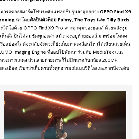
ามารถของสมาร์ตโฟนระดับแฟลกชิปรุ่นล่าสุดอย่าง
OPPO Find X9
boxing
นำโดย
ศิลปินตัวท็อป Palmy, The Toys และ Tilly Birds
าพและวิดีโอด้วย OPPO Find X9 Pro จากทุกมุมของฮอลล์ ด้วยพลังซูม
ห็นศิลปินได้คมชัดทุกองศา แม้ว่าจะอยู่ท้ายฮอลล์ มาพร้อมโหมด
ือสปอตไลต์จะสลับจังหวะก็ยังเก็บภาพเคลื่อนไหวได้เนียนสวยเห็น
UMO Imaging Engine ที่ออปโป้พัฒนาร่วมกับ MediaTek และ
จังหวะการแสดง ส่วนสายถ่ายภาพก็ไม่มีพลาดกับกล้อง 200MP
ละเอียด เรียกว่าเก็บครบทั้งทุกอารมณ์แบบวิดีโอและภาพนิ่งระดับ