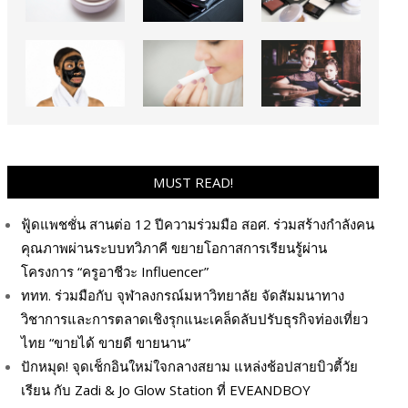
MUST READ!
ฟู้ดแพชชั่น สานต่อ 12 ปีความร่วมมือ สอศ. ร่วมสร้างกำลังคน
คุณภาพผ่านระบบทวิภาคี ขยายโอกาสการเรียนรู้ผ่าน
โครงการ “ครูอาชีวะ Influencer”
ททท. ร่วมมือกับ จุฬาลงกรณ์มหาวิทยาลัย จัดสัมมนาทาง
วิชาการและการตลาดเชิงรุกแนะเคล็ดลับปรับธุรกิจท่องเที่ยว
ไทย “ขายได้ ขายดี ขายนาน”
ปักหมุด! จุดเช็กอินใหม่ใจกลางสยาม แหล่งช้อปสายบิวตี้วัย
เรียน กับ Zadi & Jo Glow Station ที่ EVEANDBOY