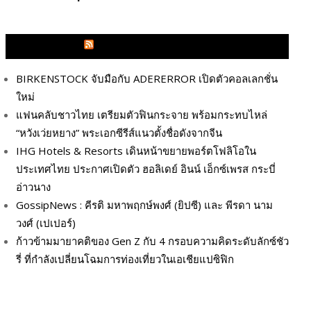
GLITZMAGAZINES.COM
BIRKENSTOCK จับมือกับ ADERERROR เปิดตัวคอลเลกชั่น
ใหม่
แฟนคลับชาวไทย เตรียมตัวฟินกระจาย พร้อมกระทบไหล่
“หวังเว่ยหยาง” พระเอกซีรีส์แนวตั้งชื่อดังจากจีน
IHG Hotels & Resorts เดินหน้าขยายพอร์ตโฟลิโอใน
ประเทศไทย ประกาศเปิดตัว ฮอลิเดย์ อินน์ เอ็กซ์เพรส กระบี่
อ่าวนาง
GossipNews : คีรติ มหาพฤกษ์พงศ์ (ยิปซี) และ พีรดา นาม
วงศ์ (เปเปอร์)
ก้าวข้ามมายาคติของ Gen Z กับ 4 กรอบความคิดระดับลักซ์ชัว
รี่ ที่กำลังเปลี่ยนโฉมการท่องเที่ยวในเอเชียแปซิฟิก