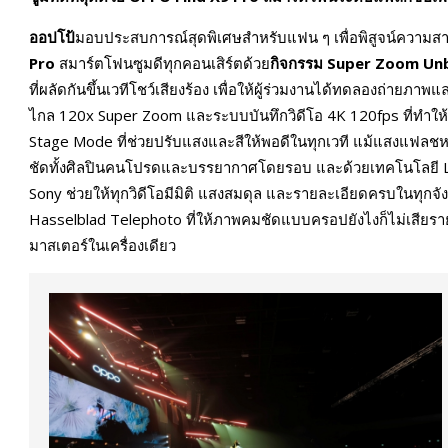
ออปโป้
มอบประสบการณ์สุดพิเศษสำหรับแฟน ๆ เพื่อพิสูจน์ความส
Pro
สมาร์ตโฟนซูมดีทุกคอนเสิร์ตด้วย
กิจกรรม Super Zoom Un
ที่ผลัดกันขึ้นเวทีโชว์เสียงร้อง เพื่อให้ผู้ร่วมงานได้ทดลองถ่ายภ
ไกล 120x Super Zoom และระบบบันทึกวิดีโอ 4K 120fps ที่ทำให้เ
Stage Mode ที่ช่วยปรับแสงและสีให้พอดีในทุกเวที แม้แสงแฟลชหร
ชัดทั้งศิลปินคนโปรดและบรรยากาศโดยรอบ และด้วยเทคโนโลยี L
Sony ช่วยให้ทุกวิดีโอมีมิติ แสงสมดุล และรายละเอียดครบในทุก
Hasselblad Telephoto ที่ให้ภาพคมชัดแบบครอปยังไงก็ไม่เสียราย
มาสเตอร์ในเครื่องเดียว