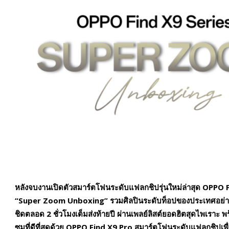
หลังจบงานเปิดตัวสมาร์ตโฟนระดับแฟลกชิปรุ่นใหม่ล่าสุด OPPO 
“Super Zoom Unboxing” รวมศิลปินระดับท็อปของประเทศอย่าง
ชิดตลอด 2 ชั่วโมงเต็มส่งท้ายปี ผ่านเพลย์ลิสต์ยอดฮิตสุดไพเราะ
ซูมที่ดีที่สุดด้วย OPPO Find X9 Pro สมาร์ตโฟนระดับแฟลกชิปเพ