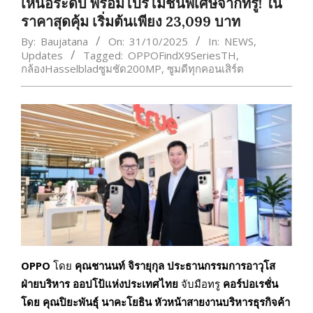
เหนือระดับ พร้อมโปรโมชันพิเศษจากทรู! ใน
ราคาสุดคุ้ม เริ่มต้นเพียง 23,099 บาท
By:
Baujatana
On:
31/10/2025
In:
NEWS
,
Updates
Tagged:
OPPOFindX9SeriesTH
,
กล้องHasselbladซูมชัด200MP
,
ซูมดีทุกคอนเสิร์ต
OPPO
โดย
คุณชานนท์ จิรายุกุล ประธานกรรมการอาวุโส
ฝ่ายบริหาร ออปโป้แห่งประเทศไทย
จับมือทรู
คอร์ปอเรชั่น
โดย คุณปิยะพันธุ์ นาคะโยธิน หัวหน้าสายงานบริหารธุรกิจค้า