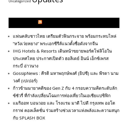
Uncategorized
GLITZMAGAZINES.COM
แฟนคลับชาวไทย เตรียมตัวฟินกระจาย พร้อมกระทบไหล่
“หวังเว่ยหยาง” พระเอกซีรีส์แนวตั้งชื่อดังจากจีน
IHG Hotels & Resorts เดินหน้าขยายพอร์ตโฟลิโอใน
ประเทศไทย ประกาศเปิดตัว ฮอลิเดย์ อินน์ เอ็กซ์เพรส
กระบี่ อ่าวนาง
GossipNews : คีรติ มหาพฤกษ์พงศ์ (ยิปซี) และ พีรดา นาม
วงศ์ (เปเปอร์)
ก้าวข้ามมายาคติของ Gen Z กับ 4 กรอบความคิดระดับลัก
ซ์ชัวรี่ ที่กำลังเปลี่ยนโฉมการท่องเที่ยวในเอเชียแปซิฟิก
แมริออท บอนวอย และ โรงแรม มาดี ไปดี กรุงเทพ ออโต
กราฟ คอลเล็คชั่น ร่วมสร้างช่วงเวลาแห่งพลังและความสนุก
กับ SPLASH BOX