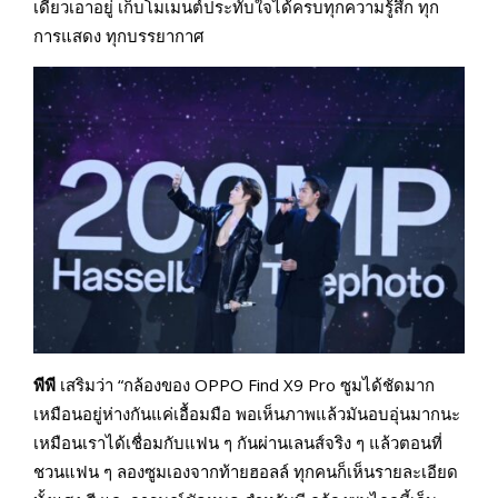
เดียวเอาอยู่ เก็บโมเมนต์ประทับใจได้ครบทุกความรู้สึก ทุก
การแสดง ทุกบรรยากาศ
พีพี
เสริมว่า “กล้องของ OPPO Find X9 Pro ซูมได้ชัดมาก
เหมือนอยู่ห่างกันแค่เอื้อมมือ พอเห็นภาพแล้วมันอบอุ่นมากนะ
เหมือนเราได้เชื่อมกับแฟน ๆ กันผ่านเลนส์จริง ๆ แล้วตอนที่
ชวนแฟน ๆ ลองซูมเองจากท้ายฮอลล์ ทุกคนก็เห็นรายละเอียด