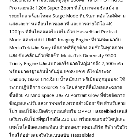
Pro และพลัง 120x Super Zoom ที่เก็บภาพคมชัดแม้จาก
ระยะไกล พร้อมโหมด Stage Mode ที่ปรับภาพอัตโนมัติตาม
แสงและการเคลื่อนไหวของเวที และการถ่ายวิดีโอ 4K
120fps ที่ลื่นไหลสมจริง เสริมด้วย Hasselblad Portrait
Mode และระบบ LUMO Imaging Engine ที่ร่วมพัฒนากับ
MediaTek และ Sony เพื่อภาพสีที่ถูกต้อง คมชัดในทุกสภาพ
แสง ขับเคลื่อนด้วยชิปเซ็ต MediaTek Dimensity 9500
Trinity Engine และแบตเตอรี่ขนาดใหญ่มากถึง 7,500mAh
พร้อมมาตรฐานกันน้ำกันฝุ่น IP68/IP69 ดีไซน์กระจก
Unibody Glass บางเฉียบ น้ำหนักเบา พรีเมียมทุกมุมมอง ใช้
ระบบปฏิบัติการ ColorOS 16 ใหม่ล่าสุดที่ลื่นไหลและฉลาด
ขึ้นด้วย AI Mind Space และ AI Portrait Glow ที่ช่วยจัดการ
ข้อมูลและปรับแสงภาพพอร์ตเทรตอย่างมืออาชีพ สำหรับสาย
โปร ออปโป้ยังเปิดตัวชุดเลนส์เสริม OPPO Hasselblad เลนส์
เสริมระดับโปรที่ซูมไกลถึง 230 มม. พร้อมเซนเซอร์ใหญ่และ
เทคโนโลยีลดแสงสะท้อน ถ่ายทอดภาพคอนเสิร์ต กีฬา หรือวิว
ไกลได้อย่างสมจริงในแบบฉบับ Hasselblad