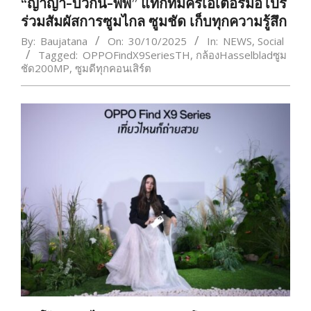
“ญาญ่า-บิวกิ้น-พีพี” แท็กทีมครีเอเตอร์มือโปร
ร่วมสัมผัสการซูมไกล ซูมชัด เก็บทุกความรู้สึก
By:
Baujatana
On:
30/10/2025
In:
NEWS
,
Social
Tagged:
OPPOFindX9SeriesTH
,
กล้องHasselbladซูม
ชัด200MP
,
ซูมดีทุกคอนเสิร์ต