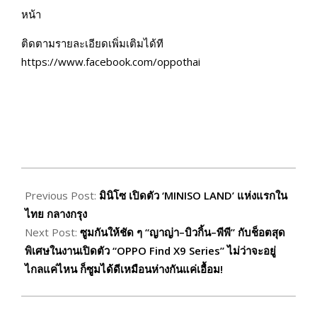
หน้า
ติดตามรายละเอียดเพิ่มเติมได้ที
https://www.facebook.com/oppothai
2025-
10-
Previous Post:
มินิโซ เปิดตัว ‘MINISO LAND’ แห่งแรกใน
30
ไทย กลางกรุง
Next Post:
ซูมกันให้ชัด ๆ “ญาญ่า–บิวกิ้น–พีพี” กับช็อตสุด
พิเศษในงานเปิดตัว “OPPO Find X9 Series” ไม่ว่าจะอยู่
ไกลแค่ไหน ก็ซูมได้ดีเหมือนห่างกันแค่เอื้อม!