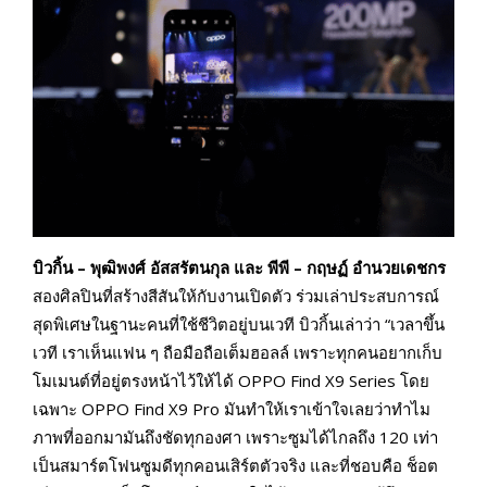
บิวกิ้น – พุฒิพงศ์ อัสสรัตนกุล และ พีพี – กฤษฏ์ อำนวยเดชกร
สองศิลปินที่สร้างสีสันให้กับงานเปิดตัว ร่วมเล่าประสบการณ์
สุดพิเศษในฐานะคนที่ใช้ชีวิตอยู่บนเวที บิวกิ้นเล่าว่า “เวลาขึ้น
เวที เราเห็นแฟน ๆ ถือมือถือเต็มฮอลล์ เพราะทุกคนอยากเก็บ
โมเมนต์ที่อยู่ตรงหน้าไว้ให้ได้ OPPO Find X9 Series โดย
เฉพาะ OPPO Find X9 Pro มันทำให้เราเข้าใจเลยว่าทำไม
ภาพที่ออกมามันถึงชัดทุกองศา เพราะซูมได้ไกลถึง 120 เท่า
เป็นสมาร์ตโฟนซูมดีทุกคอนเสิร์ตตัวจริง และที่ชอบคือ ช็อต