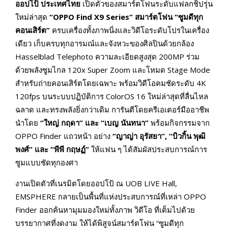
ออปโป้ ประเทศไทย
เปิดตัวของสมาร์ตโฟนระดับแฟลกชิปรุ่น
ใหม่ล่าสุด
“OPPO Find X9 Series” สมาร์ตโฟน “ซูมดีทุก
คอนเสิร์ต”
ครบเครื่องทั้งภาพนิ่งและวิดีโอระดับโปรในเครื่อง
เดียว เก็บครบทุกอารมณ์และจังหวะของศิลปินด้วยกล้อง
Hasselblad Telephoto ความละเอียดสูงสุด 200MP ร่วม
ด้วยพลังซูมไกล 120x Super Zoom และโหมด Stage Mode
สำหรับถ่ายคอนเสิร์ตโดยเฉพาะ พร้อมวิดีโอคมชัดระดับ 4K
120fps บนระบบปฏิบัติการ ColorOS 16 ใหม่ล่าสุดที่ลื่นไหล
ฉลาด และทรงพลังยิ่งกว่าเดิม การันตีโดยครีเอเตอร์มืออาชีพ
นำโดย
“ใหญ่ กฤดา” และ “เบญ นันทนา”
พร้อมกิจกรรมจาก
OPPO Finder แถวหน้า อย่าง
“ญาญ่า อุรัสยา”, “บิวกิ้น พุฒิ
พงศ์” และ “พีพี กฤษฏ์”
ให้แฟน ๆ ได้สัมผัสประสบการณ์การ
ซูมแบบชัดทุกองศา
งานเปิดตัวที่เนรมิตโดยออปโป้ ณ UOB LIVE Hall,
EMSPHERE กลายเป็นพื้นที่แห่งประสบการณ์ที่เหล่า OPPO
Finder ออกค้นหามุมมองใหม่ทั้งภาพ วิดีโอ ที่เต็มไปด้วย
บรรยากาศที่งดงาม ให้ได้พิสูจน์สมาร์ตโฟน “ซูมดีทุก