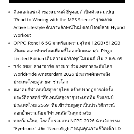
ดีเคเอสเอช เจ้าของแบรนด์ ฮีรูดอยด์ เปิดตัวแคมเปญ
“Road to Winning with the MPS Science” รุกตลาด
Active Lifestyle ดันภาพลักษณ์ใหม่ ตอบโจทย์สาย Hybrid
Workout
OPPO Reno16 5G มาพร้อมความจุใหม่ 12GB+512GB
เปิดคอลเลกชันพร้อมเพื่อนซี้ไอคอนิกคนล่าสุด Pingu
Limited Edition เติมความน่ารักทุกโมเมนต์ เริ่ม 7 ส.ค. 69
“เก่ง ธชย” ควง “อาร์ต อารยา” ร่วมเทศกาลระดับโลก
WorldPride Amsterdam 2026 ประกาศศักดาพลัง
ประเทศไทยสู่สายตาชาวโลก
สมาคมกีฬาเทนนิสสูงอายุไทย สร้างปรากฏการณ์ครั้ง
ประวัติศาสตร์ “ศึกเทนนิสสูงอายุประเภททีม ชิงแชมป์
ประเทศไทย 2569” ทีมเข้าร่วมสูงสุดเป็นประวัติการณ์
ตอกย้ำความนิยมกีฬาเทนนิสในทุกช่วงวัย
ทองก้อนใหญ่ โฮลดิ้ง ร่วมงาน NCPD 2026 นำนวัตกรรม
“Eyetronix” และ “NeuroSight” หนุนคุณภาพชีวิตเด็ก LD