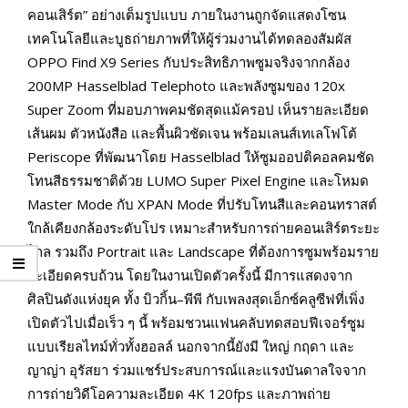
คอนเสิร์ต” อย่างเต็มรูปแบบ ภายในงานถูกจัดแสดงโซน
เทคโนโลยีและบูธถ่ายภาพที่ให้ผู้ร่วมงานได้ทดลองสัมผัส
OPPO Find X9 Series กับประสิทธิภาพซูมจริงจากกล้อง
200MP Hasselblad Telephoto และพลังซูมของ 120x
Super Zoom ที่มอบภาพคมชัดสุดแม้ครอป เห็นรายละเอียด
เส้นผม ตัวหนังสือ และพื้นผิวชัดเจน พร้อมเลนส์เทเลโฟโต้
Periscope ที่พัฒนาโดย Hasselblad ให้ซูมออปติคอลคมชัด
โทนสีธรรมชาติด้วย LUMO Super Pixel Engine และโหมด
Master Mode กับ XPAN Mode ที่ปรับโทนสีและคอนทราสต์
ใกล้เคียงกล้องระดับโปร เหมาะสำหรับการถ่ายคอนเสิร์ตระยะ
ไกล รวมถึง Portrait และ Landscape ที่ต้องการซูมพร้อมราย
ละเอียดครบถ้วน โดยในงานเปิดตัวครั้งนี้ มีการแสดงจาก
ศิลปินดังแห่งยุค ทั้ง บิวกิ้น–พีพี กับเพลงสุดเอ็กซ์คลูซีฟที่เพิ่ง
เปิดตัวไปเมื่อเร็ว ๆ นี้ พร้อมชวนแฟนคลับทดสอบฟีเจอร์ซูม
แบบเรียลไทม์ทั่วทั้งฮอลล์ นอกจากนี้ยังมี ใหญ่ กฤดา และ
ญาญ่า อุรัสยา ร่วมแชร์ประสบการณ์และแรงบันดาลใจจาก
การถ่ายวิดีโอความละเอียด 4K 120fps และภาพถ่าย