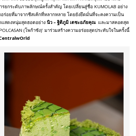
ับการยกระดับภาพลักษณ์ครั้งสำคัญ โดยเปลี่ยนสู่ชื่อ KUMOLAB อย่าง
ร่อยที่มาจากชีสเค้กที่หลากหลาย โดยยังยึดมั่นที่จะคงความเป็น
กแสดงหนุ่มสุดฮอตอย่าง
นิว – ฐิติภูมิ เตชะอภัยคุณ
และมาสคอตสุด
ง ‘POLCASAN (โพก้าซัง)’ มาร่วมสร้างความอร่อยสุดประทับใจในครั้งนี้
 CentralwOrld