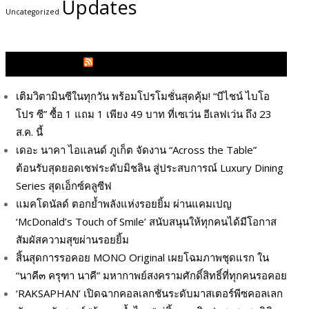
Updates
Uncategorized
GLITZMAGAZINES.COM
เติมวิตามินซีในทุกวัน พร้อมโปรโมชั่นสุดคุ้ม! “บีไชน์ ไบโอ
โปร ซี” ซื้อ 1 แถม 1 เพียง 49 บาท ที่เซเว่น อีเลฟเว่น ถึง 23
ส.ค. นี้
เดอะ นาคา ไอแลนด์ ภูเก็ต จัดงาน “Across the Table”
ต้อนรับสุดยอดเชฟระดับมิชลิน สู่ประสบการณ์ Luxury Dining
Series สุดเอ็กซ์คลูซีฟ
แมคโดนัลด์ ตอกย้ำพลังแห่งรอยยิ้ม ผ่านแคมเปญ
‘McDonald’s Touch of Smile’ สนับสนุนให้ทุกคนได้มีโอกาส
สัมผัสความสุขผ่านรอยยิ้ม
สิ้นสุดการรอคอย MONO Original เผยโฉมภาพชุดแรก ใน
“นาคี๓ ครุฑา นาคี” มหากาพย์สงครามศักดิ์สิทธิ์ที่ทุกคนรอคอย
‘RAKSAPHAN’ เปิดฉากคอลเลกชันระดับมาสเตอร์พีซคอลเลก