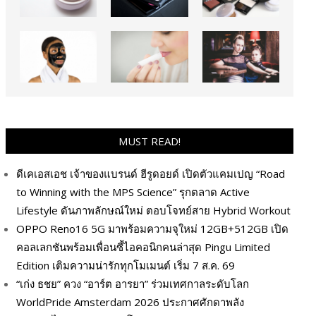
MUST READ!
ดีเคเอสเอช เจ้าของแบรนด์ ฮีรูดอยด์ เปิดตัวแคมเปญ “Road
to Winning with the MPS Science” รุกตลาด Active
Lifestyle ดันภาพลักษณ์ใหม่ ตอบโจทย์สาย Hybrid Workout
OPPO Reno16 5G มาพร้อมความจุใหม่ 12GB+512GB เปิด
คอลเลกชันพร้อมเพื่อนซี้ไอคอนิกคนล่าสุด Pingu Limited
Edition เติมความน่ารักทุกโมเมนต์ เริ่ม 7 ส.ค. 69
“เก่ง ธชย” ควง “อาร์ต อารยา” ร่วมเทศกาลระดับโลก
WorldPride Amsterdam 2026 ประกาศศักดาพลัง