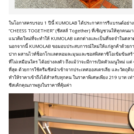
ในโอกาสครบรอบ 1 ปีนี้ KUMOLAB ได้ประกาศการรีแบรนด์อย่างเ
“CHEESS TOGETHER” (ชีสสส์ Together) ที่เชิญชวนให้ทุกคนมาสัมผ
แนวคิดใหม่ที่จะทำให้ KUMOLAB แตกต่างและเป็นที่จดจำในตลาด
นอกจากนี้ KUMOLAB ขอมอบประสบการณ์ใหม่ให้แก่ลูกค้าด้วยการเป
ปาก ผสานไวท์ช็อกโกแลตหอมละมุนและซอสพิสตาชิโอเข้มข้นสร้าง
ที่ไม่เหมือนใคร ได้อย่างลงตัว ถึงแม้ว่าจะมีการเปิดตัวเมนูใหม่ แต่
ที่สุด ด้วยการใช้ครีมชีสนำเข้าจากประเทศออสเตรเลีย และวัตถุดิบ
ทำให้ราคาเข้าถึงได้สำหรับทุกคน ในราคาพิเศษเพียง 219 บาท เท่าน
ชีสเค้กคุณภาพสูงในราคาที่คุ้มค่า