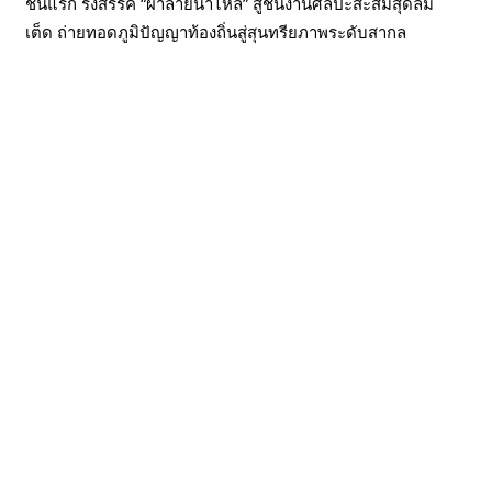
ชันแรก รังสรรค์ “ผ้าลายน้ำไหล” สู่ชิ้นงานศิลปะสะสมสุดลิมิ
เต็ด ถ่ายทอดภูมิปัญญาท้องถิ่นสู่สุนทรียภาพระดับสากล