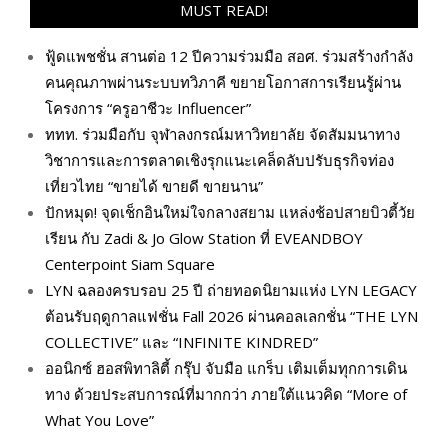
MUST READ!
ฟู้ดแพชชั่น สานต่อ 12 ปีความร่วมมือ สอศ. ร่วมสร้างกำลัง
คนคุณภาพผ่านระบบทวิภาคี ขยายโอกาสการเรียนรู้ผ่าน
โครงการ “ครูอาชีวะ Influencer”
ททท. ร่วมมือกับ จุฬาลงกรณ์มหาวิทยาลัย จัดสัมมนาทาง
วิชาการและการตลาดเชิงรุกแนะเคล็ดลับปรับธุรกิจท่อง
เที่ยวไทย “ขายได้ ขายดี ขายนาน”
ปักหมุด! จุดเช็กอินใหม่ใจกลางสยาม แหล่งช้อปสายบิวตี้วัย
เรียน กับ Zadi & Jo Glow Station ที่ EVEANDBOY
Centerpoint Siam Square
LYN ฉลองครบรอบ 25 ปี ถ่ายทอดนิยามแห่ง LYN LEGACY
ต้อนรับฤดูกาลแฟชั่น Fall 2026 ผ่านคอลเลกชั่น “THE LYN
COLLECTIVE” และ “INFINITE KINDRED”
ออนิกซ์ ฮอสพิทาลิตี้ กรุ๊ป จับมือ แกร็บ เติมเต็มทุกการเดิน
ทาง ด้วยประสบการณ์ที่มากกว่า ภายใต้แนวคิด “More of
What You Love”