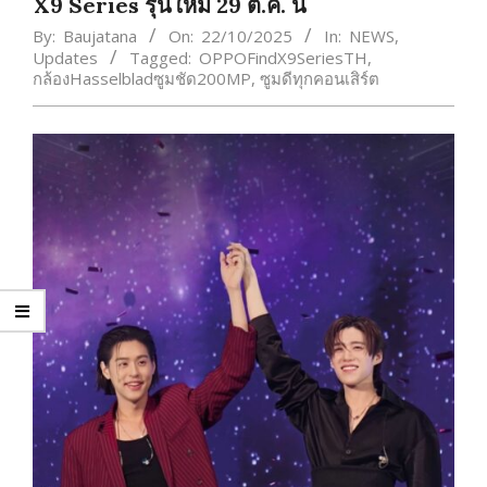
X9 Series รุ่นใหม่ 29 ต.ค. นี้
By:
Baujatana
On:
22/10/2025
In:
NEWS
,
Updates
Tagged:
OPPOFindX9SeriesTH
,
กล้องHasselbladซูมชัด200MP
,
ซูมดีทุกคอนเสิร์ต