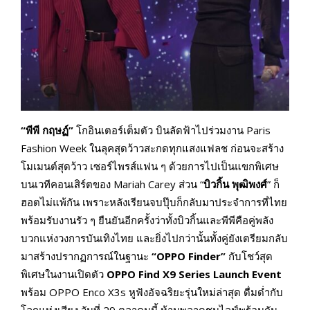
“พีพี กฤษฏ์”
โกอินเตอร์เต็มตัว บินลัดฟ้าไปร่วมงาน Paris
Fashion Week ในลุคสุดว้าวสะกดทุกแสงแฟลช ก่อนจะสร้าง
โมเมนต์สุดว้าว เซอร์ไพรส์แฟน ๆ ด้วยการไปเป็นแขกพิเศษ
บนเวทีคอนเสิร์ตของ Mariah Carey ส่วน “
บิวกิ้น พุฒิพงศ์
” ก็
ฮอตไม่แพ้กัน เพราะหลังเรียนจบปุ๊บก็กลับมาประจำการที่ไทย
พร้อมรับงานรัว ๆ ยืนยันอีกครั้งว่าทั้งบิวกิ้นและพีพีคือคู่พลัง
บวกแห่งวงการบันเทิงไทย และยิ่งไปกว่านั้นทั้งคู่ยังเตรียมกลับ
มาสร้างปรากฏการณ์ในฐานะ
“OPPO Finder”
กับโชว์สุด
พิเศษในงานเปิดตัว
OPPO Find X9 Series Launch Event
พร้อม OPPO Enco X3s หูฟังอัจฉริยะรุ่นใหม่ล่าสุด ดื่มด่ำกับ
โลกแห่งเสียง วันที่ 29 ตุลาคมนี้ ห้ามพลาดชมไลฟ์พร้อมกัน