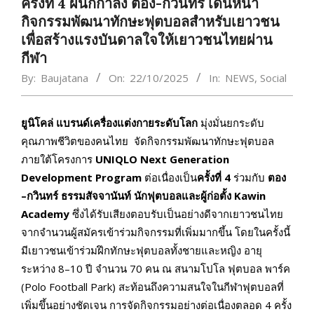
ครั้งที่ 4 ผนึกกำลัง ตอง-กวินทร์ เดินหน้า
กิจกรรมพัฒนาทักษะฟุตบอลสำหรับเยาวชน
เพื่อสร้างแรงบันดาลใจให้เยาวชนไทยผ่าน
กีฬา
By:
Baujatana
On:
22/10/2025
In:
NEWS
,
Social
ยูนิโคล่ แบรนด์เครื่องแต่งกายระดับโลก
มุ่งมั่นยกระดับ
คุณภาพชีวิตของคนไทย จัดกิจกรรมพัฒนาทักษะฟุตบอล
ภายใต้โครงการ
UNIQLO Next Generation
Development Program
ต่อเนื่องเป็น
ครั้งที่
4
ร่วมกับ
ตอง
–กวินทร์ ธรรมสัจจานันท์ นักฟุตบอลและผู้ก่อตั้ง
Kawin
Academy
ซึ่งได้รับเสียงตอบรับเป็นอย่างดีจากเยาวชนไทย
จากจำนวนผู้สมัครเข้าร่วมกิจกรรมที่เพิ่มมากขึ้น โดยในครั้งนี้
มีเยาวชนเข้าร่วมฝึกทักษะฟุตบอลทั้งชายและหญิง อายุ
ระหว่าง 8–10 ปี จำนวน 70 คน ณ สนามโปโล ฟุตบอล พาร์ค
(Polo Football Park) สะท้อนถึงความสนใจในกีฬาฟุตบอลที่
เพิ่มขึ้นอย่างชัดเจน การจัดกิจกรรมอย่างต่อเนื่องตลอด 4 ครั้ง