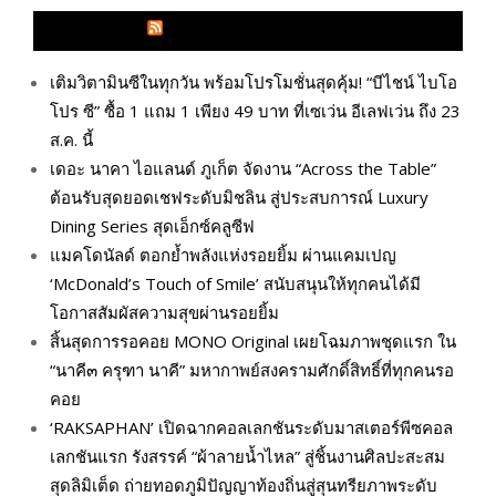
GLITZMAGAZINES.COM
เติมวิตามินซีในทุกวัน พร้อมโปรโมชั่นสุดคุ้ม! “บีไชน์ ไบโอ
โปร ซี” ซื้อ 1 แถม 1 เพียง 49 บาท ที่เซเว่น อีเลฟเว่น ถึง 23
ส.ค. นี้
เดอะ นาคา ไอแลนด์ ภูเก็ต จัดงาน “Across the Table”
ต้อนรับสุดยอดเชฟระดับมิชลิน สู่ประสบการณ์ Luxury
Dining Series สุดเอ็กซ์คลูซีฟ
แมคโดนัลด์ ตอกย้ำพลังแห่งรอยยิ้ม ผ่านแคมเปญ
‘McDonald’s Touch of Smile’ สนับสนุนให้ทุกคนได้มี
โอกาสสัมผัสความสุขผ่านรอยยิ้ม
สิ้นสุดการรอคอย MONO Original เผยโฉมภาพชุดแรก ใน
“นาคี๓ ครุฑา นาคี” มหากาพย์สงครามศักดิ์สิทธิ์ที่ทุกคนรอ
คอย
‘RAKSAPHAN’ เปิดฉากคอลเลกชันระดับมาสเตอร์พีซคอล
เลกชันแรก รังสรรค์ “ผ้าลายน้ำไหล” สู่ชิ้นงานศิลปะสะสม
สุดลิมิเต็ด ถ่ายทอดภูมิปัญญาท้องถิ่นสู่สุนทรียภาพระดับ