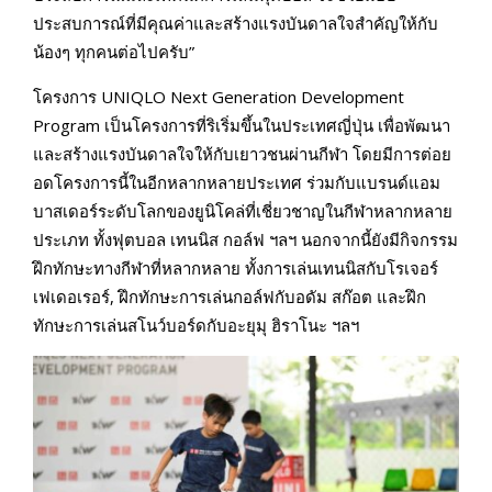
ประสบการณ์ที่มีคุณค่าและสร้างแรงบันดาลใจสำคัญให้กับ
น้องๆ ทุกคนต่อไปครับ”
โครงการ UNIQLO Next Generation Development
Program เป็นโครงการที่ริเริ่มขึ้นในประเทศญี่ปุ่น เพื่อพัฒนา
และสร้างแรงบันดาลใจให้กับเยาวชนผ่านกีฬา โดยมีการต่อย
อดโครงการนี้ในอีกหลากหลายประเทศ ร่วมกับแบรนด์แอม
บาสเดอร์ระดับโลกของยูนิโคล่ที่เชี่ยวชาญในกีฬาหลากหลาย
ประเภท ทั้งฟุตบอล เทนนิส กอล์ฟ ฯลฯ นอกจากนี้ยังมีกิจกรรม
ฝึกทักษะทางกีฬาที่หลากหลาย ทั้งการเล่นเทนนิสกับโรเจอร์
เฟเดอเรอร์, ฝึกทักษะการเล่นกอล์ฟกับอดัม สก๊อต และฝึก
ทักษะการเล่นสโนว์บอร์ดกับอะยุมุ ฮิราโนะ ฯลฯ