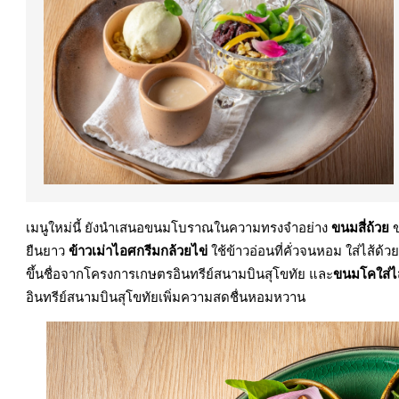
เมนูใหม่นี้ ยังนำเสนอขนมโบราณในความทรงจำอย่าง
ขนมสี่ถ้วย
ข
ยืนยาว
ข้าวเม่าไอศกรีมกล้วยไข่
ใช้ข้าวอ่อนที่คั่วจนหอม ใส่ไส้ด
ขึ้นชื่อจากโครงการเกษตรอินทรีย์สนามบินสุโขทัย และ
ขนมโคใส่ไ
อินทรีย์สนามบินสุโขทัยเพิ่มความสดชื่นหอมหวาน