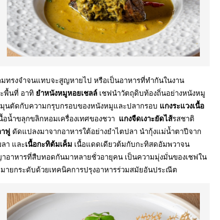
จากความทรงจำจนแทบจะสูญหายไป หรือเป็นอาหารที่ทำกันในงาน
พื้นที่ อาทิ
ยำหนังหมูหอยเชลล์
เชฟนำวัตถุดิบท้องถิ่นอย่างหนังหมู
สนุ่มละมุนตัดกับความกรุบกรอบของหนังหมูและปลากรอบ
แกงระแวงเนื้อ
ื้อน้ำขลุกขลิกหอมเครื่องเทศของชวา
แกงจืดเงาะยัดไส้
รสชาติ
ลาฟู
ดัดแปลงมาจากอาหารใต้อย่างยำไตปลา นำกุ้งแม่น้ำตาปีจาก
งขลา และ
เนื้อกะทิต้มเค็ม
เนื้อแดดเดียวต้มกับกะทิสดอัมพวาจน
ญญาอาหารที่สืบทอดกันมาหลายชั่วอายุคน เป็นความมุ่งมั่นของเชฟใน
ายกระดับด้วยเทคนิคการปรุงอาหารร่วมสมัยอันประณีต