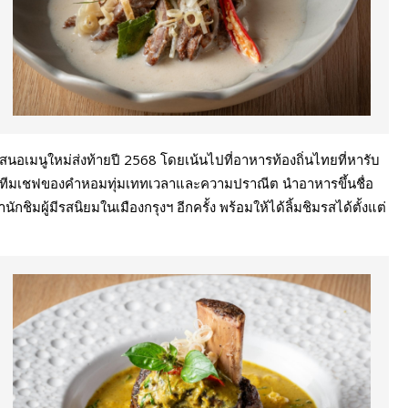
นอเมนูใหม่ส่งท้ายปี 2568 โดยเน้นไปที่อาหารท้องถิ่นไทยที่หารับ
ะทีมเชฟของคำหอมทุ่มเททเวลาและความปราณีต นำอาหารขึ้นชื่อ
ชิมผู้มีรสนิยมในเมืองกรุงฯ อีกครั้ง พร้อมให้ได้ลิ้มชิมรสได้ตั้งแต่