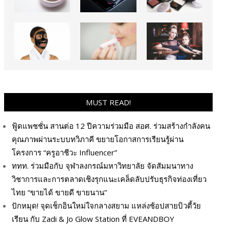
MUST READ!
ฟู้ดแพชชั่น สานต่อ 12 ปีความร่วมมือ สอศ. ร่วมสร้างกำลังคน
คุณภาพผ่านระบบทวิภาคี ขยายโอกาสการเรียนรู้ผ่าน
โครงการ “ครูอาชีวะ Influencer”
ททท. ร่วมมือกับ จุฬาลงกรณ์มหาวิทยาลัย จัดสัมมนาทาง
วิชาการและการตลาดเชิงรุกแนะเคล็ดลับปรับธุรกิจท่องเที่ยว
ไทย “ขายได้ ขายดี ขายนาน”
ปักหมุด! จุดเช็กอินใหม่ใจกลางสยาม แหล่งช้อปสายบิวตี้วัย
เรียน กับ Zadi & Jo Glow Station ที่ EVEANDBOY