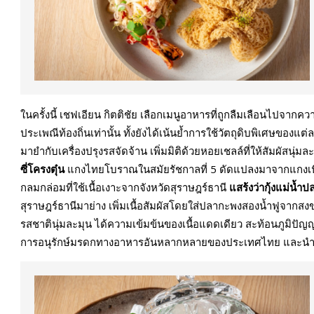
ในครั้งนี้ เชฟเอียน กิตติชัย เลือกเมนูอาหารที่ถูกลืมเลือนไป
ประเพณีท้องถิ่นเท่านั้น ทั้งยังได้เน้นย้ำการใช้วัตถุดิบพิเศษของแต่ละ
มายำกับเครื่องปรุงรสจัดจ้าน เพิ่มมิติด้วยหอยเชลล์ที่ให้สัมผั
ซี่โครงตุ๋น
แกงไทยโบราณในสมัยรัชกาลที่ 5 ดัดแปลงมาจากแกงเน
กลมกล่อมที่ใช้เนื้อเงาะจากจังหวัดสุราษฎร์ธานี
แสร้งว่ากุ้งแม่น้ำป
สุราษฎร์ธานีมาย่าง เพิ่มเนื้อสัมผัสโดยใส่ปลากะพงสองน้ำฟูจากส
รสชาตินุ่มละมุน ได้ความเข้มข้นของเนื้อแดดเดียว สะท้อนภูมิปั
การอนุรักษ์มรดกทางอาหารอันหลากหลายของประเทศไทย และนำม