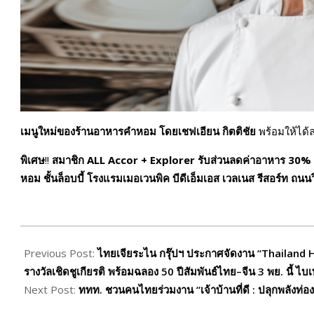
เมนูใหม่ของร้านอาหารคำหอม โดยเชฟเอียน กิตติชัย
พร้อมให้ได้ล
พิเศษ
!!
สมาชิก
ALL Accor + Explorer รับส่วนลดค่าอาหาร 30%
หอม ชั้นล็อบบี้ โรงแรมเมอเวนพิค บีดีเอ็มเอส เวลเนส รีสอร์ท ถนนว
2025-
10-
Previous Post:
ไทยเจียระไน กรุ๊ปฯ ประกาศจัดงาน “Thailand
12
รางวัลเชิดชูเกียรติ พร้อมฉลอง 50 ปีสัมพันธ์ไทย–จีน 3 พย. นี้ ไ
Next Post:
ททท. ชวนคนไทยร่วมงาน “เจ้าบ้านที่ดี : ปลุกพลังท่องเ