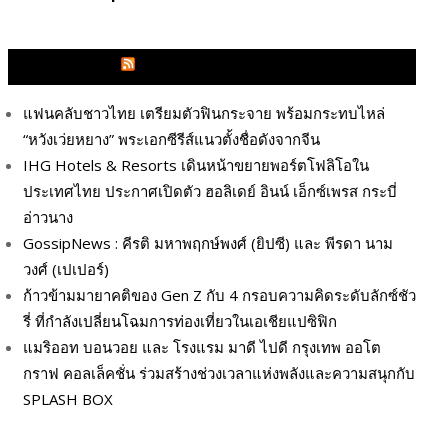
GLITZMAGAZINES.COM
แฟนคลับชาวไทย เตรียมตัวฟินกระจาย พร้อมกระทบไหล่
“หวังเว่ยหยาง” พระเอกซีรีส์แนวตั้งชื่อดังจากจีน
IHG Hotels & Resorts เดินหน้าขยายพอร์ตโฟลิโอใน
ประเทศไทย ประกาศเปิดตัว ฮอลิเดย์ อินน์ เอ็กซ์เพรส กระบี่
อ่าวนาง
GossipNews : คีรติ มหาพฤกษ์พงศ์ (ยิปซี) และ พีรดา นาม
วงศ์ (เปเปอร์)
ก้าวข้ามมายาคติของ Gen Z กับ 4 กรอบความคิดระดับลักซ์ชัว
รี่ ที่กำลังเปลี่ยนโฉมการท่องเที่ยวในเอเชียแปซิฟิก
แมริออท บอนวอย และ โรงแรม มาดี ไปดี กรุงเทพ ออโต
กราฟ คอลเล็คชั่น ร่วมสร้างช่วงเวลาแห่งพลังและความสนุกกับ
SPLASH BOX