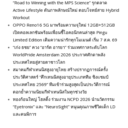
“Road to Winning with the MPS Science” รุกตลาด
Active Lifestyle ดันภาพลักษณ์ใหม่ ตอบโจทย์สาย Hybrid
Workout
OPPO Reno16 5G มาพร้อมความจุใหม่ 12GB+512GB
เปิดคอลเลกชันพร้อมเพื่อนซี้ไอคอนิกคนล่าสุด Pingu
Limited Edition เติมความน่ารักทุกโมเมนต์ เริ่ม 7 ส.ค. 69
“เก่ง ธชย” ควง “อาร์ต อารยา” ร่วมเทศกาลระดับโลก
WorldPride Amsterdam 2026 ประกาศศักดาพลัง
ประเทศไทยสู่สายตาชาวโลก
สมาคมกีฬาเทนนิสสูงอายุไทย สร้างปรากฏการณ์ครั้ง
ประวัติศาสตร์ “ศึกเทนนิสสูงอายุประเภททีม ชิงแชมป์
ประเทศไทย 2569” ทีมเข้าร่วมสูงสุดเป็นประวัติการณ์
ตอกย้ำความนิยมกีฬาเทนนิสในทุกช่วงวัย
ทองก้อนใหญ่ โฮลดิ้ง ร่วมงาน NCPD 2026 นำนวัตกรรม
“Eyetronix” และ “NeuroSight” หนุนคุณภาพชีวิตเด็ก LD
และคนพิการ