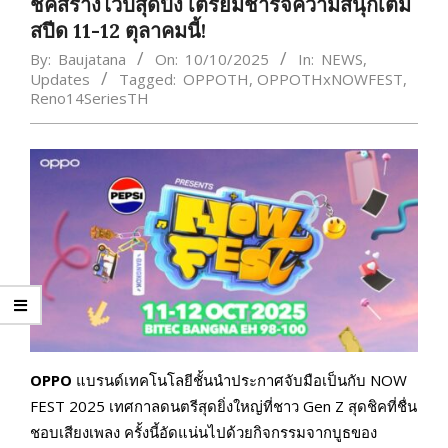
ชิคสร้างไวป์สุดปัง เตรียมชาร์จความสนุกเต็ม
สปีด 11-12 ตุลาคมนี้!
By:
Baujatana
On:
10/10/2025
In:
NEWS
,
Updates
Tagged:
OPPOTH
,
OPPOTHxNOWFEST
,
Reno14SeriesTH
OPPO
แบรนด์เทคโนโลยีชั้นนำประกาศจับมือเป็นกับ NOW
FEST 2025 เทศกาลดนตรีสุดยิ่งใหญ่ที่ชาว Gen Z สุดชิคที่ชื่น
ชอบเสียงเพลง ครั้งนี้อัดแน่นไปด้วยกิจกรรมจากบูธของ