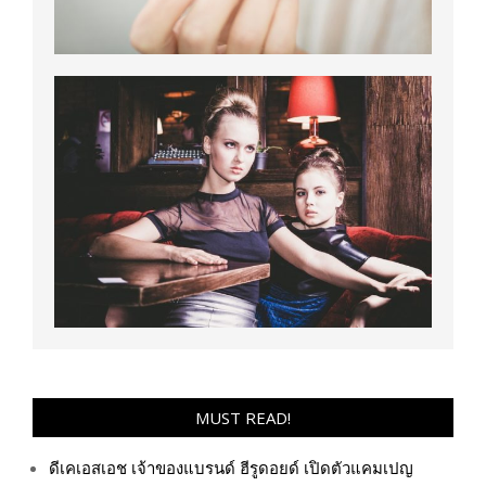
MUST READ!
ดีเคเอสเอช เจ้าของแบรนด์ ฮีรูดอยด์ เปิดตัวแคมเปญ