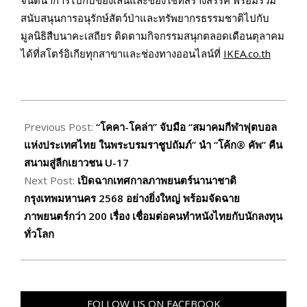
สนับสนุนการอนุรักษ์สัตว์ป่าและทรัพยากรธรรมชาติไปกับ
มูลนิธิสืบนาคะเสถียร ติดตามกิจกรรมสนุกตลอดเดือนตุลาคม
ได้ที่สโตร์อิเกียทุกสาขาและช่องทางออนไลน์ที่
IKEA.co.th
2025-
10-
Previous Post:
“โคคา-โคล่า” จับมือ “สมาคมกีฬาฟุตบอล
03
แห่งประเทศไทย ในพระบรมราชูปถัมภ์” นำ “โค้ก® คัพ” คืน
สนามสู่ลีกเยาวชน U-17
Next Post:
เปิดฉากเทศกาลภาพยนตร์นานาชาติ
กรุงเทพมหานคร 2568 อย่างยิ่งใหญ่ พร้อมจัดฉาย
ภาพยนตร์กว่า 200 เรื่อง เชื่อมต่อคนทำหนังไทยกับนักลงทุน
ทั่วโลก
FOLLOW US ON FACEBOOK