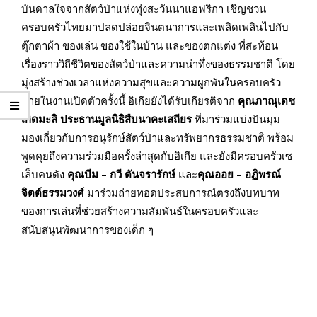
บันดาลใจจากสัตว์ป่าแห่งทุ่งสะวันนาแอฟริกา เชิญชวน
ครอบครัวไทยมาปลดปล่อยจินตนาการและเพลิดเพลินไปกับ
ตุ๊กตาผ้า ของเล่น ของใช้ในบ้าน และของตกแต่ง ที่สะท้อน
เรื่องราววิถีชีวิตของสัตว์ป่าและความน่าทึ่งของธรรมชาติ โดย
มุ่งสร้างช่วงเวลาแห่งความสุขและความผูกพันในครอบครัว
ภายในงานเปิดตัวครั้งนี้ อิเกียยังได้รับเกียรติจาก
คุณภาณุเดช
เกิดมะลิ ประธานมูลนิธิสืบนาคะเสถียร
ที่มาร่วมแบ่งปันมุม
มองเกี่ยวกับการอนุรักษ์สัตว์ป่าและทรัพยากรธรรมชาติ พร้อม
พูดคุยถึงความร่วมมือครั้งล่าสุดกับอิเกีย และยังมีครอบครัวเซ
เล็บคนดัง
คุณบีม – กวี ตันจรารักษ์
และ
คุณออย – อฏิพรณ์
จิตต์ธรรมวงศ์
มาร่วมถ่ายทอดประสบการณ์ตรงถึงบทบาท
ของการเล่นที่ช่วยสร้างความสัมพันธ์ในครอบครัวและ
สนับสนุนพัฒนาการของเด็ก ๆ