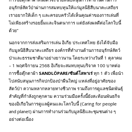
อนุรักษ์สัตว์ป่าผ่านการสมทบทุนให้แก่มูลนิธิสืบนาคะเสถียร
เราอยากให้เด็ก ๆ และครอบครัวได้เห็นคุณค่าของการเล่นที่
ไม่เพียงสร้างรอยยิ้มและจินตนาการ แต่ยังส่งผลดีต่อโลกใบนี้
ด้วย”
นอกจากการส่งเสริมการเล่น อิเกีย ประเทศไทย ยังได้จับมือ
กับมูลนิธิสืบนาคะเสถียร องค์กรที่ทำงานด้านการอนุรักษ์สัตว์
ป่าและธรรมชาติมาอย่างยาวนาน โดยระหว่างวันที่ 1 ตุลาคม
– 1 พฤศจิกายน 2568 อิเกียจะสมทบทุนบริจาค 100 บาทต่อ
การซื้อตุ๊กตาผ้า
SANDLÖPARE/ซันด์โลพาเร่
ทุก 1 ตัว เพื่อนำ
ไปสนับสนุนภารกิจปกป้องป่าผืนใหญ่ แหล่งที่อยู่อาศัยของ
สัตว์ป่า ความหลากหลายทางชีวภาพ รวมถึงการดูแลชนิดพันธุ์
สำคัญที่กำลังถูกคุกคาม ความร่วมมือครั้งนี้ยังสะท้อนพันธกิจ
ของอิเกียในการดูแลผู้คนและโลกใบนี้ (Caring for people
and planet) ผ่านการทำงานร่วมกับมูลนิธิและชุมชนต่าง ๆ
อย่างต่อเนื่อง