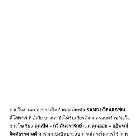
ภายในงานแถลงข่าวเปิดตัวคอลเล็คชั่น
SANDLÖPARE/ซัน
ด์โลพาเร่
ที่ อิเกีย บางนา ยังได้รับเกียรติจากครอบครัวขวัญใจ
ชาวโซเชียล
คุณบีม – กวี ตันจรารักษ์
และ
คุณออย – อฏิพรณ์
จิตต์ธรรมวงศ์
มาร่วมแบ่งปันประสบการณ์ตรงในการใช้ ‘การ