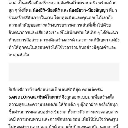
เล่น’ เป็นเครื่องมือสร้างความสัมพันธ์ในครอบครัว พร้อมด้วย
ลูก ๆ ทั้งสี่คน
น้องธีร์–น้องพีร์
และ
น้องอัยวา–น้องอัญญา
ที่มา
ร่วมสร้างสีสันภายในงาน โดยคุณบีมและคุณออยได้เล่าถึง
ความสำคัญของการสร้างบรรยากาศการเล่นที่เต็มไปด้วย
จินตนาการและเสียงหัวเราะ ที่ไม่เพียงช่วยให้เด็ก ๆ ได้พัฒนา
ทักษะการสื่อสาร ความคิดสร้างสรรค์ และการแก้ปัญหา แต่ยัง
ทำให้ทุกคนในครอบครัวได้ใช้เวลาร่วมกันอย่างมีคุณค่าและ
อบอุ่นหัวใจ
อิเกียเชื่อว่าบ้านคือสนามเด็กเล่นที่ดีที่สุด คอลเล็คชั่น
SANDLÖPARE/ซันด์โลพาเร่
จึงถูกออกแบบมาเพื่อสร้างทั้ง
ความสุขและความปลอดภัยให้กับเด็ก ๆ ตุ๊กตาผ้าของอิเกียทุก
ชิ้นผ่านการทดสอบอย่างเข้มงวด ทั้งการดึง การตรวจสอบสาร
เคมี ความทนทาน และการซักหลายรอบ เพื่อให้มั่นใจว่าคงรูป
ไม่หลุดง่าย และปลอดภัยด้วยตาเย็บปักแทนลูกปัด นอกจากนี้