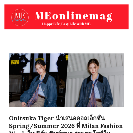
Skip
to
content
MEONLINEMAG.COM
Primary
Navigation
Menu
Onitsuka Tiger นำเสนอคอลเล็กชั่น
Spring/Summer 2026 ที่ Milan Fashion