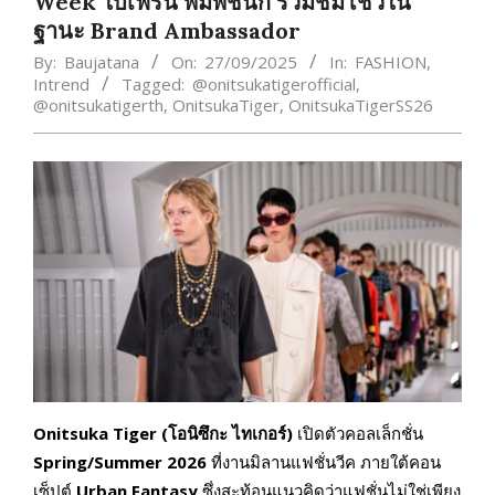
Week ใบเฟิร์น พิมพ์ชนก ร่วมชมโชว์ใน
ฐานะ Brand Ambassador
By:
Baujatana
On:
27/09/2025
In:
FASHION
,
Intrend
Tagged:
@onitsukatigerofficial
,
@onitsukatigerth
,
OnitsukaTiger
,
OnitsukaTigerSS26
Onitsuka Tiger (โอนิซึกะ ไทเกอร์)
เปิดตัวคอลเล็กชั่น
Spring/Summer 2026
ที่งานมิลานแฟชั่นวีค ภายใต้คอน
เซ็ปต์
Urban Fantasy
ซึ่งสะท้อนแนวคิดว่าแฟชั่นไม่ใช่เพียง