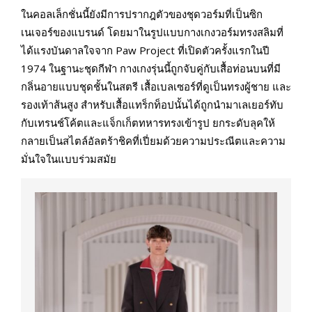
ในคอลเล็กชั่นนี้ยังมีการปรากฎตัวของชุดวอร์มที่เป็นซิก
เนเจอร์ของแบรนด์ โดยมาในรูปแบบกางเกงวอร์มทรงสลิมที่
ได้แรงบันดาลใจจาก Paw Project ที่เปิดตัวครั้งแรกในปี
1974 ในฐานะชุดกีฬา กางเกงรุ่นนี้ถูกจับคู่กับเสื้อท่อนบนที่มี
กลิ่นอายแบบชุดชั้นในสตรี เสื้อเบลเซอร์ที่ดูเป็นทรงผู้ชาย และ
รองเท้าส้นสูง สำหรับเสื้อแทร็กท็อปนั้นได้ถูกนำมาเลเยอร์ทับ
กับเทรนช์โค้ตและแจ็กเก็ตทหารทรงเข้ารูป ยกระดับลุคให้
กลายเป็นสไตล์อัลตร้าชิคที่เปี่ยมด้วยความประณีตและความ
มั่นใจในแบบร่วมสมัย