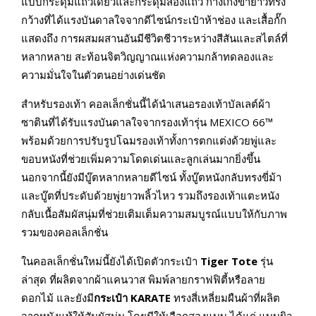
แบบกระดุมแถวเดียวและกระดุมสองแถว กางเกงขายาวทรง
กว้างที่ได้แรงบันดาลใจจากดีไซน์กระเป๋าห้าช่อง และเสื้อกั๊ก
แสดงถึง การผสมผสานอันมีชีวิตชีวาระหว่างสีสันและสไตล์ที่
หลากหลาย สะท้อนจิตวิญญาณแห่งความกล้าทดลองและ
ความมั่นใจในตัวตนอย่างเด่นชัด
สำหรับรองเท้า คอลเล็กชั่นนี้ได้นำเสนอรองเท้าบัลเลต์ผ้า
ซาตินที่ได้รับแรงบันดาลใจจากรองเท้ารุ่น MEXICO 66™
พร้อมด้วยการปรับรูปโฉมรองเท้าทั้งการตกแต่งด้วยพู่และ
ขอบหนังที่ช่วยเพิ่มความโดดเด่นและลูกเล่นมากยิ่งขึ้น
นอกจากนี้ยังมีบู๊ตหลากหลายดีไซน์ ทั้งบู๊ตหนังกลับทรงขี่ม้า
และบู๊ตที่ประดับด้วยพู่ยาวพลิ้วไหว รวมถึงรองเท้าแตะหนัง
กลับเนื้อสัมผัสนุ่มที่ช่วยเติมเต็มความสมบูรณ์แบบให้กับภาพ
รวมของคอลเล็กชั่น
ในคอลเล็กชั่นใหม่นี้ยังได้เปิดตัวกระเป๋า
Tiger Tote
รุ่น
ล่าสุด ที่ผลิตจากผ้าแคนวาส พิมพ์ลายกราฟฟิตี้หรือลาย
ดอกไม้ และยังมี
กระเป๋า
KARATE
ทรงสี่เหลี่ยมผืนผ้าที่ผลิต
จากหนังแท้ให้สัมผัสนุ่ม โดยมีให้เลือกสองแบบ ได้แก่ แบบผิว