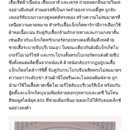
เสื้อเชิ้ตผ้าเนื้อย่น เสื้อเบลาส์ และเดรส ถ่ายทอดกลิ่นอายวินเท
จอย่างมีเสน่ห์ ส่วนเดรสที่เป็นภาพจำลองจากบอดี้สูท ถูกจับ
เลเยอร์ทับบนกางเกงคูลอตต์ทรงพอง สร้างความไม่สมมาตรที่
เหนือความคาดหมาย สำหรับเสื้อแจ็กเก็ตพาร์กามีการเลือกใช้
ผ้าทอเนื้อแน่น จับคู่กับเสื้อกล้ามถักลายทางและกางเกงขาสั้น
เช่นเดียวกับแจ็กเก็ตทรักเกอร์ครอปทรงคมที่เพิ่มดีเทลด้วย
ชายเสื้อระบายจีบบริเวณเอว ในขณะเดียวกันยังมีแจ็กเก็ตไบ
เกอร์โอเวอร์ไซส์ และกระโปรงสั้นทรงไบเกอร์ตกแต่งด้วยซิป
ซึ่งทั้งหมดผลิตขึ้นจากหนังแท้ ผ้าหนังกลับปรากฏอยู่บนเสื้อ
แจ็กเก็ตสไตล์วาร์ซิตี้ จับคู่กับกระโปรงจีบพลีททรงไม่สมมาตร
ความยาวระดับเข่า ส่วนผ้านีโอพรีนและไนลอนพิมพ์ลาย ถูก
นำมาใช้ในเสื้อสเวตเชิ้ตโอเวอร์ไซส์แบบรีเวอร์สิเบิล พร้อมกับ
ฮู้ดดี้และแจ็กเก็ตบุนวมพิมพ์ลายดอกกุหลาบและเดซี่ ในโทน
สีชมพูสไตล์ยุค 80s ที่ช่วยเติมกลิ่นอายดอกไม้ให้กับคอลเล็กชั่
นอย่างลงตัว