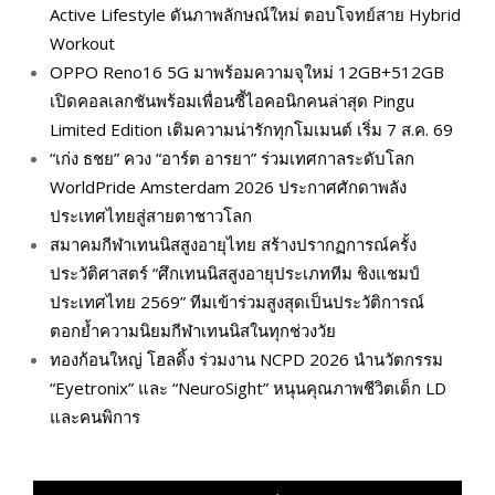
Active Lifestyle ดันภาพลักษณ์ใหม่ ตอบโจทย์สาย Hybrid
Workout
OPPO Reno16 5G มาพร้อมความจุใหม่ 12GB+512GB
เปิดคอลเลกชันพร้อมเพื่อนซี้ไอคอนิกคนล่าสุด Pingu
Limited Edition เติมความน่ารักทุกโมเมนต์ เริ่ม 7 ส.ค. 69
“เก่ง ธชย” ควง “อาร์ต อารยา” ร่วมเทศกาลระดับโลก
WorldPride Amsterdam 2026 ประกาศศักดาพลัง
ประเทศไทยสู่สายตาชาวโลก
สมาคมกีฬาเทนนิสสูงอายุไทย สร้างปรากฏการณ์ครั้ง
ประวัติศาสตร์ “ศึกเทนนิสสูงอายุประเภททีม ชิงแชมป์
ประเทศไทย 2569” ทีมเข้าร่วมสูงสุดเป็นประวัติการณ์
ตอกย้ำความนิยมกีฬาเทนนิสในทุกช่วงวัย
ทองก้อนใหญ่ โฮลดิ้ง ร่วมงาน NCPD 2026 นำนวัตกรรม
“Eyetronix” และ “NeuroSight” หนุนคุณภาพชีวิตเด็ก LD
และคนพิการ