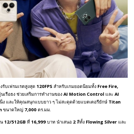
งรับเฟรมเรตสูงสุด
120FPS
สำหรับเกมยอดนิยมทั้ง
Free Fire,
ุ่นเรือธง ช่วยเสริมการทำงานของ
AI Motion Control
และ
AI
ตนิ่ง และให้คุณสนุกแบบยาว ๆ ไม่สะดุดด้วยแบตเตอรียักษ์
Titan
em
ขนาดใหญ่
7,000
ตร.มม.
่น
12/512GB
ที่
16,999
บาท นำเสนอ
2
สีทั้ง
Flowing Silver
และ