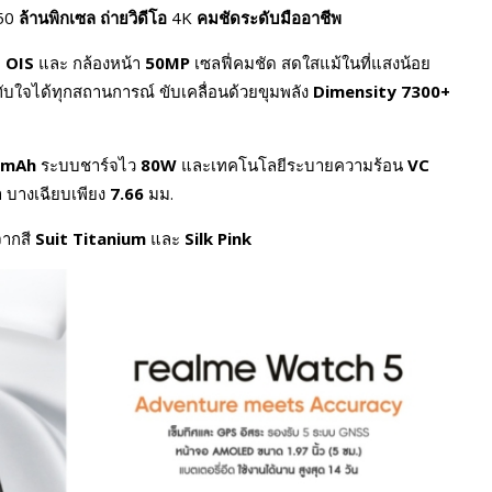
50
ล้านพิกเซล ถ่ายวิดีโอ
4K
คมชัดระดับมืออาชีพ
บ
OIS
และ กล้องหน้า
50MP
เซลฟี่คมชัด สดใสแม้ในที่แสงน้อย
ทับใจได้ทุกสถานการณ์ ขับเคลื่อนด้วยขุมพลัง
Dimensity 7300+
0mAh
ระบบชาร์จไว
80W
และเทคโนโลยีระบายความร้อน
VC
า บางเฉียบเพียง
7.66
มม.
จากสี
Suit Titanium
และ
Silk Pink