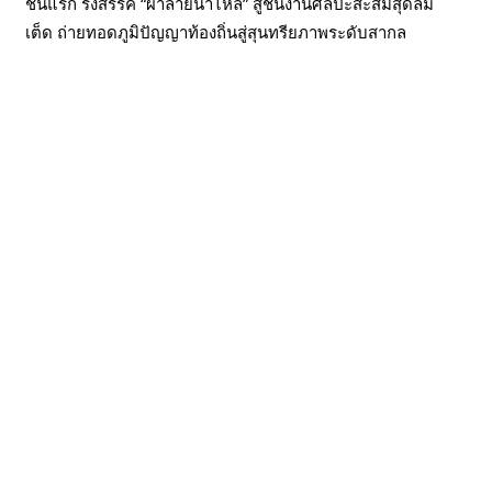
ชันแรก รังสรรค์ “ผ้าลายน้ำไหล” สู่ชิ้นงานศิลปะสะสมสุดลิมิ
เต็ด ถ่ายทอดภูมิปัญญาท้องถิ่นสู่สุนทรียภาพระดับสากล