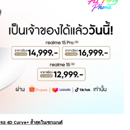
าจอ
4D Curve+
ล้ำสุดในเซกเมนต์