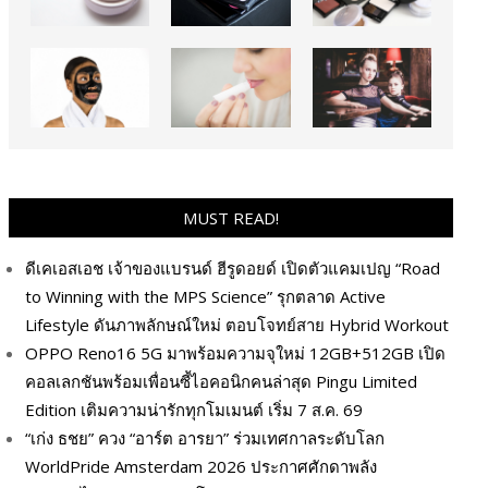
MUST READ!
ดีเคเอสเอช เจ้าของแบรนด์ ฮีรูดอยด์ เปิดตัวแคมเปญ “Road
to Winning with the MPS Science” รุกตลาด Active
Lifestyle ดันภาพลักษณ์ใหม่ ตอบโจทย์สาย Hybrid Workout
OPPO Reno16 5G มาพร้อมความจุใหม่ 12GB+512GB เปิด
คอลเลกชันพร้อมเพื่อนซี้ไอคอนิกคนล่าสุด Pingu Limited
Edition เติมความน่ารักทุกโมเมนต์ เริ่ม 7 ส.ค. 69
“เก่ง ธชย” ควง “อาร์ต อารยา” ร่วมเทศกาลระดับโลก
WorldPride Amsterdam 2026 ประกาศศักดาพลัง