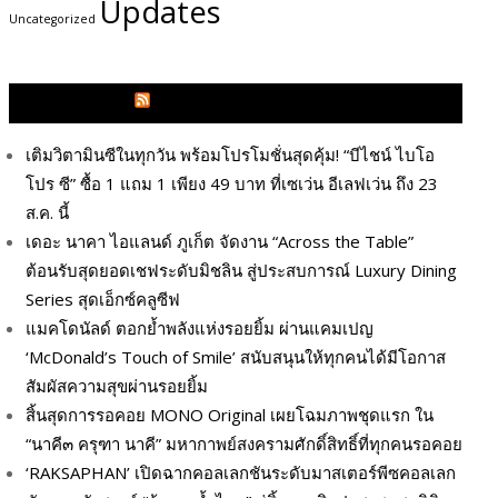
Updates
Uncategorized
GLITZMAGAZINES.COM
เติมวิตามินซีในทุกวัน พร้อมโปรโมชั่นสุดคุ้ม! “บีไชน์ ไบโอ
โปร ซี” ซื้อ 1 แถม 1 เพียง 49 บาท ที่เซเว่น อีเลฟเว่น ถึง 23
ส.ค. นี้
เดอะ นาคา ไอแลนด์ ภูเก็ต จัดงาน “Across the Table”
ต้อนรับสุดยอดเชฟระดับมิชลิน สู่ประสบการณ์ Luxury Dining
Series สุดเอ็กซ์คลูซีฟ
แมคโดนัลด์ ตอกย้ำพลังแห่งรอยยิ้ม ผ่านแคมเปญ
‘McDonald’s Touch of Smile’ สนับสนุนให้ทุกคนได้มีโอกาส
สัมผัสความสุขผ่านรอยยิ้ม
สิ้นสุดการรอคอย MONO Original เผยโฉมภาพชุดแรก ใน
“นาคี๓ ครุฑา นาคี” มหากาพย์สงครามศักดิ์สิทธิ์ที่ทุกคนรอคอย
‘RAKSAPHAN’ เปิดฉากคอลเลกชันระดับมาสเตอร์พีซคอลเลก