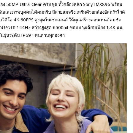
ือธง 50MP Ultra-Clear ครบชุด ทั้งกล้องหลัก Sony IMX896 พร้อม
งคืนและภาพบุคคลได้คมกริบ สีสวยสมจริง เสริมด้วยกล้องอัลตร้าไวด์
ับวิดีโอ 4K 60FPS สูงสุดในเซกเมนต์ ให้คุณสร้างคอนเทนต์คมชัด
ฟรชเรต 144Hz สว่างสูงสุด 6500nit ขอบบางเฉียบเพียง 1.48 มม.
กันฝุ่นระดับ IP69+ ทนทานทุกองศา