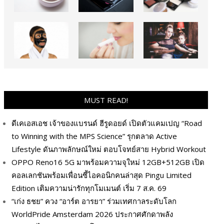
MUST READ!
ดีเคเอสเอช เจ้าของแบรนด์ ฮีรูดอยด์ เปิดตัวแคมเปญ “Road
to Winning with the MPS Science” รุกตลาด Active
Lifestyle ดันภาพลักษณ์ใหม่ ตอบโจทย์สาย Hybrid Workout
OPPO Reno16 5G มาพร้อมความจุใหม่ 12GB+512GB เปิด
คอลเลกชันพร้อมเพื่อนซี้ไอคอนิกคนล่าสุด Pingu Limited
Edition เติมความน่ารักทุกโมเมนต์ เริ่ม 7 ส.ค. 69
“เก่ง ธชย” ควง “อาร์ต อารยา” ร่วมเทศกาลระดับโลก
WorldPride Amsterdam 2026 ประกาศศักดาพลัง