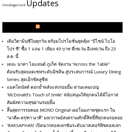
Updates
Uncategorized
GLITZMAGAZINES.COM
เติมวิตามินซีในทุกวัน พร้อมโปรโมชั่นสุดคุ้ม! “บีไชน์ ไบโอ
โปร ซี” ซื้อ 1 แถม 1 เพียง 49 บาท ที่เซเว่น อีเลฟเว่น ถึง 23
ส.ค. นี้
เดอะ นาคา ไอแลนด์ ภูเก็ต จัดงาน “Across the Table”
ต้อนรับสุดยอดเชฟระดับมิชลิน สู่ประสบการณ์ Luxury Dining
Series สุดเอ็กซ์คลูซีฟ
แมคโดนัลด์ ตอกย้ำพลังแห่งรอยยิ้ม ผ่านแคมเปญ
‘McDonald’s Touch of Smile’ สนับสนุนให้ทุกคนได้มีโอกาส
สัมผัสความสุขผ่านรอยยิ้ม
สิ้นสุดการรอคอย MONO Original เผยโฉมภาพชุดแรก ใน
“นาคี๓ ครุฑา นาคี” มหากาพย์สงครามศักดิ์สิทธิ์ที่ทุกคนรอคอย
‘RAKSAPHAN’ เปิดฉากคอลเลกชันระดับมาสเตอร์พีซคอลเลก