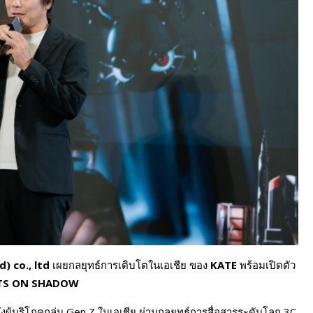
) co., ltd
เผยกลยุทธ์การเติบโตในเอเชีย ของ
KATE
พร้อมเปิดตัว
TS ON SHADOW
ผู้บริโภคกลุ่ม Gen Z ในเอเชีย ผ่านกลยุทธ์การสื่อสารระดับโลก 3C