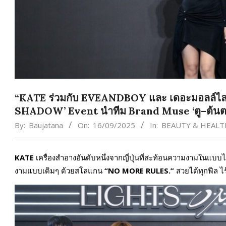
“KATE ร่วมกับ EVEANDBOY และ เดอะมอลล์ไลฟ
SHADOW’ Event นำทีม Brand Muse ‘ตู–ต้นตะว
By:
Baujatana
On:
16/09/2025
In:
BEAUTY & HEALT
KATE
เครื่องสำอางอันดับหนึ่งจากญี่ปุ่นที่สะท้อนความงามในแบบ
งามแบบเดิมๆ ด้วยสโลแกน
“
NO MORE RULES.”
สวยได้ทุกฟีล ไ