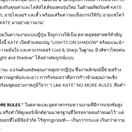
อมโยงกับคุณค่าและไลฟ์สไตล์ของคนรุ่นใหม่ ในด้านผลิตภัณฑ์ KATE
ิก, อายไลเนอร์ และคิ้ว พร้อมเสริมความแข็งแกร่งให้กับ อายแชโดว์
กับ KATE มาอย่างยาวนาน”
ในความงามแบบญี่ปุ่น จึงถูกวางให้เป็น ตลาดยุทธศาสตร์สำคัญ
ั้งนี้ KATE เปิดตัวแคมเปญ “LIGHTS ON SHADOW” พร้อมแนะนำ
ตัว ความมั่นใจ และคาแรกเตอร์ Cool & Sharp ในฐานะ มิวส์ชาวไทยคน
ight and Shadow” ได้อย่างสมบูรณ์แบบ
 แบรนด์เมคอัพคุณภาพสูงจากญี่ปุ่น ซึ่งภาพลักษณ์นี้ช่วยสร้าง
้างความผูกพันระยะยาว ภารกิจของเราคือการก้าวข้ามคุณภาพเชิง
ิง พร้อมพูดอย่างภาคภูมิใจว่า “I Like KATE” NO MORE RULES. คือคำ
RE RULES.”
ในตลาดและอุตสาหกรรมความงามที่มีการแข่งขันสูง
ึ้น หรือทำให้ดูเพอร์เฟ็กต์ตามมาตรฐานที่ใครหลายคนกำหนดไว้” แต่
ออกที่ไม่มีข้อจำกัด ไร้ทุกกฎเกณฑ์— เกินกว่ากระแส เกินกว่าความ
น