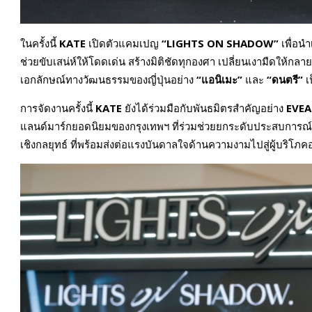
ในครั้งนี้
KATE
เปิดตัวแคมเปญ
“LIGHTS ON SHADOW”
เพื่อน
ช่วยขับเสน่ห์ให้โดดเด่น สร้างมิติชัดทุกองศา เปลี่ยนเงามืดให้กลา
เอกลักษณ์ทางวัฒนธรรมของญี่ปุ่นอย่าง
“แอนิเมะ”
และ
“ดนตรี”
เ
การจัดงานครั้งนี้
KATE
ยังได้ร่วมมือกับพันธมิตรสำคัญอย่าง
EVE
แลนด์มาร์กยอดนิยมของกรุงเทพฯ ที่ร่วมช่วยยกระดับประสบการณ์
เชิงกลยุทธ์ ที่พร้อมส่งต่อแรงบันดาลใจด้านความงามไปสู่ผู้บริโภค