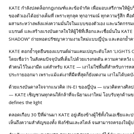
KATE กำลังปลดล็อกกฎเกณฑ์และข้อจำกัด เพื่อมอบเสรีภาพให้ผ
ของตัวเองได้อย่างเต็มที่ เพราะทุกลุค ทุกอารมณ์ ทุกความรู้สึก คื
ผสานระหว่างพลังแห่งความมั่นใจในแบบของตัวเอง และนวัตกรรมญี่ปุ
แบรนด์ และสร้างแรงบันดาลใจให้ผู้ใช้ที่เลือกและเชื่อมั่นใน KAT
SHADOW” ถ่ายทอดปรัชญาความงามใหม่แบบญี่ปุ่น และตอกย้ำควา
KATE ตอกย้ำจุดยืนของแบรนด์ผ่านแคมเปญระดับโลก ‘LIGHTS 
โดยเชื่อว่า ในสังคมปัจจุบันที่เต็มไปด้วยแรงกดดัน ความคาดหวั
ตัวตนไว้ในเงามืด แต่สำหรับ KATE — เงาไม่ใช่พื้นที่สำหรับการหลบ
ประกายออกมา เพราะแม้แต่เงาที่มืดที่สุดก็ยังงดงาม เงาไม่ได้บดบั
ด้วยแรงบันดาลใจจากแนวคิด IN-EI ของญี่ปุ่น — แนวคิดทางศิลป
— KATE เชิญชวนทุกคนให้กล้าที่จะนิยามเงาใหม่ โอบรับทุกด้าน
defines the light
ตลอดเกือบ 30 ปีที่ผ่านมา KATE อยู่เคียงข้างผู้ใช้ทั้งในเอเชี
เห็นถึงความสำคัญของทั้ง ฟังก์ชันและสไตล์ จนสามารถครองใจผู้