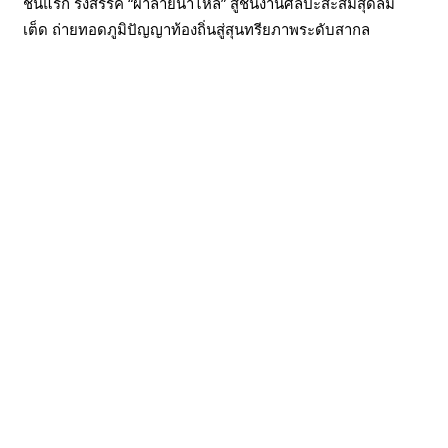
ชันแรก รังสรรค์ “ผ้าลายน้ำไหล” สู่ชิ้นงานศิลปะสะสมสุดลิมิ
เต็ด ถ่ายทอดภูมิปัญญาท้องถิ่นสู่สุนทรียภาพระดับสากล