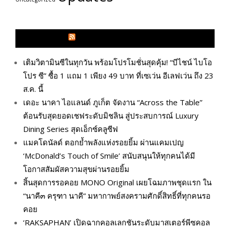
GLITZMAGAZINES.COM
เติมวิตามินซีในทุกวัน พร้อมโปรโมชั่นสุดคุ้ม! “บีไชน์ ไบโอ
โปร ซี” ซื้อ 1 แถม 1 เพียง 49 บาท ที่เซเว่น อีเลฟเว่น ถึง 23
ส.ค. นี้
เดอะ นาคา ไอแลนด์ ภูเก็ต จัดงาน “Across the Table”
ต้อนรับสุดยอดเชฟระดับมิชลิน สู่ประสบการณ์ Luxury
Dining Series สุดเอ็กซ์คลูซีฟ
แมคโดนัลด์ ตอกย้ำพลังแห่งรอยยิ้ม ผ่านแคมเปญ
‘McDonald’s Touch of Smile’ สนับสนุนให้ทุกคนได้มี
โอกาสสัมผัสความสุขผ่านรอยยิ้ม
สิ้นสุดการรอคอย MONO Original เผยโฉมภาพชุดแรก ใน
“นาคี๓ ครุฑา นาคี” มหากาพย์สงครามศักดิ์สิทธิ์ที่ทุกคนรอ
คอย
‘RAKSAPHAN’ เปิดฉากคอลเลกชันระดับมาสเตอร์พีซคอล