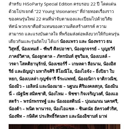
สำหรับ HiSoParty Special Edition ครบรอบ 22 ปี โดดเด่น
ด้วยโปรเจกต์ “22 Young Visionaries” ที่ถ่ายทอดเรื่องราว
ของคนรุ่นใหม่ 22 คนที่น่าจับตามองและเปี่ยมไปด้วยวิสัย
ทัศน์ พวกเขาคือตัวแทนของความคิดสร้างสรรค์ ความ
สามารถ และแรงบันดาลใจ ที่พร้อมส่งต่อพลังบวกให้กับคนรุ่น
เดียวกันและรุ่นถัดไป ได้แก่
น้องแพรว และ น้องพราว ธน
วิสุทธิ์
,
น้องเทมส์ – ฑีฆรี ศิลปอาชา
,
น้องลูกจรรย์ – บุญยวีร์
ภาคย์วิศาล
,
น้องลูกตาล – ภัทรนันท์ สุขวิมล
,
น้องเบลล์ –
วรดา โสคติยานุรักษ์
,
น้องเชอร์รี่ – เกษลดา ลือนาม
,
น้องอิส
รีย์ และอัญญ่า มหากิจศิริ ลีโอณีโอ
,
น้องไอจัง – ยิ่งปิยา ใบ
หยก
,
น้องเบลล่า กุญช์จารี จีระแพทย์
,
น้องอนิกา จาติกวณิช
,
น้องมิว – เอลิลน์ และน้องมาย – นฐนน ศิริมงคลสกุล
,
น้องมิน
นี่ – ณัฐนิช สมิตชาติ
,
น้องไหม – พิชชา กิจเจริญวงศ์
,
น้องแอ
สตร้า – พรน์รพรรทฐ์ และ น้องออสตินน์ – ปุณณภณ นครศรี
,
น้องต้า – พนิต พานารถ
,
น้องไอแซค – ชินดนัย อัครวงศ์วริศ
,
น้องพีท – กษิดิศ ประสิทธิ์รัตนพร และน้องอิชานท์ มาฟ