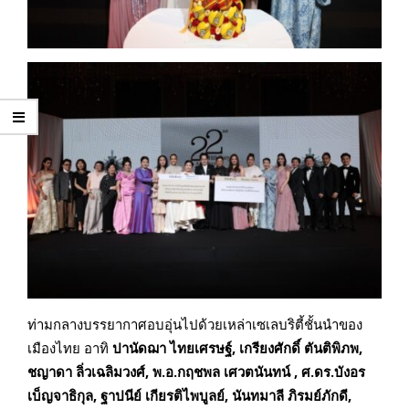
ท่ามกลางบรรยากาศอบอุ่นไปด้วยเหล่าเซเลบริตี้ชั้นนำของ
เมืองไทย อาทิ
ปานัดฌา ไทยเศรษฐ์
,
เกรียงศักดิ์ ตันติพิภพ
,
ชญาดา ลิ่วเฉลิมวงศ์
, พ.อ.กฤชพล เศวตนันทน์
,
ศ.ดร.บังอร
เบ็ญจาธิกุล
,
ฐาปนีย์ เกียรติไพบูลย์
,
นันทมาลี ภิรมย์ภักดี
,