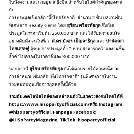
ใบนี้งดงามและน่าอยู่มากยิ่งขึ้น สำหรับไฮไลต์สำคัญของงาน
กับ
การประมูลเข็มกลัด “ผึ้งไทยรักชาติ” จำนวน 2 ชิ้น ผลงานชิ้น
พิเศษจาก Beauty Gems โดย
สุริยน ศรีอรทัยกุล
ซึ่งเปิด
ประมูลในราคาเริ่มต้น 250,000 บาท และได้รับความสนใจ
อย่างคับคั่ง จนในที่สุด
ศ.ดร.บังอร เบ็ญจาธิกุล
และ
ปานัดฌา
ไทยเศรษฐ์
ผู้ชนะการประมูลทั้ง 2 ท่าน สามารถคว้าผลงานชิ้น
ล้ำค่าไปครองในราคาชิ้นละ 300,000 บาท
นอกจากนี้
สุริยน ศรีอรทัยกุล
ยังได้มอบรายได้ส่วนหนึ่งจาก
การจำหน่ายเข็มกลัด “ผึ้งไทยรักชาติ” รุ่นพิเศษภายในงาน
ร่วมสมทบทุนเพื่อการกุศลครั้งนี้ด้วย
ร่วมอัปเดตไลฟ์สไตล์ของเหล่าคนดังในแวดวงสังคมไทยได้ที่
https://www.hisopartyofficial.com/หรือ Instagram:
@hisopartyofficial
, Fanpage Facebook:
@HiSoPartyMagazine
, TikTok:
hisopartyofficial