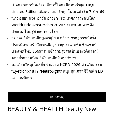
เปิดคอลเลกชันพร้อมเพื่อนซี้ไอคอนิกคนล่าสุด Pingu
Limited Edition เติมความน่ารักทุกโมเมนต์ เริ่ม 7 ส.ค. 69
“เก่ง ธชย” ควง “อาร์ต อารยา” ร่วมเทศกาลระดับโลก
WorldPride Amsterdam 2026 ประกาศศักดาพลัง
ประเทศไทยสู่สายตาชาวโลก
สมาคมกีฬาเทนนิสสูงอายุไทย สร้างปรากฏการณ์ครั้ง
ประวัติศาสตร์ “ศึกเทนนิสสูงอายุประเภททีม ชิงแชมป์
ประเทศไทย 2569” ทีมเข้าร่วมสูงสุดเป็นประวัติการณ์
ตอกย้ำความนิยมกีฬาเทนนิสในทุกช่วงวัย
ทองก้อนใหญ่ โฮลดิ้ง ร่วมงาน NCPD 2026 นำนวัตกรรม
“Eyetronix” และ “NeuroSight” หนุนคุณภาพชีวิตเด็ก LD
และคนพิการ
หมวดหมู่
BEAUTY & HEALTH
Beauty New