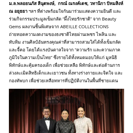
ม.ล.พลอยนภัส ลีนุตพงษ์
,
กรณ์ ณรงค์เดช
,
วทานิกา ปัทมสิงห์
ณ อยุธยา
ฯลฯ ที่ต่างพร้อมใจกันมาร่วมแสดงความยินดี และ
ร่วมกิจกรรมประมูลเข็มกลัด “ผึ้งไทยรักชาติ” จาก Beauty
Gems ผลงานชิ้นพิเศษจาก ABEILLE COLLECTIONS
ถ่ายทอดความงดงามของธงชาติไทยผ่านเพชร ไพลิน และ
ทับทิม งานศิลป์อันทรงคุณค่าที่สามารถสวมใส่ได้ทั้งเข็มกลัด
และจี้คอ โดยได้แรงบันดาลใจจาก “ความรัก และความภาค
ภูมิใจในความเป็นไทย” ซึ่งรายได้ทั้งหมดมอบให้แก่ มูลนิธิ
พิทักษ์และคุ้มครองเด็ก เพื่อช่วยเหลือ พิทักษ์และต่อต้านการ
ล่วงละเมิดสิทธิเด็กและเยาวชน ทั้งทางร่างกายและจิตใจ และ
กองทัพบก เพื่อช่วยเหลือทหารที่ปฏิบัติงานในพื้นที่ชายแดน