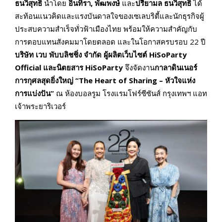
ธนวิสุทธิ์
นำโดย
อินทิรา
,
พัฒพงษ์
และ
ปรียามล ธนวิสุทธิ์
ได้
สะท้อนแนวคิดและแรงบันดาลใจของเซเลบริตี้และนักธุรกิจผู้
ประสบความสำเร็จทั่วฟ้าเมืองไทย พร้อมให้ความสำคัญกับ
การตอบแทนสังคมมาโดยตลอด และในโอกาสครบรอบ 22 ปี
บริษัท เวบ พับบลิชชิ่ง จำกัด ผู้ผลิตเว็บไซต์ HiSoParty
Official และนิตยสาร HiSoParty
จึงจัดงาน
กาลาดินเนอร์
การกุศลสุดยิ่งใหญ่ “
The Heart of Sharing –
หัวใจแห่ง
การแบ่งปัน”
ณ ห้องบอลรูม โรงแรมโฟร์ซีซันส์ กรุงเทพฯ แอท
เจ้าพระยาริเวอร์