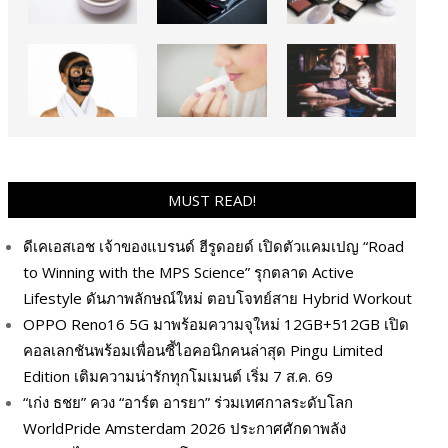
MUST READ!
ดีเคเอสเอช เจ้าของแบรนด์ ฮีรูดอยด์ เปิดตัวแคมเปญ “Road
to Winning with the MPS Science” รุกตลาด Active
Lifestyle ดันภาพลักษณ์ใหม่ ตอบโจทย์สาย Hybrid Workout
OPPO Reno16 5G มาพร้อมความจุใหม่ 12GB+512GB เปิด
คอลเลกชันพร้อมเพื่อนซี้ไอคอนิกคนล่าสุด Pingu Limited
Edition เติมความน่ารักทุกโมเมนต์ เริ่ม 7 ส.ค. 69
“เก่ง ธชย” ควง “อาร์ต อารยา” ร่วมเทศกาลระดับโลก
WorldPride Amsterdam 2026 ประกาศศักดาพลัง