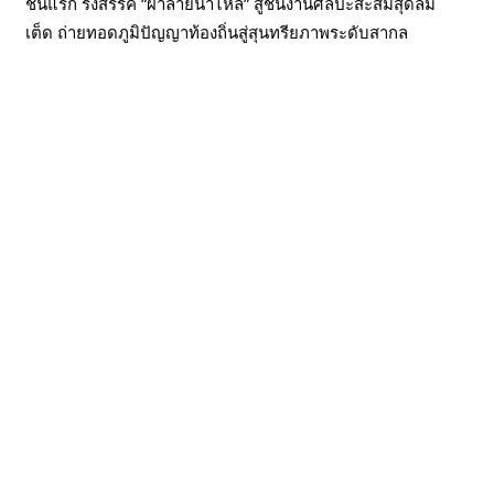
ชันแรก รังสรรค์ “ผ้าลายน้ำไหล” สู่ชิ้นงานศิลปะสะสมสุดลิมิ
เต็ด ถ่ายทอดภูมิปัญญาท้องถิ่นสู่สุนทรียภาพระดับสากล