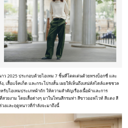
นาว 2025 ประกอบด้วยไอเทม 7 ชิ้นที่โดดเด่นด้วยทรงบ็อกซี่ และ
ง, เสื้อแจ็คเก็ต และกระโปรงสั้น เผยให้เห็นถึงเสน่ห์สไตล์แคชชวล
 สำหรับไอเทมประเภทผ้าถัก ให้ความสำคัญเรื่องเนื้อผ้าและการ
ดที่สวยงาม โดยเสื้อต่างๆ มาในโทนสีกรมท่า สีขาวออฟไวท์ สีแดง สี
ร่วงและฤดูหนาวที่กำลังจะมาถึงนี้