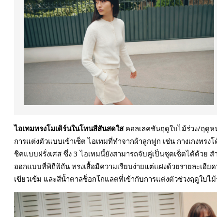
ไอเทมทรงโมเดิร์นในโทนสีสันสดใส
คอลเลคชันฤดูใบไม้ร่วง/ฤดูห
การแต่งตัวแบบเข้าเซ็ต ไอเทมที่ทำจากผ้าลูกฟูก เช่น กางเกงทรงโค้
ชิคแบบฝรั่งเศส ซึ่ง 3 ไอเทมนี้ยังสามารถจับคู่เป็นชุดเซ็ตได้ด้วย
ออกแบบที่พิถีพิถัน ทรงเสื้อมีความเรียบง่ายแต่แฝงด้วยรายละเอีย
เขียวเข้ม และสีน้ำตาลช็อกโกแลตที่เข้ากับการแต่งตัวช่วงฤดูใบไม้