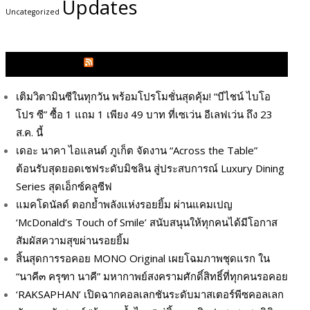
Updates
Uncategorized
GLITZMAGAZINES.COM
เติมวิตามินซีในทุกวัน พร้อมโปรโมชั่นสุดคุ้ม! “บีไชน์ ไบโอ
โปร ซี” ซื้อ 1 แถม 1 เพียง 49 บาท ที่เซเว่น อีเลฟเว่น ถึง 23
ส.ค. นี้
เดอะ นาคา ไอแลนด์ ภูเก็ต จัดงาน “Across the Table”
ต้อนรับสุดยอดเชฟระดับมิชลิน สู่ประสบการณ์ Luxury Dining
Series สุดเอ็กซ์คลูซีฟ
แมคโดนัลด์ ตอกย้ำพลังแห่งรอยยิ้ม ผ่านแคมเปญ
‘McDonald’s Touch of Smile’ สนับสนุนให้ทุกคนได้มีโอกาส
สัมผัสความสุขผ่านรอยยิ้ม
สิ้นสุดการรอคอย MONO Original เผยโฉมภาพชุดแรก ใน
“นาคี๓ ครุฑา นาคี” มหากาพย์สงครามศักดิ์สิทธิ์ที่ทุกคนรอคอย
‘RAKSAPHAN’ เปิดฉากคอลเลกชันระดับมาสเตอร์พีซคอลเลก