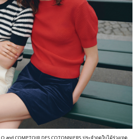
LO and COMPTOIR DES COTONNIERS ประจำฤดูใบไม้ร่วง/ฤดู