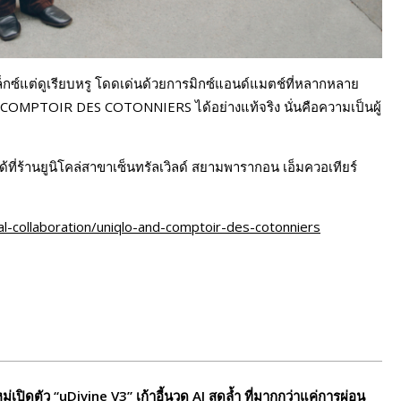
ีแล็กซ์แต่ดูเรียบหรู โดดเด่นด้วยการมิกซ์แอนด์แมตช์ที่หลากหลาย
COMPTOIR DES COTONNIERS ได้อย่างแท้จริง นั่นคือความเป็นผู้
านยูนิโคล่สาขาเซ็นทรัลเวิลด์ สยามพารากอน เอ็มควอเทียร์
l-collaboration/uniqlo-and-comptoir-des-cotonniers
ปิดตัว “uDivine V3” เก้าอี้นวด AI สุดล้ำ ที่มากกว่าแค่การผ่อน