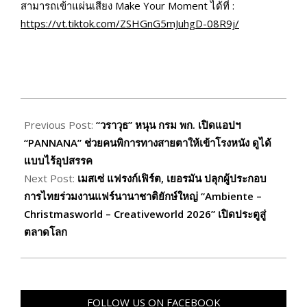
สามารถเข้าแผ่นเสียง Make Your Moment ได้ที่ :
https://vt.tiktok.com/ZSHGnG5mJuhgD-08R9j/
2025-
08-
Previous Post:
“วราวุธ” หนุน กรม พก. เปิดแอปฯ
28
“PANNANA” ช่วยคนพิการทางสายตาให้เข้าโรงหนัง ดูได้
แบบไร้อุปสรรค
Next Post:
เมสเซ่ แฟรงก์เฟิร์ต, เยอรมัน ปลุกผู้ประกอบ
การไทยร่วมงานแฟร์นานาชาติยักษ์ใหญ่ “Ambiente –
Christmasworld – Creativeworld 2026” เปิดประตูสู่
ตลาดโลก
FOLLOW US ON FACEBOOK