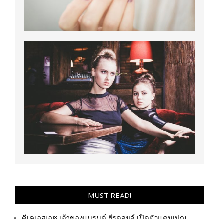
MUST READ!
ดีเคเอสเอช เจ้าของแบรนด์ ฮีรูดอยด์ เปิดตัวแคมเปญ