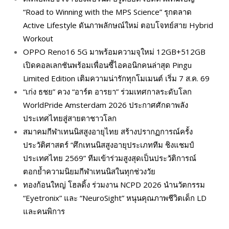
“Road to Winning with the MPS Science” รุกตลาด
Active Lifestyle ดันภาพลักษณ์ใหม่ ตอบโจทย์สาย Hybrid
Workout
OPPO Reno16 5G มาพร้อมความจุใหม่ 12GB+512GB
เปิดคอลเลกชันพร้อมเพื่อนซี้ไอคอนิกคนล่าสุด Pingu
Limited Edition เติมความน่ารักทุกโมเมนต์ เริ่ม 7 ส.ค. 69
“เก่ง ธชย” ควง “อาร์ต อารยา” ร่วมเทศกาลระดับโลก
WorldPride Amsterdam 2026 ประกาศศักดาพลัง
ประเทศไทยสู่สายตาชาวโลก
สมาคมกีฬาเทนนิสสูงอายุไทย สร้างปรากฏการณ์ครั้ง
ประวัติศาสตร์ “ศึกเทนนิสสูงอายุประเภททีม ชิงแชมป์
ประเทศไทย 2569” ทีมเข้าร่วมสูงสุดเป็นประวัติการณ์
ตอกย้ำความนิยมกีฬาเทนนิสในทุกช่วงวัย
ทองก้อนใหญ่ โฮลดิ้ง ร่วมงาน NCPD 2026 นำนวัตกรรม
“Eyetronix” และ “NeuroSight” หนุนคุณภาพชีวิตเด็ก LD
และคนพิการ