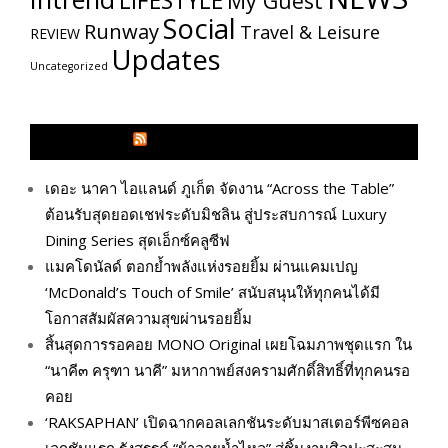
LIFESTYLE
My​ Guest
Social
Runway
Travel & Leisure
REVIEW
Updates
Uncategorized
GLITZMAGAZINES.COM
เดอะ นาคา ไอแลนด์ ภูเก็ต จัดงาน “Across the Table”
ต้อนรับสุดยอดเชฟระดับมิชลิน สู่ประสบการณ์ Luxury
Dining Series สุดเอ็กซ์คลูซีฟ
แมคโดนัลด์ ตอกย้ำพลังแห่งรอยยิ้ม ผ่านแคมเปญ
‘McDonald’s Touch of Smile’ สนับสนุนให้ทุกคนได้มี
โอกาสสัมผัสความสุขผ่านรอยยิ้ม
สิ้นสุดการรอคอย MONO Original เผยโฉมภาพชุดแรก ใน
“นาคี๓ ครุฑา นาคี” มหากาพย์สงครามศักดิ์สิทธิ์ที่ทุกคนรอ
คอย
‘RAKSAPHAN’ เปิดฉากคอลเลกชันระดับมาสเตอร์พีซคอล