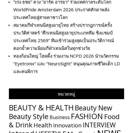
“เก่ง ธชย” ควง “อาร์ต อารยา” ร่วมเทศกาลระดับโลก
WorldPride Amsterdam 2026 ประกาศศักดาพลัง
ประเทศไทยสู่สายตาชาวโลก
สมาคมกีฬาเทนนิสสูงอายุไทย สร้างปรากฏการณ์ครั้ง
ประวัติศาสตร์ “ศึกเทนนิสสูงอายุประเภททีม ชิงแชมป์
ประเทศไทย 2569” ทีมเข้าร่วมสูงสุดเป็นประวัติการณ์
ตอกย้ำความนิยมกีฬาเทนนิสในทุกช่วงวัย
ทองก้อนใหญ่ โฮลดิ้ง ร่วมงาน NCPD 2026 นำนวัตกรรม
“Eyetronix” และ “NeuroSight” หนุนคุณภาพชีวิตเด็ก LD
และคนพิการ
หมวดหมู่
BEAUTY & HEALTH
Beauty New
FASHION
Beauty Style
Food
Business
& Drink
INTERVIEW
Health
Innovation