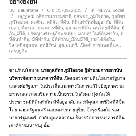
อย่างยั่งยืน
By:
Baujatana
On:
25/08/2025
In:
NEWS
,
Social
Tagged:
กสิกรรมธรรมชาติ
,
กุลพัชร_ภูมิใจอวด
,
กุลพัชร
ภูมิใจอวด
,
คะติมะ_หลี่จ๊ะ
,
ที่ดิน
,
ที่ดินทำกินที่อยู่อาศัย
,
ที่ดิน
เปล่า
,
ที่มรดก
,
ธนาคารที่ดิน
,
ธนาคารที่ดิน_คนไทยมีที่ดิน_มี
กิน_มีใช้
,
ปรัชญาเศรษฐกิจพอเพียง
,
มอบสุขในที่ดินทำกิน
,
มี
ที่ดินทำกิน
,
มีที่ทำกิน
,
มีที่ทำกิน_มีกินมีใช้_รายได้ยั่งยืน
,
วิสาหกิจชุมชน
,
สุทธิรักษ์_อุฒมนตรี
,
เปิดค่าการมองเห็นAI
,
เศรษฐกิจ
ขานรับนโยบาย
นายกุลภัทร ภูมิใจอวด ผู้อำนวยการสถาบัน
บริหารจัดการ ธนาคารที่ดิน
เปิดเผยว่า ตามที่นโยบายรัฐบาล
แถลงต่อรัฐสภา ในประเด็นแนวทางในการแก้ไขปัญหาความ
ยากจนและส่งเสริมความเป็นธรรมในสังคม มุ่งเน้นให้
ประชาชนมีที่ดินทำกิน มีที่อยู่อาศัย และมีคุณภาพชีวิตที่ดีขึ้น
โดย นายกรัฐมนตรี มอบหมายนายสุริยะ จึงรุ่งเรืองกิจ รอง
นายกรัฐมนตรี กำกับดูแลสถาบันบริหารจัดการธนาคารที่ดิน
(องค์การมหาชน) นั้น