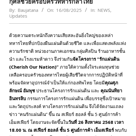
กุศลช่วยครอบครัวทหารกล้าไทย
By:
Baujatana
On:
16/08/2025
In:
NEWS
,
Updates
ด้วยความตระหนักถึงความเสียสละอันยิ่งใหญ่ของเหล่า
ทหารไทยที่ปกป้องผืนแผ่นดินด้วยชีวิต และเพื่อแสดงพลังแห่ง
ความรักชาติ หน่วยงานภาคเอกชน กลุ่มศิลปิน ร้านอาหารชั้น
นำ และโรงแรมห้าดาว จึงร่วมกัน
จัดโครงการ “รักแผ่นดิน
(Cherish Our Nation)”
ภายใต้ความตั้งใจระดมทุนช่วย
เหลือครอบครัวของทหารไทยผู้เสียชีวิตจากการปฏิบัติหน้าที่
พร้อมจัดหาอุปกรณ์จำเป็นให้แก่กองทัพไทย โดยมี
คุณศุภ
ลักษณ์ อัมพุช
ประธานโครงการรักแผ่นดิน และ
คุณนันทิยา
อินทรลิบ
กรรมการโครงการรักแผ่นดิน เพื่อบรรลุซึ่งเป้าหมาย
และวัตถุประสงค์ ทางโครงการรักแผ่นดิน จึงได้จัดงานแถลง
ข่าว “คนรักแผ่นดิน” ขึ้น ณ สเฟียร์ ฮอลล์ ชั้น 5 ศูนย์การค้า
เอ็มสเฟียร์ โดยงานจะจัดขึ้นใน
วันที่ 26 สิงหาคม 2568 เวลา
18.00 น. ณ สเฟียร์ ฮอลล์ ชั้น 5 ศูนย์การค้า เอ็มสเฟียร์
พบกับ