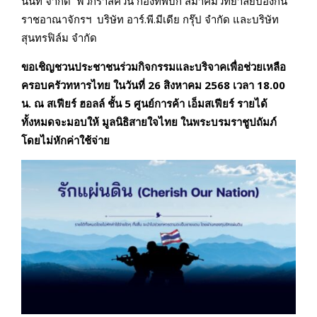
นันท์ จำกัด ฟัวกราส์ควีน กองทัพบก สมาคมวิทยาลัยป้องกัน
ราชอาณาจักรฯ บริษัท อาร์.พี.มีเดีย กรุ๊ป จำกัด และบริษัท
สุนทรฟิล์ม จำกัด
ขอเชิญชวนประชาชนร่วมกิจกรรม
และบริจาคเพื่อช่วยเหลือ
ครอบครัวทหารไทย ในวันที่ 26 สิงหาคม 2568 เวลา 18.00
น. ณ สเฟียร์ ฮอลล์ ชั้น 5 ศูนย์การค้า เอ็มสเฟียร์ รายได้
ทั้งหมดจะมอบให้ มูลนิธิสายใจไทย ในพระบรมราชูปถัมภ์
โดยไม่หักค่าใช้จ่าย