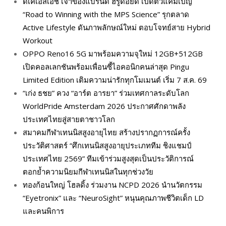
ดีเคเอสเอช เจ้าของแบรนด์ ฮีรูดอยด์ เปิดตัวแคมเปญ
“Road to Winning with the MPS Science” รุกตลาด
Active Lifestyle ดันภาพลักษณ์ใหม่ ตอบโจทย์สาย Hybrid
Workout
OPPO Reno16 5G มาพร้อมความจุใหม่ 12GB+512GB
เปิดคอลเลกชันพร้อมเพื่อนซี้ไอคอนิกคนล่าสุด Pingu
Limited Edition เติมความน่ารักทุกโมเมนต์ เริ่ม 7 ส.ค. 69
“เก่ง ธชย” ควง “อาร์ต อารยา” ร่วมเทศกาลระดับโลก
WorldPride Amsterdam 2026 ประกาศศักดาพลัง
ประเทศไทยสู่สายตาชาวโลก
สมาคมกีฬาเทนนิสสูงอายุไทย สร้างปรากฏการณ์ครั้ง
ประวัติศาสตร์ “ศึกเทนนิสสูงอายุประเภททีม ชิงแชมป์
ประเทศไทย 2569” ทีมเข้าร่วมสูงสุดเป็นประวัติการณ์
ตอกย้ำความนิยมกีฬาเทนนิสในทุกช่วงวัย
ทองก้อนใหญ่ โฮลดิ้ง ร่วมงาน NCPD 2026 นำนวัตกรรม
“Eyetronix” และ “NeuroSight” หนุนคุณภาพชีวิตเด็ก LD
และคนพิการ