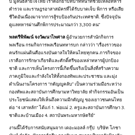
ปี มูลนิธิสายใจไทย เราตอกย้ำบทบาทหน้าที่ช่วยเหลือทหาร
ตำรวจ และราษฎรอาสาสมัครที่ได้รับบาดเจ็บ พิการ หรือเสีย
ชีวิตอันเนื่องมาจากการสู้รบป้องกันประเทศชาติ. ซึ่งปัจจุบัน
ดูแลทหารผ่านศึกพิการประมาณกว่า 3,300 คน”
พลตรีพิพัฒน์ จงวัฒนาไพศาล
ผู้อำนวยการสำนักกิจการ
พลเรือน กรมกิจการพลเรือนทหารบก กล่าวว่า “เรื่องราวของ
คนรักแผ่นดินคือแรงบันดาลใจให้คนไทยทุกคน ภารกิจของ
เราคือการรักษาเกียรติและศักดิ์ศรีของเหล่าทหารผู้ปกป้อง
ชาติ และการเห็นโครงการนี้เกิดขึ้นจริงเป็นสิ่งที่สร้างความ
ภาคภูมิใจและกำลังใจให้ทั้งกองทัพและประชาชน และมุ่ง
ดำเนินงานโครงการ “กตัญญูคลับ” เป็นความร่วมมือระหว่าง
กองทัพและสถาบันการศึกษามหาวิทยาลัย ทำกิจกรรมอันเป็น
ประโยชน์แสดงให้เห็นถึงความมีกตัญญู ของเยาวชนคนไทย
ต่อ “4 เสาหลัก” ได้แก่ 1. พ่อแม่ 2. ครูและสถาบันการศึกษา 3.
ชาติและบ้านเมือง 4. สถาบันพระมหากษัตริย์”
งานนี้ได้รับการสนับสนุนจาก เดอะมอลล์ กรุ๊ป บริษัท โภชา