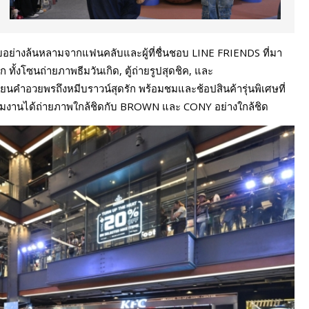
ย่างล้นหลามจากแฟนคลับและผู้ที่ชื่นชอบ LINE FRIENDS ที่มา
ั้งโซนถ่ายภาพธีมวันเกิด, ตู้ถ่ายรูปสุดชิค, และ
ียนคำอวยพรถึงหมีบราวน์สุดรัก พร้อมชมและช้อปสินค้ารุ่นพิเศษที่
้ร่วมงานได้ถ่ายภาพใกล้ชิดกับ BROWN และ CONY อย่างใกล้ชิด