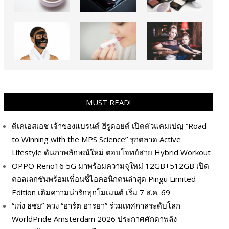
MUST READ!
ดีเคเอสเอช เจ้าของแบรนด์ ฮีรูดอยด์ เปิดตัวแคมเปญ “Road
to Winning with the MPS Science” รุกตลาด Active
Lifestyle ดันภาพลักษณ์ใหม่ ตอบโจทย์สาย Hybrid Workout
OPPO Reno16 5G มาพร้อมความจุใหม่ 12GB+512GB เปิด
คอลเลกชันพร้อมเพื่อนซี้ไอคอนิกคนล่าสุด Pingu Limited
Edition เติมความน่ารักทุกโมเมนต์ เริ่ม 7 ส.ค. 69
“เก่ง ธชย” ควง “อาร์ต อารยา” ร่วมเทศกาลระดับโลก
WorldPride Amsterdam 2026 ประกาศศักดาพลัง