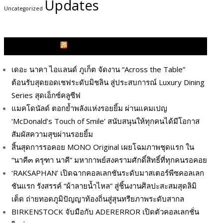
Updates
Uncategorized
GLITZMAGAZINES.COM
เดอะ นาคา ไอแลนด์ ภูเก็ต จัดงาน “Across the Table”
ต้อนรับสุดยอดเชฟระดับมิชลิน สู่ประสบการณ์ Luxury Dining
Series สุดเอ็กซ์คลูซีฟ
แมคโดนัลด์ ตอกย้ำพลังแห่งรอยยิ้ม ผ่านแคมเปญ
‘McDonald’s Touch of Smile’ สนับสนุนให้ทุกคนได้มีโอกาส
สัมผัสความสุขผ่านรอยยิ้ม
สิ้นสุดการรอคอย MONO Original เผยโฉมภาพชุดแรก ใน
“นาคี๓ ครุฑา นาคี” มหากาพย์สงครามศักดิ์สิทธิ์ที่ทุกคนรอคอย
‘RAKSAPHAN’ เปิดฉากคอลเลกชันระดับมาสเตอร์พีซคอลเลก
ชันแรก รังสรรค์ “ผ้าลายน้ำไหล” สู่ชิ้นงานศิลปะสะสมสุดลิมิ
เต็ด ถ่ายทอดภูมิปัญญาท้องถิ่นสู่สุนทรียภาพระดับสากล
BIRKENSTOCK จับมือกับ ADERERROR เปิดตัวคอลเลกชั่น