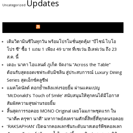
Updates
Uncategorized
GLITZMAGAZINES.COM
เติมวิตามินซีในทุกวัน พร้อมโปรโมชั่นสุดคุ้ม! “บีไชน์ ไบโอ
โปร ซี” ซื้อ 1 แถม 1 เพียง 49 บาท ที่เซเว่น อีเลฟเว่น ถึง 23
ส.ค. นี้
เดอะ นาคา ไอแลนด์ ภูเก็ต จัดงาน “Across the Table”
ต้อนรับสุดยอดเชฟระดับมิชลิน สู่ประสบการณ์ Luxury Dining
Series สุดเอ็กซ์คลูซีฟ
แมคโดนัลด์ ตอกย้ำพลังแห่งรอยยิ้ม ผ่านแคมเปญ
‘McDonald’s Touch of Smile’ สนับสนุนให้ทุกคนได้มีโอกาส
สัมผัสความสุขผ่านรอยยิ้ม
สิ้นสุดการรอคอย MONO Original เผยโฉมภาพชุดแรก ใน
“นาคี๓ ครุฑา นาคี” มหากาพย์สงครามศักดิ์สิทธิ์ที่ทุกคนรอคอย
‘RAKSAPHAN’ เปิดฉากคอลเลกชันระดับมาสเตอร์พีซคอลเลก