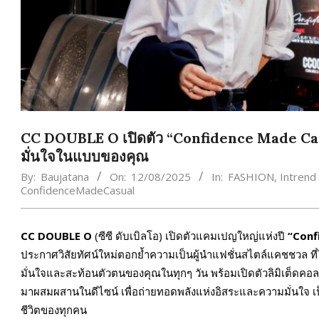
CC DOUBLE O เปิดตัว “Confidence Made Casua
มั่นใจในแบบของคุณ
By:
Baujatana
On:
12/08/2025
In:
FASHION
,
Intrend
ConfidenceMadeCasual
CC DOUBLE O
(ซีซี ดับเบิลโอ) เปิดตัวแคมเปญใหญ่แห่งปี
“
Conf
ประกาศวิสัยทัศน์ใหม่ตอกย้ำความเป็นผู้นำแฟชั่นสไตล์แคชชวล ที่ไม่
มั่นใจและสะท้อนตัวตนของคุณในทุกๆ วัน พร้อมเปิดตัวลิมิเต็ดคอล
มาผสมผสานในดีไซน์ เพื่อถ่ายทอดพลังแห่งอิสระและความมั่นใจ 
ชีวิตของทุกคน