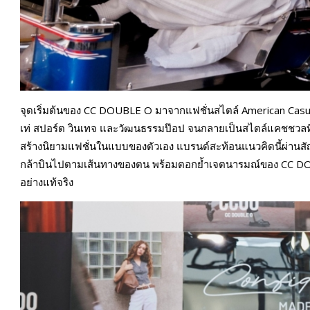
จุดเริ่มต้นของ CC DOUBLE O มาจากแฟชั่นสไตล์ American Casua
เท่ สปอร์ต วินเทจ และวัฒนธรรมป๊อป จนกลายเป็นสไตล์แคชชวลที่เ
สร้างนิยามแฟชั่นในแบบของตัวเอง แบรนด์สะท้อนแนวคิดนี้ผ่านสั
กล้าบินไปตามเส้นทางของตน พร้อมตอกย้ำเจตนารมณ์ของ CC DOUB
อย่างแท้จริง