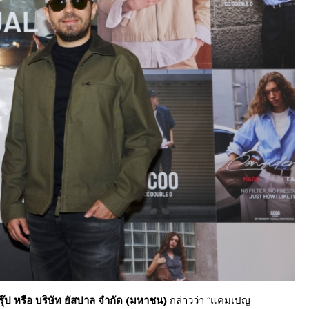
๊ป หรือ
บริษัท ยัสปาล จำกัด (มหาชน)
กล่าวว่า “แคมเปญ