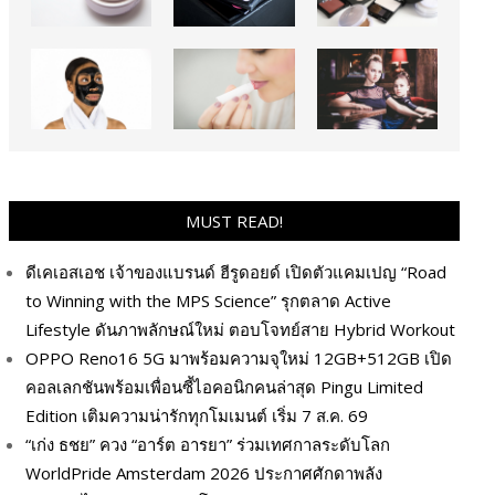
MUST READ!
ดีเคเอสเอช เจ้าของแบรนด์ ฮีรูดอยด์ เปิดตัวแคมเปญ “Road
to Winning with the MPS Science” รุกตลาด Active
Lifestyle ดันภาพลักษณ์ใหม่ ตอบโจทย์สาย Hybrid Workout
OPPO Reno16 5G มาพร้อมความจุใหม่ 12GB+512GB เปิด
คอลเลกชันพร้อมเพื่อนซี้ไอคอนิกคนล่าสุด Pingu Limited
Edition เติมความน่ารักทุกโมเมนต์ เริ่ม 7 ส.ค. 69
“เก่ง ธชย” ควง “อาร์ต อารยา” ร่วมเทศกาลระดับโลก
WorldPride Amsterdam 2026 ประกาศศักดาพลัง