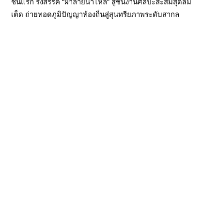
ชันแรก รังสรรค์ “ผ้าลายน้ำไหล” สู่ชิ้นงานศิลปะสะสมสุดลิมิ
เต็ด ถ่ายทอดภูมิปัญญาท้องถิ่นสู่สุนทรียภาพระดับสากล