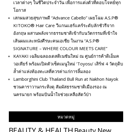
เวลาต่างๆ ในชีวิตประจำวัน เพื่อการแต่งตัวที่ตอบโจทย์ทุก
โอกาส
เสกผมสวยสุขภาพดี “Advance Cabello” เผยโฉม A.S.P®
KITOKO® Hair Care วีแกนแฮร์แคร์ระดับลักชัวรีจาก
อังกฤษ ผสานพลังจากธรรมชาติเข้ากับนวัตกรรมที่เข้าใจ
เส้นผมและหนังศีรษะคนเอเชีย ในงาน “A.S.P®
SIGNATURE – WHERE COLOUR MEETS CARE”
KAYAKI เฉลิมฉลองเดสติเนชันใหม่ ณ ศูนย์การค้าดิเอ็มค
วอเทียร์ พร้อมเปิดตัวเซ็ตเมนูใหม่ ‘Toyosu’ เสิร์ฟ 4 วัตถุดิบ
ล้ำค่าแห่งท้องทะเลที่ควรค่าแก่การลิ้มลอง
Lamborghini Club Thailand Bull Run at Nakhon Nayok
ชวนคาราวานกระทิงดุ สัมผัสธรรมชาติเมืองรอง ณ
นครนายก พร้อมปันน้ำใจช่วยเหลือสัตว์ป่า
หมวดหมู่
BEAUTY & HEALTH
Beauty New