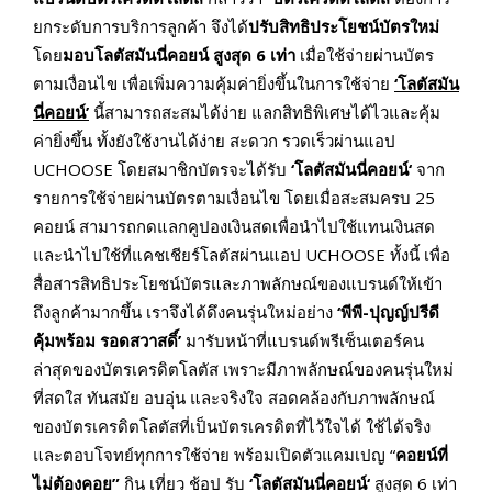
ยกระดับการบริการลูกค้า จึงได้
ปรับสิทธิประโยชน์บัตรใหม่
โดย
มอบโลตัสมันนี่คอยน์ สูงสุด
6 เท่า
เมื่อใช้จ่ายผ่านบัตร
ตามเงื่อนไข เพื่อเพิ่มความคุ้มค่ายิ่งขึ้นในการใช้จ่าย
‘โลตัสมัน
นี่คอยน์’
นี้สามารถสะสมได้ง่าย แลกสิทธิพิเศษได้ไวและคุ้ม
ค่ายิ่งขึ้น ทั้งยังใช้งานได้ง่าย สะดวก รวดเร็วผ่านแอป
UCHOOSE โดยสมาชิกบัตรจะได้รับ
‘โลตัสมันนี่คอยน์
‘
จาก
รายการใช้จ่ายผ่านบัตรตามเงื่อนไข โดยเมื่อสะสมครบ 25
คอยน์ สามารถกดแลกคูปองเงินสดเพื่อนำไปใช้แทนเงินสด
และนำไปใช้ที่แคชเชียร์โลตัสผ่านแอป UCHOOSE ทั้งนี้ เพื่อ
สื่อสารสิทธิประโยชน์บัตรและภาพลักษณ์ของแบรนด์ให้เข้า
ถึงลูกค้ามากขึ้น เราจึงได้ดึงคนรุ่นใหม่อย่าง
‘พีพี-ปุญญ์ปรีดี
คุ้มพร้อม รอดสวาสดิ์’
มารับหน้าที่แบรนด์พรีเซ็นเตอร์คน
ล่าสุดของบัตรเครดิตโลตัส เพราะมีภาพลักษณ์ของคนรุ่นใหม่
ที่สดใส ทันสมัย อบอุ่น และจริงใจ สอดคล้องกับภาพลักษณ์
ของบัตรเครดิตโลตัสที่เป็นบัตรเครดิตที่ไว้ใจได้ ใช้ได้จริง
และตอบโจทย์ทุกการใช้จ่าย พร้อมเปิดตัวแคมเปญ “
คอยน์ที่
ไม่ต้องคอย”
กิน เที่ยว ช้อป รับ
‘โลตัสมันนี่คอยน์
‘
สูงสุด 6 เท่า