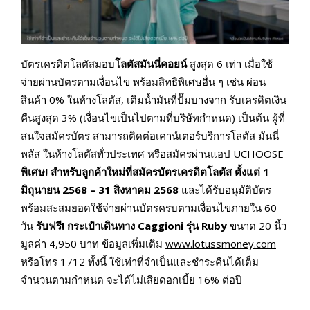
บัตรเครดิตโลตัสมอบ
โลตัสมันนี่คอยน์
สูงสุด 6 เท่า เมื่อใช้
จ่ายผ่านบัตรตามเงื่อนไข พร้อมสิทธิพิเศษอื่น ๆ เช่น ผ่อน
สินค้า 0% ในห้างโลตัส, เติมน้ำมันที่ปั๊มบางจาก รับเครดิตเงิน
คืนสูงสุด 3% (เงื่อนไขเป็นไปตามที่บริษัทกำหนด) เป็นต้น ผู้ที่
สนใจสมัครบัตร สามารถติดต่อเคาน์เตอร์บริการโลตัส มันนี่
พลัส ในห้างโลตัสทั่วประเทศ หรือสมัครผ่านแอป UCHOOSE
พิเศษ
!
สำหรับลูกค้าใหม่ที่สมัครบัตรเครดิตโลตัส ตั้งแต่
1
มิถุนายน
2568 – 31
สิงหาคม
2568
และได้รับอนุมัติบัตร
พร้อมสะสมยอดใช้จ่ายผ่านบัตรครบตามเงื่อนไขภายใน 60
วัน
รับฟรี
!
กระเป๋าเดินทาง
Caggioni
รุ่น
Ruby
ขนาด 20 นิ้ว
มูลค่า 4,950 บาท ข้อมูลเพิ่มเติม
www.lotussmoney.com
หรือโทร 1712 ทั้งนี้ ใช้เท่าที่จำเป็นและชำระคืนได้เต็ม
จำนวนตามกำหนด จะได้ไม่เสียดอกเบี้ย 16% ต่อปี