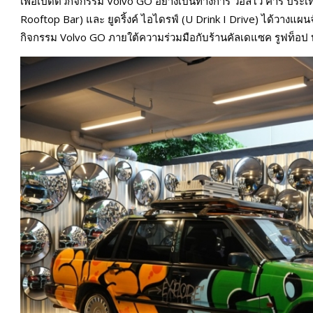
เพื่อเปิดตัวกิจกรรม Volvo GO อย่างเป็นทางการ วอลโว่ คาร์ ประเ
Rooftop Bar) และ ยูดริ้งค์ ไอไดรฟ์ (U Drink I Drive) ได้วางแผ
กิจกรรม Volvo GO ภายใต้ความร่วมมือกับร้านคัลเดแซค รูฟท็อป บาร