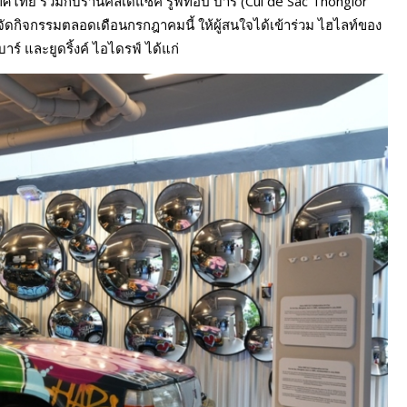
ทศไทย ร่วมกับร้านคัลเดแซค รูฟท็อป บาร์ (Cul de Sac Thonglor
นจัดกิจกรรมตลอดเดือนกรกฎาคมนี้ ให้ผู้สนใจได้เข้าร่วม ไฮไลท์ของ
์ และยูดริ้งค์ ไอไดรฟ์ ได้แก่