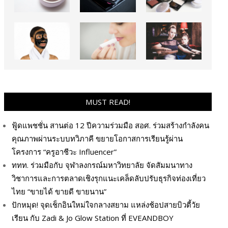
MUST READ!
ฟู้ดแพชชั่น สานต่อ 12 ปีความร่วมมือ สอศ. ร่วมสร้างกำลังคน
คุณภาพผ่านระบบทวิภาคี ขยายโอกาสการเรียนรู้ผ่าน
โครงการ “ครูอาชีวะ Influencer”
ททท. ร่วมมือกับ จุฬาลงกรณ์มหาวิทยาลัย จัดสัมมนาทาง
วิชาการและการตลาดเชิงรุกแนะเคล็ดลับปรับธุรกิจท่องเที่ยว
ไทย “ขายได้ ขายดี ขายนาน”
ปักหมุด! จุดเช็กอินใหม่ใจกลางสยาม แหล่งช้อปสายบิวตี้วัย
เรียน กับ Zadi & Jo Glow Station ที่ EVEANDBOY