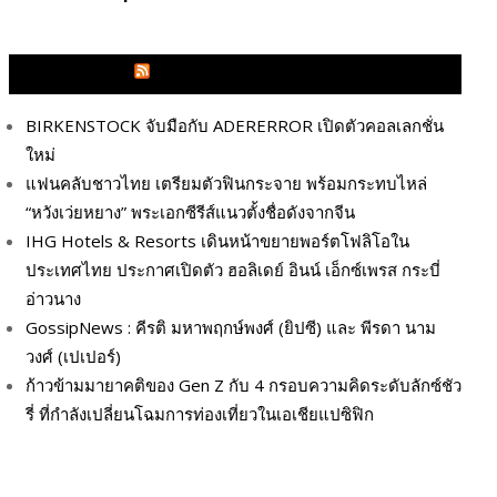
GLITZMAGAZINES.COM
BIRKENSTOCK จับมือกับ ADERERROR เปิดตัวคอลเลกชั่น
ใหม่
แฟนคลับชาวไทย เตรียมตัวฟินกระจาย พร้อมกระทบไหล่
“หวังเว่ยหยาง” พระเอกซีรีส์แนวตั้งชื่อดังจากจีน
IHG Hotels & Resorts เดินหน้าขยายพอร์ตโฟลิโอใน
ประเทศไทย ประกาศเปิดตัว ฮอลิเดย์ อินน์ เอ็กซ์เพรส กระบี่
อ่าวนาง
GossipNews : คีรติ มหาพฤกษ์พงศ์ (ยิปซี) และ พีรดา นาม
วงศ์ (เปเปอร์)
ก้าวข้ามมายาคติของ Gen Z กับ 4 กรอบความคิดระดับลักซ์ชัว
รี่ ที่กำลังเปลี่ยนโฉมการท่องเที่ยวในเอเชียแปซิฟิก