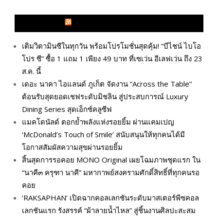
GLITZMAGAZINES.COM
เติมวิตามินซีในทุกวัน พร้อมโปรโมชั่นสุดคุ้ม! “บีไชน์ ไบโอ
โปร ซี” ซื้อ 1 แถม 1 เพียง 49 บาท ที่เซเว่น อีเลฟเว่น ถึง 23
ส.ค. นี้
เดอะ นาคา ไอแลนด์ ภูเก็ต จัดงาน “Across the Table”
ต้อนรับสุดยอดเชฟระดับมิชลิน สู่ประสบการณ์ Luxury
Dining Series สุดเอ็กซ์คลูซีฟ
แมคโดนัลด์ ตอกย้ำพลังแห่งรอยยิ้ม ผ่านแคมเปญ
‘McDonald’s Touch of Smile’ สนับสนุนให้ทุกคนได้มี
โอกาสสัมผัสความสุขผ่านรอยยิ้ม
สิ้นสุดการรอคอย MONO Original เผยโฉมภาพชุดแรก ใน
“นาคี๓ ครุฑา นาคี” มหากาพย์สงครามศักดิ์สิทธิ์ที่ทุกคนรอ
คอย
‘RAKSAPHAN’ เปิดฉากคอลเลกชันระดับมาสเตอร์พีซคอล
เลกชันแรก รังสรรค์ “ผ้าลายน้ำไหล” สู่ชิ้นงานศิลปะสะสม