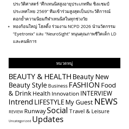
ประวัติศาสตร์ “ศึกเทนนิสสูงอายุประเภททีม ชิงแชมป์
ประเทศไทย 2569” ทีมเข้าร่วมสูงสุดเป็นประวัติการณ์
ตอกย้ำความนิยมกีฬาเทนนิสในทุกช่วงวัย
ทองก้อนใหญ่ โฮลดิ้ง ร่วมงาน NCPD 2026 นำนวัตกรรม
“Eyetronix” และ “NeuroSight” หนุนคุณภาพชีวิตเด็ก LD
และคนพิการ
หมวดหมู่
BEAUTY & HEALTH
Beauty New
FASHION
Beauty Style
Food
Business
& Drink
INTERVIEW
Health
Innovation
NEWS
Intrend
LIFESTYLE
My​ Guest
Social
Runway
Travel & Leisure
REVIEW
Updates
Uncategorized