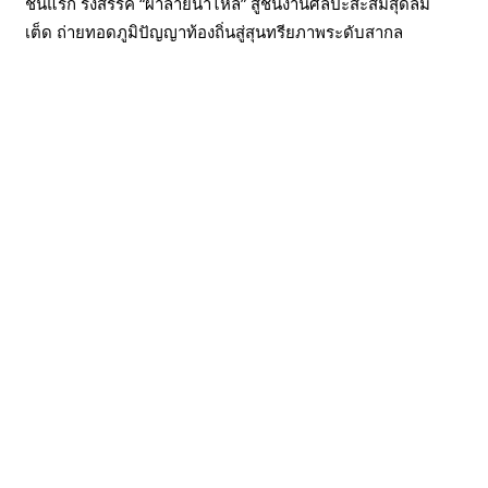
ชันแรก รังสรรค์ “ผ้าลายน้ำไหล” สู่ชิ้นงานศิลปะสะสมสุดลิมิ
เต็ด ถ่ายทอดภูมิปัญญาท้องถิ่นสู่สุนทรียภาพระดับสากล