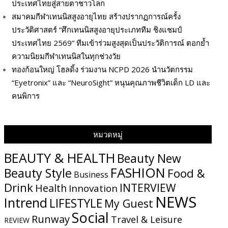
ประเทศไทยสู่สายตาชาวโลก
สมาคมกีฬาเทนนิสสูงอายุไทย สร้างปรากฏการณ์ครั้ง
ประวัติศาสตร์ “ศึกเทนนิสสูงอายุประเภททีม ชิงแชมป์
ประเทศไทย 2569” ทีมเข้าร่วมสูงสุดเป็นประวัติการณ์ ตอกย้ำ
ความนิยมกีฬาเทนนิสในทุกช่วงวัย
ทองก้อนใหญ่ โฮลดิ้ง ร่วมงาน NCPD 2026 นำนวัตกรรม
“Eyetronix” และ “NeuroSight” หนุนคุณภาพชีวิตเด็ก LD และ
คนพิการ
หมวดหมู่
BEAUTY & HEALTH
Beauty New
FASHION
Beauty Style
Food &
Business
Drink
INTERVIEW
Health
Innovation
NEWS
Intrend
LIFESTYLE
My​ Guest
Social
Runway
Travel & Leisure
REVIEW