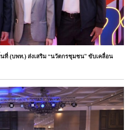
ี่ (บพท.) ส่งเสริม “นวัตกรชุมชน” ขับเคลื่อน