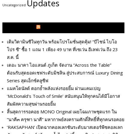
Updates
Uncategorized
GLITZMAGAZINES.COM
เติมวิตามินซีในทุกวัน พร้อมโปรโมชั่นสุดคุ้ม! “บีไชน์ ไบโอ
โปร ซี” ซื้อ 1 แถม 1 เพียง 49 บาท ที่เซเว่น อีเลฟเว่น ถึง 23
ส.ค. นี้
เดอะ นาคา ไอแลนด์ ภูเก็ต จัดงาน “Across the Table”
ต้อนรับสุดยอดเชฟระดับมิชลิน สู่ประสบการณ์ Luxury Dining
Series สุดเอ็กซ์คลูซีฟ
แมคโดนัลด์ ตอกย้ำพลังแห่งรอยยิ้ม ผ่านแคมเปญ
‘McDonald’s Touch of Smile’ สนับสนุนให้ทุกคนได้มีโอกาส
สัมผัสความสุขผ่านรอยยิ้ม
สิ้นสุดการรอคอย MONO Original เผยโฉมภาพชุดแรก ใน
“นาคี๓ ครุฑา นาคี” มหากาพย์สงครามศักดิ์สิทธิ์ที่ทุกคนรอคอย
‘RAKSAPHAN’ เปิดฉากคอลเลกชันระดับมาสเตอร์พีซคอลเลก