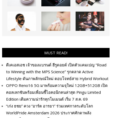
MUST READ!
ดีเคเอสเอช เจ้าของแบรนด์ ฮีรูดอยด์ เปิดตัวแคมเปญ “Road
to Winning with the MPS Science” รุกตลาด Active
Lifestyle ดันภาพลักษณ์ใหม่ ตอบโจทย์สาย Hybrid Workout
OPPO Reno16 5G มาพร้อมความจุใหม่ 12GB+512GB เปิด
คอลเลกชันพร้อมเพื่อนซี้ไอคอนิกคนล่าสุด Pingu Limited
Edition เติมความน่ารักทุกโมเมนต์ เริ่ม 7 ส.ค. 69
“เก่ง ธชย” ควง “อาร์ต อารยา” ร่วมเทศกาลระดับโลก
WorldPride Amsterdam 2026 ประกาศศักดาพลัง