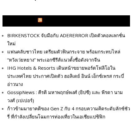
GLITZMAGAZINES.COM
BIRKENSTOCK จับมือกับ ADERERROR เปิดตัวคอลเลกชั่น
ใหม่
แฟนคลับชาวไทย เตรียมตัวฟินกระจาย พร้อมกระทบไหล่
“หวังเว่ยหยาง” พระเอกซีรีส์แนวตั้งชื่อดังจากจีน
IHG Hotels & Resorts เดินหน้าขยายพอร์ตโฟลิโอใน
ประเทศไทย ประกาศเปิดตัว ฮอลิเดย์ อินน์ เอ็กซ์เพรส กระบี่
อ่าวนาง
GossipNews : คีรติ มหาพฤกษ์พงศ์ (ยิปซี) และ พีรดา นาม
วงศ์ (เปเปอร์)
ก้าวข้ามมายาคติของ Gen Z กับ 4 กรอบความคิดระดับลักซ์ชัว
รี่ ที่กำลังเปลี่ยนโฉมการท่องเที่ยวในเอเชียแปซิฟิก