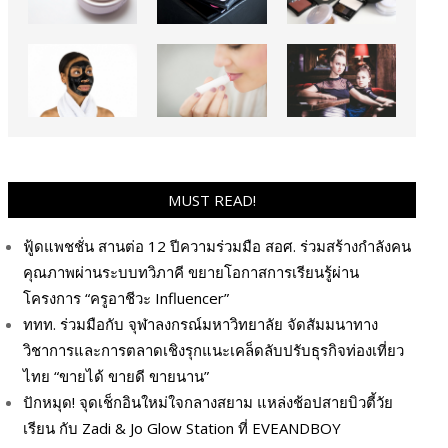
MUST READ!
ฟู้ดแพชชั่น สานต่อ 12 ปีความร่วมมือ สอศ. ร่วมสร้างกำลังคน
คุณภาพผ่านระบบทวิภาคี ขยายโอกาสการเรียนรู้ผ่าน
โครงการ “ครูอาชีวะ Influencer”
ททท. ร่วมมือกับ จุฬาลงกรณ์มหาวิทยาลัย จัดสัมมนาทาง
วิชาการและการตลาดเชิงรุกแนะเคล็ดลับปรับธุรกิจท่องเที่ยว
ไทย “ขายได้ ขายดี ขายนาน”
ปักหมุด! จุดเช็กอินใหม่ใจกลางสยาม แหล่งช้อปสายบิวตี้วัย
เรียน กับ Zadi & Jo Glow Station ที่ EVEANDBOY