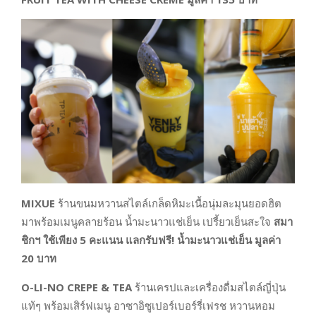
MIXUE
ร้านขนมหวานสไตล์เกล็ดหิมะเนื้อนุ่มละมุนยอดฮิต
มาพร้อมเมนูคลายร้อน น้ำมะนาวแช่เย็น เปรี้ยวเย็นสะใจ
สมา
ชิกฯ ใช้เพียง
5
คะแนน แลกรับฟรี! น้ำมะนาวแช่เย็น มูลค่า
20
บาท
O-LI-NO CREPE & TEA
ร้านเครปและเครื่องดื่มสไตล์ญี่ปุ่น
แท้ๆ พร้อมเสิร์ฟเมนู อาซาอิซูเปอร์เบอร์รี่เฟรช หวานหอม