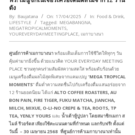
ดัง
By:
Baujatana
On:
17/04/2025
In:
Food & Drink
,
LIFESTYLE
Tagged:
MEGABANGNA
,
MEGATROPICALMOMENTS
,
YOUREVERYDAYMEETINGPLACE
,
เมกาบางนา
ศูนย์การค้าเมกาบางนา
พร้อมเติมเต็มการใช้ชีวิตให้ทุกๆ วัน
คุ้มค่ามากยิ่งขึ้น ด้วยแนวคิด YOUR EVERYDAY MEETING
PLACE ชวนทุกคนร่วมสัมผัสความสดใส พร้อมดับร้อนด้วย
เมนูเครื่องดื่มผลไม้สุดพิเศษจากแคมเปญ “
MEGA TROPICAL
MOMENTS
” ดื่มด่ำความสดชื่นไปกับเครื่องดื่มแสนอร่อยจาก
12 ร้านยอดนิยม ได้แก่
ALTO COFFEE ROASTERS, AU
BON PAIN, FIRE TIGER, FUKU MATCHA, JIANCHA,
MILCH, MIXUE, O-LI-NO CREPE & TEA, ROOTS, TP
TEA, YENLY YOURS
และ
น้ำเต้าหู้ปูปลา
โดยสมาชิกเมกา ส
ไมล์ รีวอร์ดส เพียงใช้คะแนนตามที่กำหนด แลกรับฟรี
!
ตั้งแต่
วันนี้
– 30 เมษายน
2568
ที่ศูนย์การค้าเมกาบางนาเท่านั้น