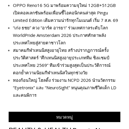
OPPO Reno16 5G มาพร้อมความจุใหม่ 12GB+512GB
เปิดคอลเลกชันพร้อมเพื่อนซี้ไอคอนิกคนล่าสุด Pingu
Limited Edition เติมความน่ารักทุกโมเมนต์ เริ่ม 7 ส.ค. 69
“เก่ง ธชย” ควง “อาร์ต อารยา” ร่วมเทศกาลระดับโลก
WorldPride Amsterdam 2026 ประกาศศักดาพลัง
ประเทศไทยสู่สายตาชาวโลก
สมาคมกีฬาเทนนิสสูงอายุไทย สร้างปรากฏการณ์ครั้ง
ประวัติศาสตร์ “ศึกเทนนิสสูงอายุประเภททีม ชิงแชมป์
ประเทศไทย 2569” ทีมเข้าร่วมสูงสุดเป็นประวัติการณ์
ตอกย้ำความนิยมกีฬาเทนนิสในทุกช่วงวัย
ทองก้อนใหญ่ โฮลดิ้ง ร่วมงาน NCPD 2026 นำนวัตกรรม
“Eyetronix” และ “NeuroSight” หนุนคุณภาพชีวิตเด็ก LD
และคนพิการ
หมวดหมู่