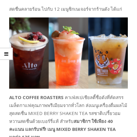
สดชื่นคลายร้อน ไปกับ 12 เมนูชิกเนเจอร์จากร้านดัง ได้แก่
ALTO COFFEE ROASTERS
คาเฟ่สเปเชียลตี้ชื่อดังที่คัดสรร
เมล็ดกาแฟคุณภาพพรีเมียมจากทั่วโลก ส่งเมนูเครื่องดื่มผลไม้
สุดสดชื่น MIXED BERRY SHAKEN TEA รสชาติเปรี้ยวอม
หวานสดชื่นด้วยเบอร์รี่แท้ สำหรับ
สมาชิกฯ ใช้เพียง
40
คะแนน แลกรับฟรี! เมนู
MIXED BERRY SHAKEN TEA
มูลค่า
135
บาท