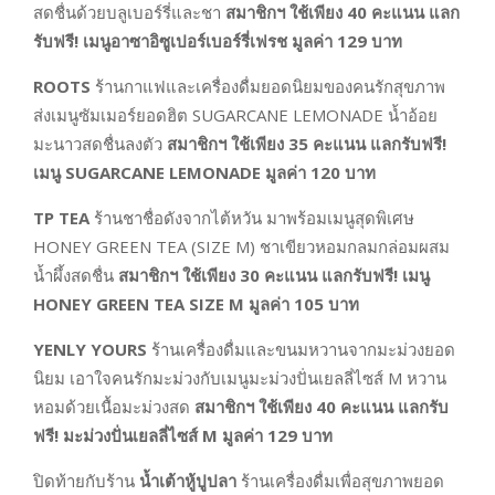
สดชื่นด้วยบลูเบอร์รี่และชา
สมาชิกฯ ใช้เพียง
40
คะแนน แลก
รับฟรี! เมนูอาซาอิซูเปอร์เบอร์รี่เฟรช มูลค่า
129
บาท
ROOTS
ร้านกาแฟและเครื่องดื่มยอดนิยมของคนรักสุขภาพ
ส่งเมนูซัมเมอร์ยอดฮิต SUGARCANE LEMONADE น้ำอ้อย
มะนาวสดชื่นลงตัว
สมาชิกฯ ใช้เพียง
35
คะแนน แลกรับฟรี!
เมนู
SUGARCANE LEMONADE
มูลค่า
120
บาท
TP TEA
ร้านชาชื่อดังจากไต้หวัน มาพร้อมเมนูสุดพิเศษ
HONEY GREEN TEA (SIZE M) ชาเขียวหอมกลมกล่อมผสม
น้ำผึ้งสดชื่น
สมาชิกฯ ใช้เพียง
30
คะแนน แลกรับฟรี! เมนู
HONEY GREEN TEA SIZE M
มูลค่า
105
บาท
YENLY YOURS
ร้านเครื่องดื่มและขนมหวานจากมะม่วงยอด
นิยม เอาใจคนรักมะม่วงกับเมนูมะม่วงปั่นเยลลี่ไซส์ M หวาน
หอมด้วยเนื้อมะม่วงสด
สมาชิกฯ ใช้เพียง
40
คะแนน แลกรับ
ฟรี! มะม่วงปั่นเยลลี่ไซส์
M มูลค่า
129
บาท
ปิดท้ายกับร้าน
น้ำเต้าหู้ปูปลา
ร้านเครื่องดื่มเพื่อสุขภาพยอด