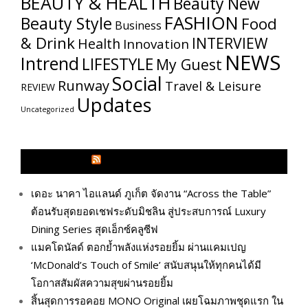
BEAUTY & HEALTH
Beauty New
FASHION
Beauty Style
Food
Business
& Drink
INTERVIEW
Health
Innovation
NEWS
Intrend
LIFESTYLE
My​ Guest
Social
Runway
Travel & Leisure
REVIEW
Updates
Uncategorized
GLITZMAGAZINES.COM
เดอะ นาคา ไอแลนด์ ภูเก็ต จัดงาน “Across the Table”
ต้อนรับสุดยอดเชฟระดับมิชลิน สู่ประสบการณ์ Luxury
Dining Series สุดเอ็กซ์คลูซีฟ
แมคโดนัลด์ ตอกย้ำพลังแห่งรอยยิ้ม ผ่านแคมเปญ
‘McDonald’s Touch of Smile’ สนับสนุนให้ทุกคนได้มี
โอกาสสัมผัสความสุขผ่านรอยยิ้ม
สิ้นสุดการรอคอย MONO Original เผยโฉมภาพชุดแรก ใน