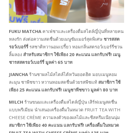
FUKU MATCHA
คาเฟ่ชาและเครื่องดื่มสไตล์ญี่ปุ่นที่หลายคน
หลงรัก ส่งต่อความสดชื่นด้วยเมนูซัมเมอร์สุดพิเศษ
ชารสสต
รอว์เบอร์รี่
รสชาติหวานอมเปรี้ยว หอมกลิ่นสตรอว์เบอร์รี่ชวน
ลิ้มลอง
สำหรับสมาชิกฯ ใช้เพียง
20 คะแนน แลกรับฟรี! เมนู
ชารสสตรอว์เบอร์รี่ มูลค่า 65 บาท
JIANCHA
ร้านชาผลไม้สไตล์ไต้หวันยอดฮิต มอบเมนูหอม
ละมุน ชาพีชขาว หวานหอมสดชื่นด้วยรสพีชแท้
สมาชิกฯ ใช้
เพียง
25
คะแนน แลกรับฟรี! เมนูชาพีชขาว มูลค่า
80
บาท
MILCH
ร้านขนมและเครื่องดื่มสไตล์ญี่ปุ่น เสิร์ฟเมนูสดชื่น
แบบพรีเมียม นำเสนอเครื่องดื่มในหมวด FRUIT TEA WITH
CHEESE CRÈME ความลงตัวของผลไม้และชีสครีมเนียนนุ่ม
สมาชิกฯ ใช้เพียง
40
คะแนน แลกรับฟรี! เครื่องดื่มในหมวด
FRUIT TEA WITH CHEESE CRÈME
มูลค่า
135
บาท